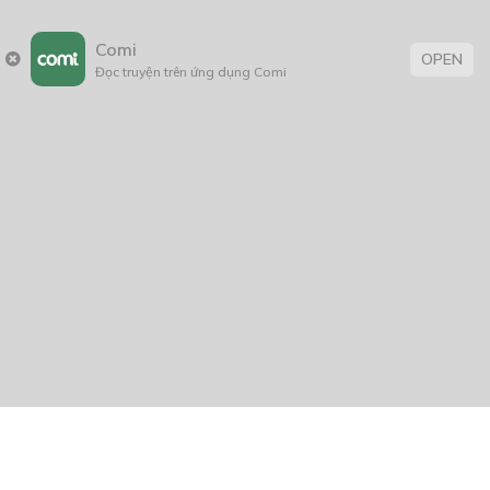
Comi
OPEN
Đọc truyện trên ứng dụng Comi