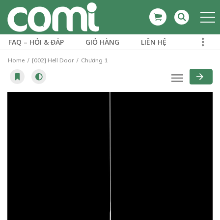
FAQ – HỎI & ĐÁP
GIỎ HÀNG
LIÊN HỆ
Home
[002] Hell Door
Chương 1