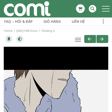
FAQ – HỎI & ĐÁP
GIỎ HÀNG
LIÊN HỆ
Home
[002] Hell Door
Chương 2