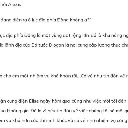
hỏi Alexis:
 đang diễn ra ở lục địa phía Đông không ạ?”
lục địa phía Đông là một vùng đất rộng lớn, đó là khu nông 
là lãnh địa của Bá tước Diogan là nơi cung cấp lương thực ch
iao cho em một nhiệm vụ khó khăn rồi….Có vẻ như tin đồn về 
ến tận cung điện Elise ngày hôm qua, cũng như việc mời tôi đế
ủa Hoàng gia. Đó là vì nếu tin đồn về việc chúng tôi só mối
iệm vụ khó hơn các thí sinh khác.Và có vẻ như nhiệm vụ càng 