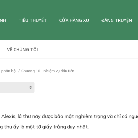
ANH
TIỂU THUYẾT
CỬA HÀNG XU
ĐĂNG TRUYỆN
VỀ CHÚNG TÔI
ẻ phản bội
Chương 16 - Nhiệm vụ đầu tiên
ừ Alexis, lá thư này được bảo mật nghiêm trọng và chỉ có ng
g thư ấy là một tờ giấy trắng duy nhất.