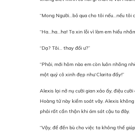
“Mong Người…bỏ qua cho tôi nếu…nếu tôi có 
“Ha…ha…ha! Ta xin lỗi vì làm em hiểu nhầm!
“Dạ? Tôi… thay đổi ư?”
“Phải, mới hôm nào em còn luôn nhõng nhẽo
một quý cô xinh đẹp như Clarita đấy!”
Alexis lại nở nụ cười gian xảo ấy, điệu cư
Hoàng tử này kiểm soát vây. Alexis không 
phải rất cẩn thận khi ám sát cậu ta đây.
“Vậy, để đền bù cho việc ta không thể gi