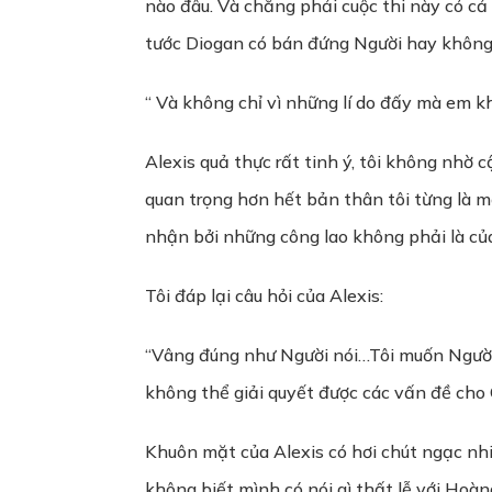
nào đâu. Và chẳng phải cuộc thi này có c
tước Diogan có bán đứng Người hay không 
“ Và không chỉ vì những lí do đấy mà em k
Alexis quả thực rất tinh ý, tôi không nhờ 
quan trọng hơn hết bản thân tôi từng là m
nhận bởi những công lao không phải là của
Tôi đáp lại câu hỏi của Alexis:
“Vâng đúng như Người nói…Tôi muốn Người t
không thể giải quyết được các vấn đề cho 
Khuôn mặt của Alexis có hơi chút ngạc nhiê
không biết mình có nói gì thất lễ với Hoàn