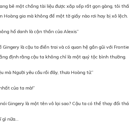
đang bê một chồng tài liệu được xắp sếp rất gọn gàng, tôi th
n Hoàng gia mà không để một tờ giấy nào rơi hay bị xô lệch.
Không hổ danh là cận thần của Alexis”
 Gingery là cậu ta điển trai và có quan hệ gần gũi với Fronti
khẳng định rằng cậu ta không chỉ là một quý tộc bình thường.
 mà Người yêu cầu rồi đây, thưa Hoàng tử.”
 nhất của ta mà!”
 nói Gingery là một tên vô lại sao? Cậu ta có thể thay đổi th
ĩ gì nữa…