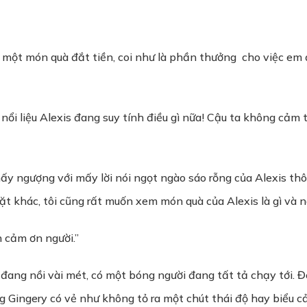
à một món quà đắt tiền, coi như là phần thưởng cho việc em 
nổi liệu Alexis đang suy tính điều gì nữa! Cậu ta không cảm 
ấy ngượng với mấy lời nói ngọt ngào sáo rỗng của Alexis thôi
 mặt khác, tôi cũng rất muốn xem món quà của Alexis là gì v
 cảm ơn người.”
 đang nồi vài mét, có một bóng người đang tất tả chạy tới. Đ
ng Gingery có vẻ như không tỏ ra một chút thái độ hay biểu 