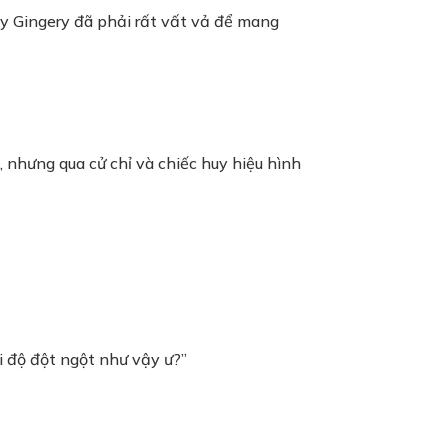
ấy Gingery đã phải rất vất vả để mang
e, nhưng qua cử chỉ và chiếc huy hiệu hình
ái độ đột ngột như vậy ư?”