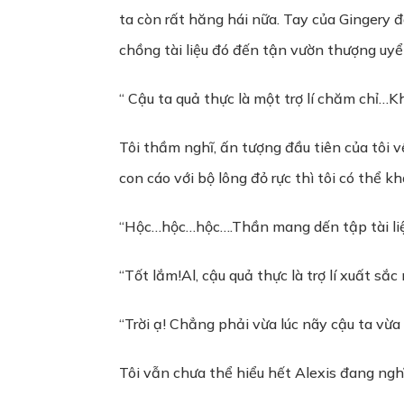
ta còn rất hăng hái nữa. Tay của Gingery 
chồng tài liệu đó đến tận vườn thượng uyể
“ Cậu ta quả thực là một trợ lí chăm chỉ…
Tôi thầm nghĩ, ấn tượng đầu tiên của tôi về
con cáo với bộ lông đỏ rực thì tôi có thể 
“Hộc…hộc…hộc….Thần mang dến tập tài liệu
“Tốt lắm!Al, cậu quả thực là trợ lí xuất sắc
“Trời ạ! Chẳng phải vừa lúc nãy cậu ta vừa
Tôi vẫn chưa thể hiểu hết Alexis đang ngh