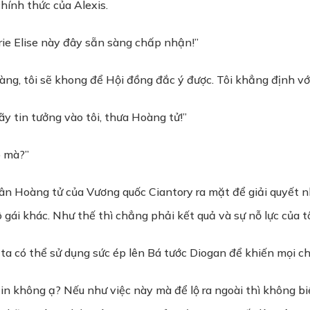
hính thức của Alexis.
rie Elise này đây sẵn sàng chấp nhận!”
ng, tôi sẽ khong để Hội đồng đắc ý được. Tôi khẳng định với
y tin tưởng vào tôi, thưa Hoàng tử!”
p mà?”
n Hoàng tử của Vương quốc Ciantory ra mặt để giải quyết nh
 gái khác. Như thế thì chẳng phải kết quả và sự nỗ lực của 
ta có thể sử dụng sức ép lên Bá tước Diogan để khiến mọi c
tin không ạ? Nếu như việc này mà để lộ ra ngoài thì không b