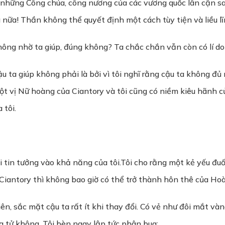
ả những Công chúa, công nương của các vương quốc lân cận s
nữa! Thần không thể quyết định một cách tùy tiện và liều l
hông nhờ ta giúp, đúng không? Ta chắc chắn vẫn còn có lí do
cậu ta giúp không phải là bởi vì tôi nghĩ rằng cậu ta không đ
ột vị Nữ hoàng của Ciantory và tôi cũng có niềm kiêu hãnh 
 tôi.
in tưởng vào khả năng của tôi.Tôi cho rằng một kẻ yếu đuối
Ciantory thì không bao giờ có thể trở thành hôn thê của Hoà
n, sắc mặt cậu ta rất ít khi thay đổi. Có vẻ như đôi mắt vàng
g tử không. Tôi bèn ngay lập tức phân bua: