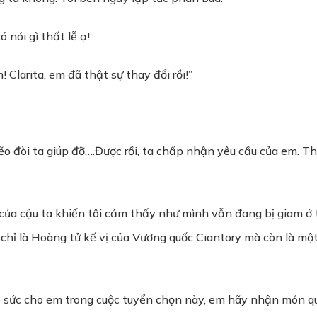
nói gì thất lễ ạ!”
 Clarita, em đã thật sự thay đổi rồi!”
 đòi ta giúp đỡ….Được rồi, ta chấp nhận yêu cầu của em. Thật
ời của cậu ta khiến tôi cảm thấy như mình vẫn đang bị giam 
chỉ là Hoàng tử kế vị của Vương quốc Ciantory mà còn là mộ
úp sức cho em trong cuộc tuyển chọn này, em hãy nhận món qu