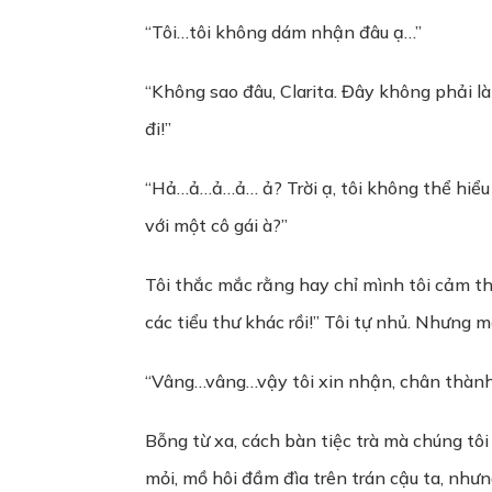
“Tôi…tôi không dám nhận đâu ạ…”
“Không sao đâu, Clarita. Đây không phải l
đi!”
“Hả…ả…ả…ả… ả? Trời ạ, tôi không thể hiểu 
với một cô gái à?”
Tôi thắc mắc rằng hay chỉ mình tôi cảm th
các tiểu thư khác rồi!” Tôi tự nhủ. Nhưng
“Vâng…vâng…vậy tôi xin nhận, chân thành
Bỗng từ xa, cách bàn tiệc trà mà chúng tôi
mỏi, mồ hôi đầm đìa trên trán cậu ta, như