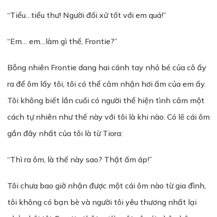
“Tiểu…tiểu thư! Người đối xử tốt với em quá!”
“Em… em…làm gì thế, Frontie?”
Bỗng nhiên Frontie dang hai cánh tay nhỏ bé của cô ấy
ra để ôm lấy tôi, tôi có thể cảm nhận hơi ấm của em ấy.
Tôi không biết lần cuối có người thể hiện tình cảm một
cách tự nhiên như thế này với tôi là khi nào. Có lẽ cái ôm
gần đây nhất của tôi là từ Tiora:
“Thì ra ôm, là thế này sao? Thật ấm áp!”
Tôi chưa bao giờ nhận được một cái ôm nào từ gia đình,
tôi không có bạn bè và người tôi yêu thương nhất lại