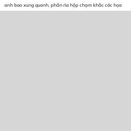
anh bao xung quanh, phần rìa hộp chạm khắc các họa
tiết kì lạ mà tôi chưa từng nhìn thấy trước đây. Tôi lật
lên xem đáy của chiếc hộp đặc biệt này…
“Không thể nào! Sao dấu ấn này lại ở đây?”
Điều tôi không ngờ nhất đã xảy ra! Dấu ấn không tên
này chính là biểu tượng của Cấm thuật!
THẢO LUẬN TRUYỆN NÀY
Để lại một bình luận