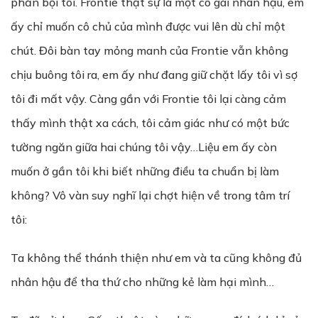
phản bội tôi. Frontie thật sự là một cô gái nhân hậu, em
ấy chỉ muốn cô chủ của mình được vui lên dù chỉ một
chút. Đôi bàn tay mỏng manh của Frontie vẫn không
chịu buông tôi ra, em ấy như đang giữ chặt lấy tôi vì sợ
tôi đi mất vậy. Càng gần với Frontie tôi lại càng cảm
thấy mình thật xa cách, tôi cảm giác như có một bức
tường ngăn giữa hai chúng tôi vậy…Liệu em ấy còn
muốn ở gần tôi khi biết những điều ta chuẩn bị làm
không? Vô vàn suy nghĩ lại chợt hiện về trong tâm trí
tôi:
Ta không thể thánh thiện như em và ta cũng không đủ
nhân hậu để tha thứ cho những kẻ làm hại mình…