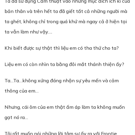
Ta đã sử dụng Cấm thuật vào những mục đích ích kỉ của
bản thân và trên hết ta đã giết tất cả những người mà
ta ghét, không chỉ trong quá khứ mà ngay cả ở hiện tại
ta vẫn làm như vậy….
Khi biết được sự thật thì liệu em có tha thứ cho ta?
Liệu em có còn nhìn ta bằng đôi mắt thánh thiện ấy?
Ta…Ta…không xứng đáng nhận sự yêu mến và cảm
thông của em…
Nhưng, cái ôm của em thật ấm áp làm ta không muốn
gạt nó ra…
Tôi rất muốn nói những lời tâm sự ấy ra với Frontie