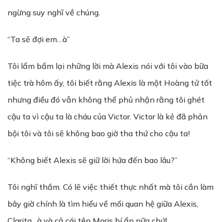
ngừng suy nghĩ về chúng.
“Ta sẽ đợi em…à”
Tôi lẩm bẩm lại những lời mà Alexis nói với tôi vào bữa
tiệc trà hôm ấy, tôi biết rằng Alexis là một Hoàng tử tốt
nhưng điều đó vẫn không thể phủ nhận rằng tôi ghét
cậu ta vì cậu ta là cháu của Victor. Victor là kẻ đã phản
bội tôi và tôi sẽ không bao giờ tha thứ cho cậu ta!
“Không biết Alexis sẽ giữ lời hứa đến bao lâu?”
Tôi nghĩ thầm. Có lẽ việc thiết thực nhất mà tôi cần làm
bây giờ chính là tìm hiểu về mối quan hệ giữa Alexis,
Clarita…à và cả cái tên Moris bí ẩn nữa chứ!