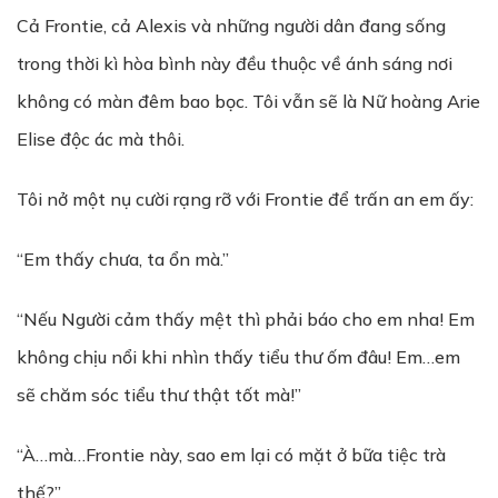
Cả Frontie, cả Alexis và những người dân đang sống
trong thời kì hòa bình này đều thuộc về ánh sáng nơi
không có màn đêm bao bọc. Tôi vẫn sẽ là Nữ hoàng Arie
Elise độc ác mà thôi.
Tôi nở một nụ cười rạng rỡ với Frontie để trấn an em ấy:
“Em thấy chưa, ta ổn mà.”
“Nếu Người cảm thấy mệt thì phải báo cho em nha! Em
không chịu nổi khi nhìn thấy tiểu thư ốm đâu! Em…em
sẽ chăm sóc tiểu thư thật tốt mà!”
“À…mà…Frontie này, sao em lại có mặt ở bữa tiệc trà
thế?”