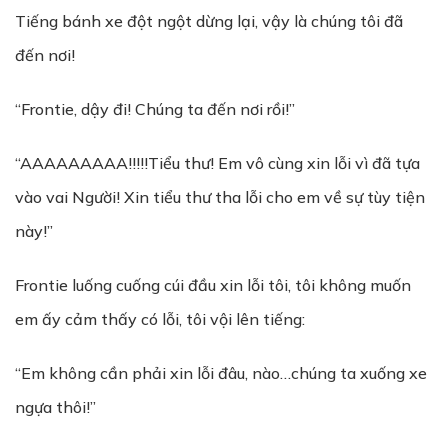
Tiếng bánh xe đột ngột dừng lại, vậy là chúng tôi đã
đến nơi!
“Frontie, dậy đi! Chúng ta đến nơi rồi!”
“AAAAAAAAA!!!!!Tiểu thư! Em vô cùng xin lỗi vì đã tựa
vào vai Người! Xin tiểu thư tha lỗi cho em về sự tùy tiện
này!”
Frontie luống cuống cúi đầu xin lỗi tôi, tôi không muốn
em ấy cảm thấy có lỗi, tôi vội lên tiếng:
“Em không cần phải xin lỗi đâu, nào…chúng ta xuống xe
ngựa thôi!”