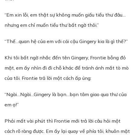
“Em xin lỗi, em thật sự không muốn giấu tiểu thư đâu…
nhưng em chỉ muốn tiểu thư bất ngờ thôi.”
“Thế…quan hệ của em với cái cậu Gingery kia là gì thế?”
Khi tôi bất ngờ nhắc đến tên Gingery, Frontie bỗng đỏ
mặt, em ấy nhìn đi đi chỗ khác để tránh ánh mắt tò mò
của tôi. Frontie trả lời một cách ấp úng:
“Ngài…Ngài…Gingery là bạn…bạn tâm giao qua thư của
em ạ!”
Phải mất vài phút thì Frontie mới trả lời câu hỏi một
cách rõ ràng được. Em ấy lại quay về phía tôi, khuôn mặt