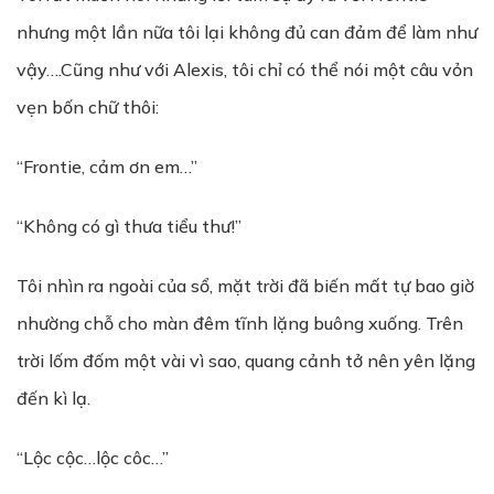
nhưng một lần nữa tôi lại không đủ can đảm để làm như
vậy….Cũng như với Alexis, tôi chỉ có thể nói một câu vỏn
vẹn bốn chữ thôi:
“Frontie, cảm ơn em…”
“Không có gì thưa tiểu thư!”
Tôi nhìn ra ngoài của sổ, mặt trời đã biến mất tự bao giờ
nhường chỗ cho màn đêm tĩnh lặng buông xuống. Trên
trời lốm đốm một vài vì sao, quang cảnh tở nên yên lặng
đến kì lạ.
“Lộc cộc…lộc côc…”