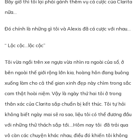
Bây giờ thì tôi lại phải gánh thêm vụ cá cược của Clarita
nữa…
Đó chính là những gì tôi và Alexis đã cá cược với nhau…
“ Lộc cộc…lộc cộc”
Tôi vừa ngồi trên xe ngựa vừa nhìn ra ngoài của sổ, ở
bên ngoài thế giới rộng lớn kia, hoàng hôn đang buông
xuống làm cho cả thế gian xinh đẹp này chìm trong sắc
cam thật hoài niệm. Vậy là ngày thứ hai tôi ở trong
thân xác của Clarita sắp chuẩn bị kết thúc. Tôi tự hỏi
không biết ngày mai sẽ ra sao, liệu tôi có thể đương đầu
với những thử thách sắp tới….Hôm nay tôi đã trải qua
vô càn các chuyện khác nhau, điều đó khiến tôi không