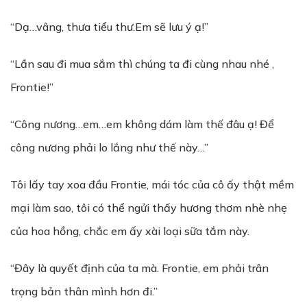
“Dạ…vâng, thưa tiểu thư.Em sẽ lưu ý ạ!”
“Lần sau đi mua sắm thì chúng ta đi cùng nhau nhé ,
Frontie!”
“Công nương…em…em không dám làm thế đâu ạ! Để
công nương phải lo lắng như thế này…”
Tôi lấy tay xoa đầu Frontie, mái tóc của cô ấy thật mềm
mại làm sao, tôi có thể ngửi thấy hương thơm nhè nhẹ
của hoa hồng, chắc em ấy xài loại sữa tắm này.
“Đây là quyết định của ta mà. Frontie, em phải trân
trọng bản thân mình hơn đi.”