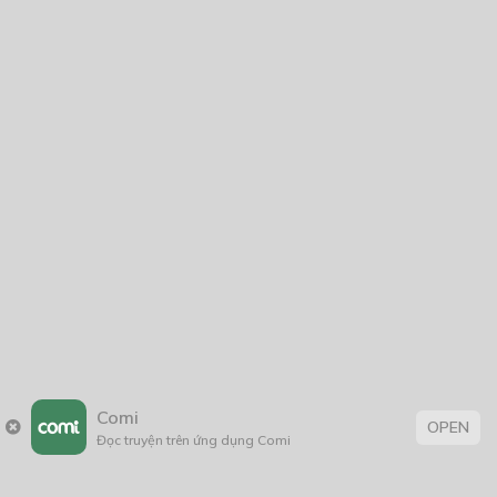
You must
Register
or
Login
to post a comment.
CÓ THỂ BẠN CŨNG THÍCH
Armor Ranger Prime
31/10/2021
Hoa Linh Lan Và Hoa Trạng Nguyên
25/11/2021
Comi
OPEN
Đọc truyện trên ứng dụng Comi
Chọn Lọc
19/09/2020