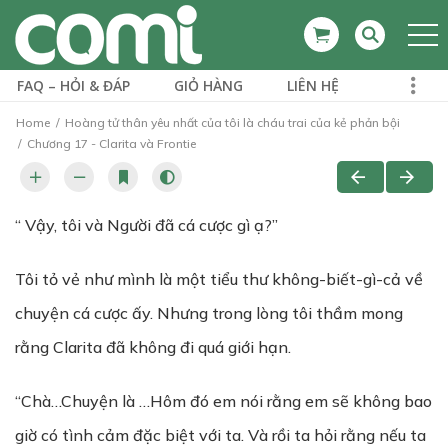
FAQ – HỎI & ĐÁP
GIỎ HÀNG
LIÊN HỆ
Home
Hoàng tử thân yêu nhất của tôi là cháu trai của kẻ phản bội
Chương 17 - Clarita và Frontie
“ Vậy, tôi và Người đã cá cược gì ạ?”
Tôi tỏ vẻ như mình là một tiểu thư không-biết-gì-cả về
chuyện cá cược ấy. Nhưng trong lòng tôi thầm mong
rằng Clarita đã không đi quá giới hạn.
“Chà…Chuyện là …Hôm đó em nói rằng em sẽ không bao
giờ có tình cảm đặc biệt với ta. Và rồi ta hỏi rằng nếu ta