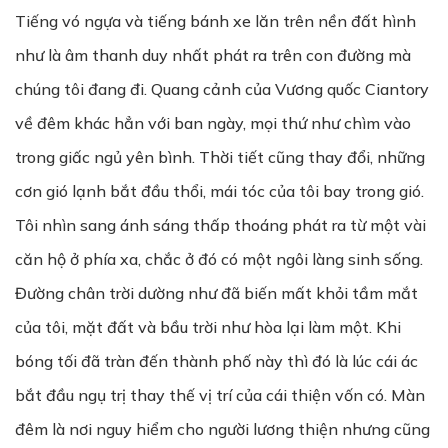
Tiếng vó ngựa và tiếng bánh xe lăn trên nền đất hình
như là âm thanh duy nhất phát ra trên con đường mà
chúng tôi đang đi. Quang cảnh của Vương quốc Ciantory
về đêm khác hẳn với ban ngày, mọi thứ như chìm vào
trong giấc ngủ yên bình. Thời tiết cũng thay đổi, những
cơn gió lạnh bắt đầu thổi, mái tóc của tôi bay trong gió.
Tôi nhìn sang ánh sáng thấp thoáng phát ra từ một vài
căn hộ ở phía xa, chắc ở đó có một ngôi làng sinh sống.
Đường chân trời dường như đã biến mất khỏi tầm mắt
của tôi, mặt đất và bầu trời như hòa lại làm một. Khi
bóng tối đã tràn đến thành phố này thì đó là lúc cái ác
bắt đầu ngụ trị thay thế vị trí của cái thiện vốn có. Màn
đêm là nơi nguy hiểm cho người lương thiện nhưng cũng