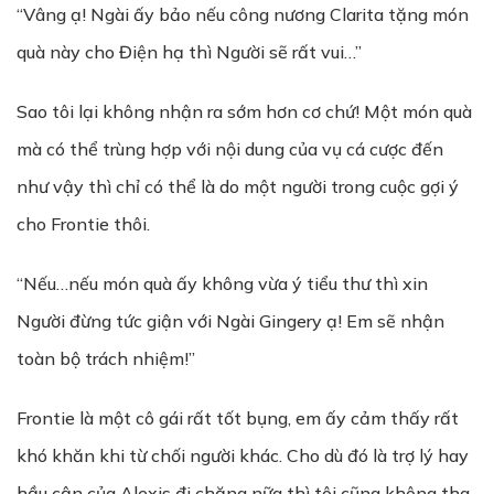
“Vâng ạ! Ngài ấy bảo nếu công nương Clarita tặng món
quà này cho Điện hạ thì Người sẽ rất vui…”
Sao tôi lại không nhận ra sớm hơn cơ chứ! Một món quà
mà có thể trùng hợp với nội dung của vụ cá cược đến
như vậy thì chỉ có thể là do một người trong cuộc gợi ý
cho Frontie thôi.
“Nếu…nếu món quà ấy không vừa ý tiểu thư thì xin
Người đừng tức giận với Ngài Gingery ạ! Em sẽ nhận
toàn bộ trách nhiệm!”
Frontie là một cô gái rất tốt bụng, em ấy cảm thấy rất
khó khăn khi từ chối người khác. Cho dù đó là trợ lý hay
hầu cận của Alexis đi chăng nữa thì tôi cũng không tha