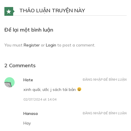
30
Points
THẢO LUẬN TRUYỆN NÀY
CHƯƠNG 3
Để lại một bình luận
04/09/2018
You must
Register
or
Login
to post a comment.
2 Comments
30
Points
Hate
ĐĂNG NHẬP ĐỂ BÌNH LUẬN
xinh quãi, ước j sách tái bản
CHƯƠNG 4
02/07/2024 at 14:04
04/09/2018
Hanasa
ĐĂNG NHẬP ĐỂ BÌNH LUẬN
Hay