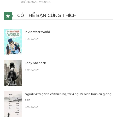
08/01/2021 at 09:15
CÓ THỂ BẠN CŨNG THÍCH
30
Points
CHƯƠNG 5
In Another World
05/07/2021
14/09/2018
Lady Sherlock
17/12/2021
30
Points
Người vì ta gánh cả thiên hạ, ta vì người bình loạn cả giang
CHƯƠNG 6
sơn
04/09/2018
22/03/2021