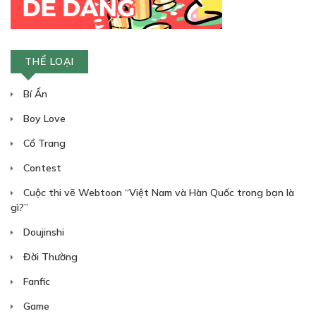
THỂ LOẠI
Bí Ẩn
30
Points
Boy Love
Cổ Trang
CHƯƠNG 9
Contest
04/09/2018
Cuộc thi vẽ Webtoon “Việt Nam và Hàn Quốc trong bạn là
gì?”
Doujinshi
Đời Thường
30
Points
Fanfic
Game