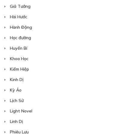
CHƯƠNG 10
Giả Tưởng
04/09/2018
Hài Hước
Hành Động
Học đường
Huyền Bí
30
Points
Khoa Học
Kiếm Hiệp
CHƯƠNG 11
Kinh Dị
04/09/2018
Kỳ Ảo
Lịch Sử
Light Novel
Linh Dị
30
Points
Phiêu Lưu