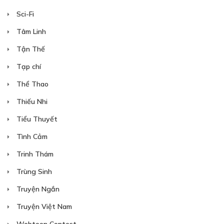
Sci-Fi
CHƯƠNG 12
Tâm Linh
04/09/2018
Tận Thế
Tạp chí
Thể Thao
Thiếu Nhi
30
Points
Tiểu Thuyết
Tình Cảm
CHƯƠNG 13
Trinh Thám
04/09/2018
Trùng Sinh
Truyện Ngắn
Truyện Việt Nam
Webtoon Contest