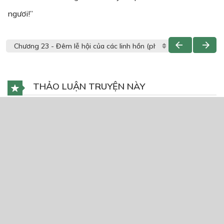
ngươi!”
THẢO LUẬN TRUYỆN NÀY
Để lại một bình luận
You must
Register
or
Login
to post a comment.
CÓ THỂ BẠN CŨNG THÍCH
The Elite
22/06/2020