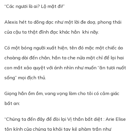
“Các ngươi là ai? Lộ mặt đi!”
Alexis hét to dõng dạc như một lời đe doạ, phong thái
của cậu ta thật đĩnh đạc khác hẳn khi nãy.
Có một bóng người xuất hiện, tên đó mặc một chiếc áo
choàng dài đến chân, hắn ta che nửa mặt chỉ để lại hai
con mắt xảo quyệt với ánh nhìn như muốn “ăn tươi nuốt
sống” mọi địch thủ.
Giọng hắn ồm ồm, vang vọng làm cho tôi có cảm giác
bất an:
“Chúng ta đến đây để đòi lại Vị thần bất diệt : Arie Elise
tôn kính của chúng ta khỏi tay kẻ phàm trần như