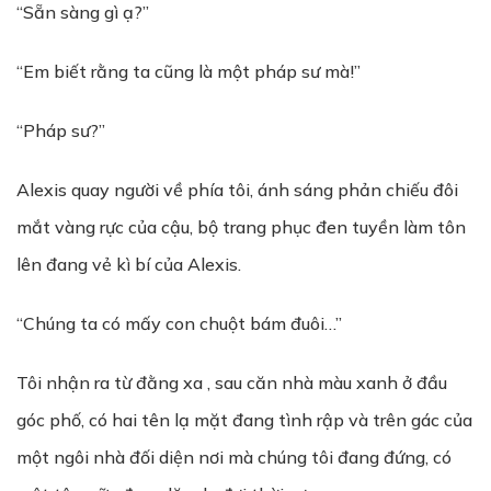
“Sẵn sàng gì ạ?”
“Em biết rằng ta cũng là một pháp sư mà!”
“Pháp sư?”
Alexis quay người về phía tôi, ánh sáng phản chiếu đôi
mắt vàng rực của cậu, bộ trang phục đen tuyền làm tôn
lên đang vẻ kì bí của Alexis.
“Chúng ta có mấy con chuột bám đuôi…”
Tôi nhận ra từ đằng xa , sau căn nhà màu xanh ở đầu
góc phố, có hai tên lạ mặt đang tình rập và trên gác của
một ngôi nhà đối diện nơi mà chúng tôi đang đứng, có