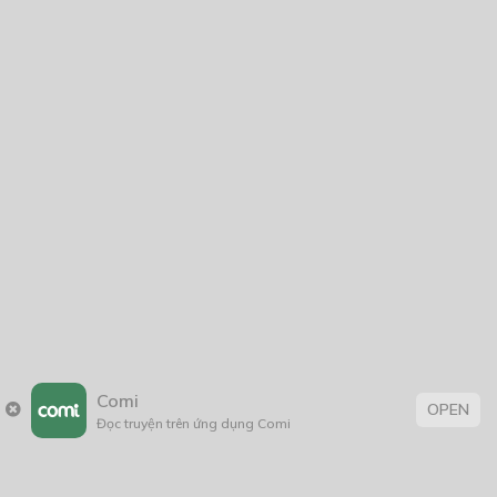
Lu Xu Bu
05/11/2019
Ma Sói Hành Quyết
02/04/2021
Mặt nạ cười
02/08/2020
Comi
OPEN
Đọc truyện trên ứng dụng Comi