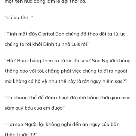
một tên nữa đang lăm le đợi thời cơ.
“Có ba tên…”
“Tinh mắt đấy,Clarita! Bọn chúng đã theo dõi ta từ lúc
chúng ta rời khỏi Dinh tự nhà Luis rồi.”
“Hả? Bọn chúng theo ta từ lúc đó sao? Sao Người không
thông báo với tôi, chẳng phải việc chúng ta đi ra ngoài
mà không có hộ vệ như thế này là rất nguy hiểm sao?”
“Ta không thể để đám chuột đó phá hỏng thời gian mua
sắm quý báu của em được!”
“Tại sao Người lại không nghĩ đến an nguy của bản
thân trước đi!”