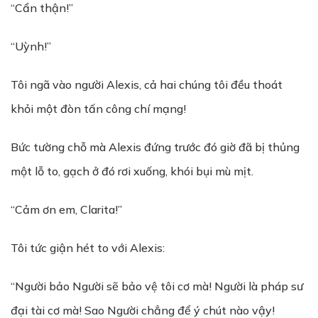
“Cẩn thận!”
“Uỳnh!”
Tôi ngã vào người Alexis, cả hai chúng tôi đều thoát
khỏi một đòn tấn công chí mạng!
Bức tường chỗ mà Alexis đứng trước đó giờ đã bị thủng
một lỗ to, gạch ở đó rơi xuống, khói bụi mù mịt.
“Cảm ơn em, Clarita!”
Tôi tức giận hét to với Alexis:
“Người bảo Người sẽ bảo vệ tôi cơ mà! Người là pháp sư
đại tài cơ mà! Sao Người chẳng để ý chút nào vậy!