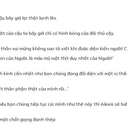
u bây giờ lại thật lạnh lẽo.
t của cậu ta bây giờ chỉ có hình bóng của đối thủ vậy.
hần vui mừng không sao tả xiết khi được diện kiến người! C
n của Người, là máu mủ ruột thịt duy nhất của Người!”
h kính cẩn nhất như bọn chúng đang đối diện với một vị thầ
ết thân phận thật của mình rồi…”
nếu bọn chúng tiếp tục cúi mình như thế này thì Alexis sẽ bi
i một chất giọng đanh thép: