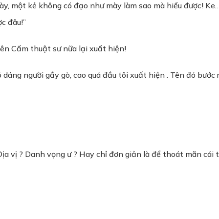
mày, một kẻ không có đạo như mày làm sao mà hiểu được! Ke
c đâu!”
tên Cấm thuật sư nữa lại xuất hiện!
 dáng người gầy gò, cao quá đầu tôi xuất hiện . Tên đó bước 
 Địa vị ? Danh vọng ư ? Hay chỉ đơn giản là để thoát mãn cá