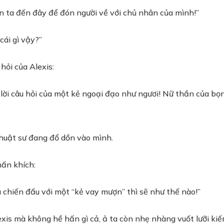
n ta đến đây để đón người về với chủ nhân của mình!”
ái gì vậy?”
 hỏi của Alexis:
 lời câu hỏi của một kẻ ngoại đạo như ngươi! Nữ thần của bọ
uật sư đang đổ dồn vào mình.
hấn khích:
 chiến đấu với một “kẻ vay mượn” thì sẽ như thế nào!”
is mà không hề hấn gì cả, ả ta còn nhẹ nhàng vuốt lưỡi kiế