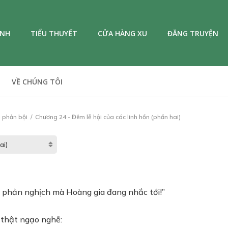
ANH
TIỂU THUYẾT
CỬA HÀNG XU
ĐĂNG TRUYỆN
VỀ CHÚNG TÔI
ẻ phản bội
Chương 24 - Đêm lễ hội của các linh hồn (phần hai)
bọn phản nghịch mà Hoàng gia đang nhắc tới!”
 thật ngạo nghễ: