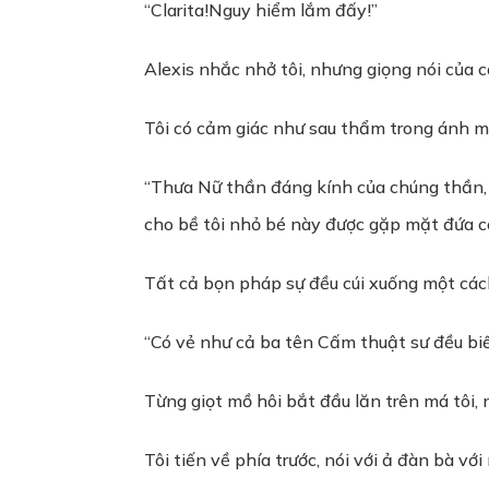
“Clarita!Nguy hiểm lắm đấy!”
Alexis nhắc nhở tôi, nhưng giọng nói của cậ
Tôi có cảm giác như sau thẩm trong ánh mắ
“Thưa Nữ thần đáng kính của chúng thần, t
cho bề tôi nhỏ bé này được gặp mặt đứa co
Tất cả bọn pháp sự đều cúi xuống một các
“Có vẻ như cả ba tên Cấm thuật sư đều bi
Từng giọt mồ hôi bắt đầu lăn trên má tôi, 
Tôi tiến về phía trước, nói với ả đàn bà vớ