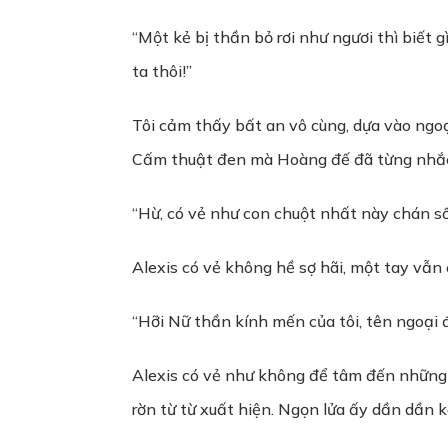
“Một kẻ bị thần bỏ rơi như ngươi thì biết 
ta thôi!”
Tôi cảm thấy bất an vô cùng, dựa vào ngoạ
Cấm thuật đen mà Hoàng đế đã từng nhắ
“Hừ, có vẻ như con chuột nhất này chán số
Alexis có vẻ không hề sợ hãi, một tay vẫn ô
“Hỡi Nữ thần kính mến của tôi, tên ngoại 
Alexis có vẻ như không để tâm đến những l
rờn từ từ xuất hiện. Ngọn lửa ấy dần dần 