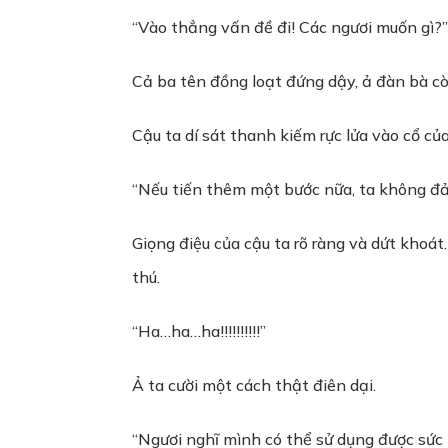
“Vào thẳng vấn đề đi! Các ngươi muốn gì?”
Cả ba tên đồng loạt đứng dậy, ả đàn bà cò
Cậu ta dí sát thanh kiếm rực lửa vào cổ củ
“Nếu tiến thêm một bước nữa, ta không đảm
Giọng điệu của cậu ta rõ ràng và dứt khoát
thú.
“Ha…ha…ha!!!!!!!!!!”
Ả ta cười một cách thật điên dại.
“Ngươi nghĩ mình có thể sử dụng được sức 