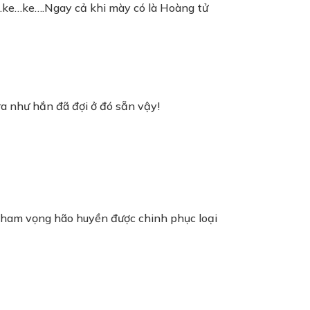
…ke…ke….Ngay cả khi mày có là Hoàng tử
ra như hắn đã đợi ở đó sẵn vậy!
i tham vọng hão huyền được chinh phục loại