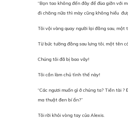
“Bọn tao không đến đây để đùa giỡn với 
đi chăng nữa thì mày cũng không hiểu đượ
Tôi vội vàng quay người lại đằng sau, một 
Từ bức tường đằng sau lưng tôi, một tên có
Chúng tôi đã bị bao vây!
Tôi cần làm chủ tình thế này!
“Các ngươi muốn gì ở chúng ta? Tiền tài ?
ma thuật đen bí ẩn?”
Tôi rời khỏi vòng tay của Alexis.