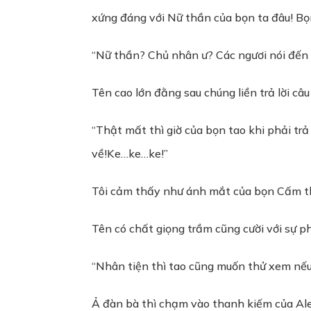
xứng đáng với Nữ thần của bọn ta đâu! Bọ
“Nữ thần? Chủ nhân ư? Các ngươi nói đến c
Tên cao lớn đằng sau chúng liền trả lời câu
“Thật mất thì giờ của bọn tao khi phải trả
về!Ke…ke…ke!”
Tôi cảm thấy như ánh mắt của bọn Cấm th
Tên có chất giọng trầm cũng cười với sự p
“Nhân tiện thì tao cũng muốn thử xem nếu
Ả đàn bà thì chạm vào thanh kiếm của Alex