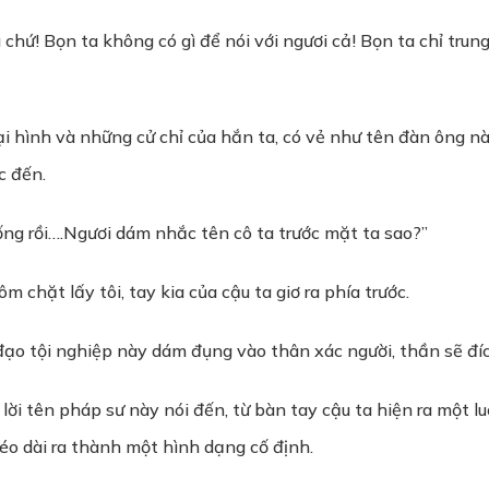
gì chứ! Bọn ta không có gì để nói với ngươi cả! Bọn ta chỉ tr
i hình và những cử chỉ của hắn ta, có vẻ như tên đàn ông n
c đến.
ng rồi….Ngươi dám nhắc tên cô ta trước mặt ta sao?”
m chặt lấy tôi, tay kia của cậu ta giơ ra phía trước.
đạo tội nghiệp này dám đụng vào thân xác người, thần sẽ đíc
ời tên pháp sư này nói đến, từ bàn tay cậu ta hiện ra một l
kéo dài ra thành một hình dạng cố định.