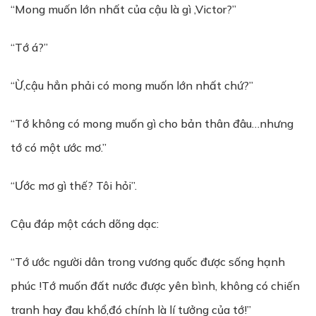
“Mong muốn lớn nhất của cậu là gì ,Victor?”
“Tớ á?”
“Ừ,cậu hẳn phải có mong muốn lớn nhất chứ?”
“Tớ không có mong muốn gì cho bản thân đâu…nhưng
tớ có một ước mơ.”
“Ước mơ gì thế? Tôi hỏi”.
Cậu đáp một cách dõng dạc:
“Tớ ước người dân trong vương quốc được sống hạnh
phúc !Tớ muốn đất nước được yên bình, không có chiến
tranh hay đau khổ,đó chính là lí tưởng của tớ!”