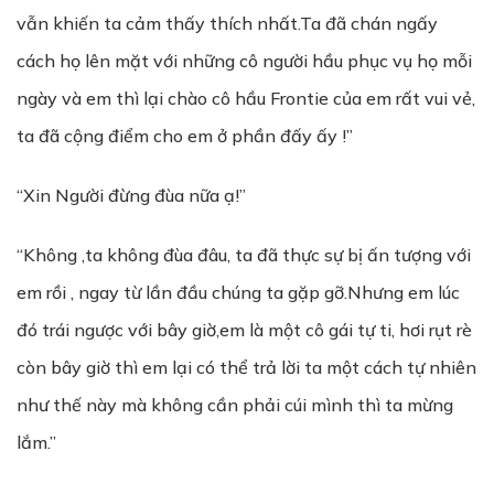
vẫn khiến ta cảm thấy thích nhất.Ta đã chán ngấy
cách họ lên mặt với những cô người hầu phục vụ họ mỗi
ngày và em thì lại chào cô hầu Frontie của em rất vui vẻ,
ta đã cộng điểm cho em ở phần đấy ấy !”
“Xin Người đừng đùa nữa ạ!”
“Không ,ta không đùa đâu, ta đã thực sự bị ấn tượng với
em rồi , ngay từ lần đầu chúng ta gặp gỡ.Nhưng em lúc
đó trái ngược với bây giờ,em là một cô gái tự ti, hơi rụt rè
còn bây giờ thì em lại có thể trả lời ta một cách tự nhiên
như thế này mà không cần phải cúi mình thì ta mừng
lắm.”