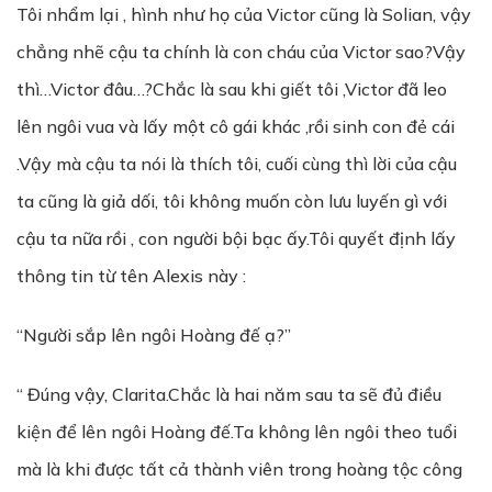
Tôi nhẩm lại , hình như họ của Victor cũng là Solian, vậy
chẳng nhẽ cậu ta chính là con cháu của Victor sao?Vậy
thì…Victor đâu…?Chắc là sau khi giết tôi ,Victor đã leo
lên ngôi vua và lấy một cô gái khác ,rồi sinh con đẻ cái
.Vậy mà cậu ta nói là thích tôi, cuối cùng thì lời của cậu
ta cũng là giả dối, tôi không muốn còn lưu luyến gì với
cậu ta nữa rồi , con người bội bạc ấy.Tôi quyết định lấy
thông tin từ tên Alexis này :
“Người sắp lên ngôi Hoàng đế ạ?”
“ Đúng vậy, Clarita.Chắc là hai năm sau ta sẽ đủ điều
kiện để lên ngôi Hoàng đế.Ta không lên ngôi theo tuổi
mà là khi được tất cả thành viên trong hoàng tộc công