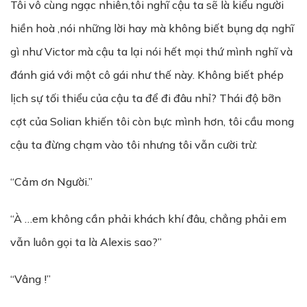
Tôi vô cùng ngạc nhiên,tôi nghĩ cậu ta sẽ là kiểu người
hiền hoà ,nói những lời hay mà không biết bụng dạ nghĩ
gì như Victor mà cậu ta lại nói hết mọi thứ mình nghĩ và
đánh giá với một cô gái như thế này. Không biết phép
lịch sự tối thiểu của cậu ta để đi đâu nhỉ? Thái độ bỡn
cợt của Solian khiến tôi còn bực mình hơn, tôi cầu mong
cậu ta đừng chạm vào tôi nhưng tôi vẫn cười trừ:
“Cảm ơn Người.”
“À …em không cần phải khách khí đâu, chẳng phải em
vẫn luôn gọi ta là Alexis sao?”
“Vâng !”