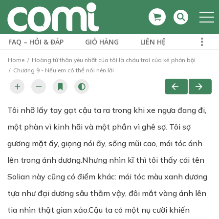
FAQ – HỎI & ĐÁP
GIỎ HÀNG
LIÊN HỆ
Home
Hoàng tử thân yêu nhất của tôi là cháu trai của kẻ phản bội
Chương 9 - Nếu em có thể nói nên lời
Tôi nhỡ lấy tay gạt cậu ta ra trong khi xe ngựa đang đi,
một phàn vì kinh hãi và một phần vì ghê sợ. Tôi sợ
gương mặt ấy, giọng nói ấy, sống mũi cao, mái tóc ánh
lên trong ánh dương.Nhưng nhìn kĩ thì tôi thấy cái tên
Solian này cũng có điểm khác: mái tóc màu xanh dương
tựa như đại dương sâu thẳm vậy, đôi mắt vàng ánh lên
tia nhìn thật gian xảo.Cậu ta có một nụ cười khiến