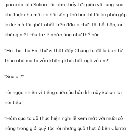
gian xảo của Solian.Tôi cảm thấy tức giận vô cùng, sao
khi được cho một cơ hội sống thứ hai thì tôi lại phải gặp
lại kẻ mà tôi ghét nhất trên đời cơ chứ! Tôi hồi hộp,tôi
không biết cậu ta sẽ phản ứng như thế nào.
“Ha…ha…ha!Em thứ vị thật đấy!Chúng ta đã là bạn từ
thủa nhỏ mà ta vẫn không khỏi bất ngờ về em!”
“Sao ạ ?”
Tôi ngạc nhiên vì tiếng cười của hắn khi nãy.Solian lại
nói tiếp:
“Hôm qua ta đã thực hiện nghi lễ xem mắt với mười cô
nàng trong giới quý tộc rồi nhưng quả thực ở bên Clarita