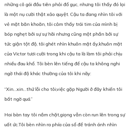
những cô gái đầu tiên phải đổ gục, nhưng tôi thấy đó lại
là một nụ cười thật xảo quyệt. Cậu ta đang nhìn tôi với
vẻ mặt băn khoăn, tôi cảm thấy trái tim của mình bị
bóp nghẹt bởi sự sự hãi nhưng cũng một phần bởi sự
tức giận tột độ, tôi ghét nhìn khuôn mặt ấy,khuôn mặt
của Victor tươi cười trong khi cậu ta là làm tôi phải chịu
nhiều đau khổ. Tôi bèn lên tiếng để cậu ta không nghi
ngờ thái độ khác thường của tôi khi nãy:
“Xin…xin…thứ lỗi cho tôi,việc gặp Người ở đây khiến tôi
bất ngờ quá.”
Hai bàn tay tôi nắm chặt,giọng vẫn còn run lên trong sự
uất ức.Tôi bèn nhìn ra phía của sổ để tránh ánh nhìn