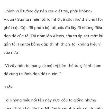
Chính vì lí tưởng ấy nên cậu giết tôi, phải không?
Victor? Sao tự nhiên tôi lại nhớ về cậu như thế chứ !Tôi
ghét cậu!Cậu đã phản bội tôi, cậu đã lấy đi những điều
đẹp đẽ của tôi!Tôi nhìn lên Alexis, cậu ta áp sát mặt lại
gần tôi.Tim tôi bỗng đập thình thịch, tôi không hiểu vì
sao nữa…
“Vì vậy nên ta mong có một vị hôn thê tài giỏi như em
để cùng ta lãnh đạo đất nước…”
“Hả?”
Tôi không hiểu nổi tên này nữa, cậu ta giống nhưng
cũng thật khác Victor. Nhưng khoảnh khắc cậu ta tiến