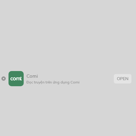
Tác Động Nhỏ Của Tình Yêu
23/01/2020
Thẻ:
Hài Hước
,
Lãng Mạn
,
shoujo
,
thiếu nữ
,
tình cảm
,
truyện chữ
,
truyện Việt Nam
,
xuyên không
Comi
OPEN
Đọc truyện trên ứng dụng Comi
Trang chủ
Về chúng tôi
Điều khoản sử dụng
Hỏi & Đáp
Liên hệ
COMI © 2024 Comicola - Nền tảng truyện tranh bản quyền duy nhất tại