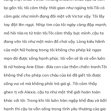
lại gần tôi, tôi cảm thấy thời gian như ngừng trôi.Tôi có
cảm giác như mình đang đối mặt với Victor vậy. Tôi lấy
tay đặt lên ngực. Nhịp tim của tôi ngày càng đập mạnh,
mồ hôi tỏa ra từ trán tôi.Tôi cảm thấy bực mình ,cậu ta
đang vờn tôi như một món đồ chơi vậy. Lòng kiêu hãnh
của một Nữ hoàng trong tôi không cho phép kẻ ngạo
mạn đó được sống hạnh phúc, tôi vẫn sẽ là và vẫn luôn
là nữ hoàng Arie Elise- đứa con của thần chiến tranh.Tôi
không thể cho phép con cháu của kẻ đã giết tôi được
sống vui vẻ mà không phải trả giá gì…Tôi cảm thấy
ghen tị với Alexis, cậu ta như một thế giới hoàn toàn
khác với tôi. Trong khi tôi luôn tràn ngập khổ đau và bất
hạnh thì cậu ta vẫn sống trong tình yêu thương của gia