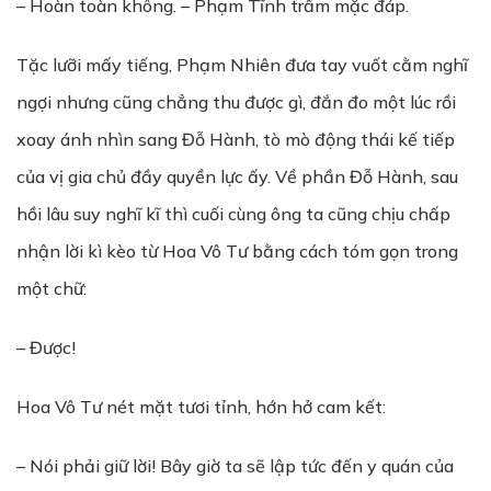
– Hoàn toàn không. – Phạm Tĩnh trầm mặc đáp.
Tặc lưỡi mấy tiếng, Phạm Nhiên đưa tay vuốt cằm nghĩ
ngợi nhưng cũng chẳng thu được gì, đắn đo một lúc rồi
xoay ánh nhìn sang Đỗ Hành, tò mò động thái kế tiếp
của vị gia chủ đầy quyền lực ấy. Về phần Đỗ Hành, sau
hồi lâu suy nghĩ kĩ thì cuối cùng ông ta cũng chịu chấp
nhận lời kì kèo từ Hoa Vô Tư bằng cách tóm gọn trong
một chữ:
– Được!
Hoa Vô Tư nét mặt tươi tỉnh, hớn hở cam kết:
– Nói phải giữ lời! Bây giờ ta sẽ lập tức đến y quán của