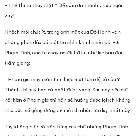
– Thế thì ta thay mặt Y Đế cảm ơn thành ý của ngài
vậy!
Nhếch môi chút ít, trong ánh mắt của Đỗ Hành vẫn
phảng phất đâu đó một tia nhìn khinh miệt đối với
Phạm Tĩnh, ông ta quay người trở lại như lúc ban đầu,
trầm giọng:
– Phạm gia may mắn tìm được một tam đệ tử của Y
Thánh thì quý hơn cả nhặt được vàng. Sau này nếu giữ
nổi hắn ở Phạm gia thì hẳn sẽ hưởng được lợi ích không
nhỏ đâu, cố gắng đừng để mất đi nhân tài duy nhất này!
Tuy không hiện rõ trên từng câu chữ nhưng Phạm Tĩnh