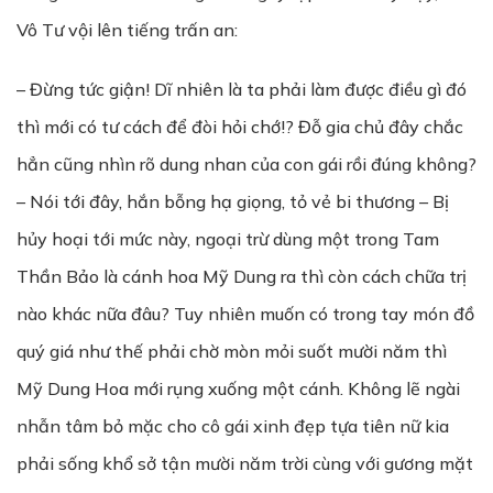
Vô Tư vội lên tiếng trấn an:
– Đừng tức giận! Dĩ nhiên là ta phải làm được điều gì đó
thì mới có tư cách để đòi hỏi chớ!? Đỗ gia chủ đây chắc
hẳn cũng nhìn rõ dung nhan của con gái rồi đúng không?
– Nói tới đây, hắn bỗng hạ giọng, tỏ vẻ bi thương – Bị
hủy hoại tới mức này, ngoại trừ dùng một trong Tam
Thần Bảo là cánh hoa Mỹ Dung ra thì còn cách chữa trị
nào khác nữa đâu? Tuy nhiên muốn có trong tay món đồ
quý giá như thế phải chờ mòn mỏi suốt mười năm thì
Mỹ Dung Hoa mới rụng xuống một cánh. Không lẽ ngài
nhẫn tâm bỏ mặc cho cô gái xinh đẹp tựa tiên nữ kia
phải sống khổ sở tận mười năm trời cùng với gương mặt