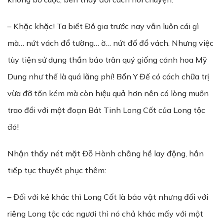
– Khặc khặc! Ta biết Đỗ gia trước nay vẫn luôn cái gì
mà… nứt vách đổ tường… ờ… nứt đố đổ vách. Nhưng việc
tùy tiện sử dụng thần bảo trân quý giống cánh hoa Mỹ
Dung như thế là quá lãng phí! Bổn Y Đế có cách chữa trị
vừa đỡ tốn kém mà còn hiệu quả hơn nên có lòng muốn
trao đổi với một đoạn Bát Tinh Long Cốt của Long tộc
đó!
Nhận thấy nét mặt Đỗ Hành chẳng hề lay động, hắn
tiếp tục thuyết phục thêm:
– Đối với kẻ khác thì Long Cốt là bảo vật nhưng đối với
riêng Long tộc các ngươi thì nó chả khác mấy với một