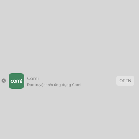
Vá Lại Duyên Trời
24/12/2021
Thẻ:
huyễn huyễn
,
truyện Việt Nam
Comi
OPEN
Đọc truyện trên ứng dụng Comi
Trang chủ
Về chúng tôi
Điều khoản sử dụng
Hỏi & Đáp
Liên hệ
COMI © 2024 Comicola - Nền tảng truyện tranh bản quyền duy nhất tại
Việt Nam.