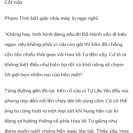
Cốt nữa.
Phạm Tĩnh bất giác nhíu mày, lo ngại nghĩ:
“Không hay, tình hình đang xấu đi! Đỗ Hành vốn dĩ kiêu
ngạo, nếu không phải vì cứu con gái thì hắn đã chẳng
cần tốn nhiều thời gian với Hoa Vô Tư đến vậy. Cứ tỏ ra
không biết điều như hiện tại rất có khả năng sẽ chạm
tới giới hạn nhẫn nại của hắn mất!”
Từng đường gân đỏ rực trên cổ của vị Tứ Lão Yêu đầy oai
phong này dần nổi lên chạy dài tới vùng cằm. Cả cơ thể
ông ta cũng toát ra một loại sát khí hung hãn cực kì
đáng sợ hướng thẳng về phía Hoa Vô Tư giống như
đang muốn nuốt chửng hắn ngay lập tức. Thấy vậy, Hoa