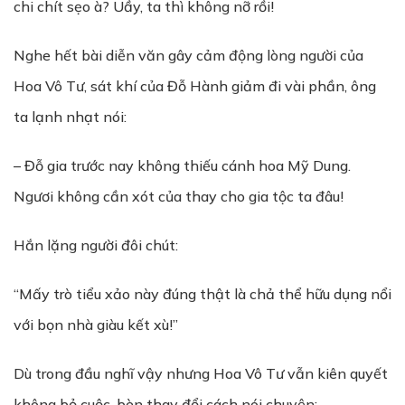
chi chít sẹo à? Uầy, ta thì không nỡ rồi!
Nghe hết bài diễn văn gây cảm động lòng người của
Hoa Vô Tư, sát khí của Đỗ Hành giảm đi vài phần, ông
ta lạnh nhạt nói:
– Đỗ gia trước nay không thiếu cánh hoa Mỹ Dung.
Ngươi không cần xót của thay cho gia tộc ta đâu!
Hắn lặng người đôi chút:
“Mấy trò tiểu xảo này đúng thật là chả thể hữu dụng nổi
với bọn nhà giàu kết xù!”
Dù trong đầu nghĩ vậy nhưng Hoa Vô Tư vẫn kiên quyết
không bỏ cuộc, bèn thay đổi cách nói chuyện: