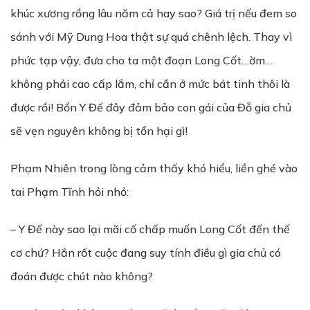
khúc xương rồng lâu năm cả hay sao? Giá trị nếu đem so
sánh với Mỹ Dung Hoa thật sự quá chênh lệch. Thay vì
phức tạp vậy, đưa cho ta một đoạn Long Cốt…ờm…
không phải cao cấp lắm, chỉ cần ở mức bát tinh thôi là
được rồi! Bổn Y Đế đây đảm bảo con gái của Đỗ gia chủ
sẽ vẹn nguyên không bị tổn hại gì!
Phạm Nhiên trong lòng cảm thấy khó hiểu, liền ghé vào
tai Phạm Tĩnh hỏi nhỏ:
– Y Đế này sao lại mãi cố chấp muốn Long Cốt đến thế
cơ chứ? Hắn rốt cuộc đang suy tính điều gì gia chủ có
đoán được chút nào không?