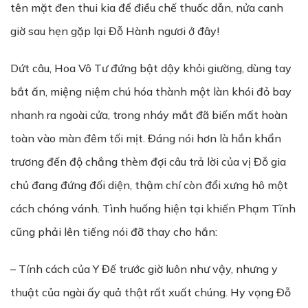
tên mặt đen thui kia để điều chế thuốc dẫn, nửa canh
giờ sau hẹn gặp lại Đỗ Hành ngươi ở đây!
Dứt câu, Hoa Vô Tư đứng bật dậy khỏi giường, dùng tay
bắt ấn, miệng niệm chú hóa thành một làn khói đỏ bay
nhanh ra ngoài cửa, trong nháy mắt đã biến mất hoàn
toàn vào màn đêm tối mịt. Đáng nói hơn là hắn khẩn
trương đến độ chẳng thèm đợi câu trả lời của vị Đỗ gia
chủ đang đứng đối diện, thậm chí còn đổi xưng hô một
cách chóng vánh. Tình huống hiện tại khiến Phạm Tĩnh
cũng phải lên tiếng nói đỡ thay cho hắn:
– Tính cách của Y Đế trước giờ luôn như vậy, nhưng y
thuật của ngài ấy quả thật rất xuất chúng. Hy vọng Đỗ