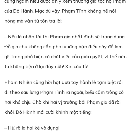
cũng ngầm hiểu được ẩn ý xem thường gia tộc họ Phạm
của Đỗ Hành. Mặc dù vậy, Phạm Tĩnh không hề nổi
nóng mà vẫn từ tốn trả lời:
– Nếu là nhân tài thì Phạm gia nhất định sẽ trọng dụng,
Đỗ gia chủ không cần phải vướng bận điều này để làm
gì! Trong phủ hiện có chút việc cần giải quyết, vì thế nên
ta không tiện ở lại đây nữa! Xin cáo từ!
Phạm Nhiên cũng hời hợt đưa tay hành lễ tạm biệt rồi
đi theo sau lưng Phạm Tĩnh ra ngoài, biểu cảm trông có
hơi khó chịu. Chờ khi hai vị trưởng bối Phạm gia đã rời
khỏi, Đỗ Hành mới cười khinh một tiếng:
– Hừ, rõ là hai kẻ vô dụng!