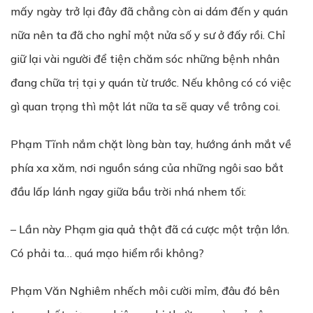
mấy ngày trở lại đây đã chẳng còn ai dám đến y quán
nữa nên ta đã cho nghỉ một nửa số y sư ở đấy rồi. Chỉ
giữ lại vài người để tiện chăm sóc những bệnh nhân
đang chữa trị tại y quán từ trước. Nếu không có có việc
gì quan trọng thì một lát nữa ta sẽ quay về trông coi.
Phạm Tĩnh nắm chặt lòng bàn tay, hướng ánh mắt về
phía xa xăm, nơi nguồn sáng của những ngôi sao bắt
đầu lấp lánh ngay giữa bầu trời nhá nhem tối:
– Lần này Phạm gia quả thật đã cá cược một trận lớn.
Có phải ta… quá mạo hiểm rồi không?
Phạm Văn Nghiêm nhếch môi cười mỉm, đâu đó bên