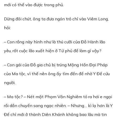
mới có thể vào được trong phủ.
Dừng đôi chút, ông ta đưa ngón trỏ chỉ vào Viêm Long,
hỏi:
– Con rồng này hình như là thú cưỡi của Đỗ Hành lão
yêu, rốt cuộc lão xuất hiện ở Tứ phủ để làm gì vậy?
– Con gái của Đỗ gia chủ bị trúng Mộng Hồn Đại Pháp
của Ma tộc, vì thế nên ông ấy tìm đến để nhờ Y Đế cứu
người.
– Ma tộc? – Nét mặt Phạm Văn Nghiêm tỏ ra hơi e ngại
rồi dần chuyển sang ngạc nhiên. – Nhưng… kì lạ hơn là Y
Đế chỉ mới ở thành Diên Khánh không bao lâu mà tin