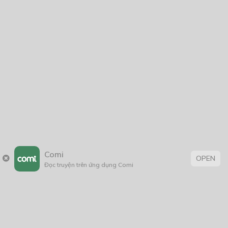
07/05/2022
The vesta
11/10/2024
Thẻ:
huyễn huyễn
,
truyện Việt Nam
Comi
OPEN
Đọc truyện trên ứng dụng Comi
Trang chủ
Về chúng tôi
Điều khoản sử dụng