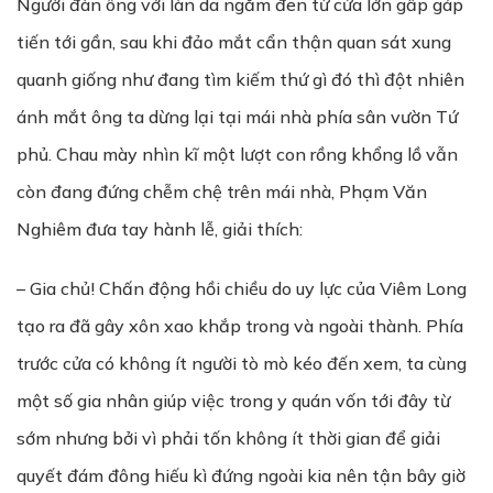
Người đàn ông với làn da ngăm đen từ cửa lớn gấp gáp
tiến tới gần, sau khi đảo mắt cẩn thận quan sát xung
quanh giống như đang tìm kiếm thứ gì đó thì đột nhiên
ánh mắt ông ta dừng lại tại mái nhà phía sân vườn Tứ
phủ. Chau mày nhìn kĩ một lượt con rồng khổng lồ vẫn
còn đang đứng chễm chệ trên mái nhà, Phạm Văn
Nghiêm đưa tay hành lễ, giải thích:
– Gia chủ! Chấn động hồi chiều do uy lực của Viêm Long
tạo ra đã gây xôn xao khắp trong và ngoài thành. Phía
trước cửa có không ít người tò mò kéo đến xem, ta cùng
một số gia nhân giúp việc trong y quán vốn tới đây từ
sớm nhưng bởi vì phải tốn không ít thời gian để giải
quyết đám đông hiếu kì đứng ngoài kia nên tận bây giờ