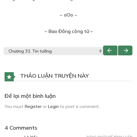
~ oOo ~
– Bao Đồng công tử –
THẢO LUẬN TRUYỆN NÀY
Để lại một bình luận
You must
Register
or
Login
to post a comment.
4 Comments
ĐĂNG NHẬP ĐỂ BÌNH LUẬN