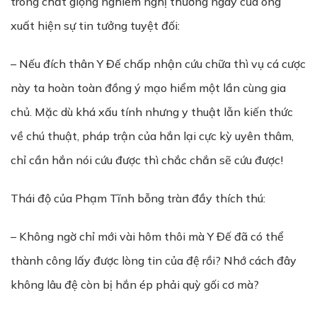
trong chất giọng nghiêm nghị thường ngày của ông
xuất hiện sự tin tưởng tuyệt đối:
– Nếu đích thân Y Đế chấp nhận cứu chữa thì vụ cá cược
này ta hoàn toàn đồng ý mạo hiểm một lần cùng gia
chủ. Mặc dù khá xấu tính nhưng y thuật lẫn kiến thức
về chú thuật, pháp trận của hắn lại cực kỳ uyên thâm,
chỉ cần hắn nói cứu được thì chắc chắn sẽ cứu được!
Thái độ của Phạm Tĩnh bỗng tràn đầy thích thú:
– Không ngờ chỉ mới vài hôm thôi mà Y Đế đã có thể
thành công lấy được lòng tin của đệ rồi? Nhớ cách đây
không lâu đệ còn bị hắn ép phải quỳ gối cơ mà?