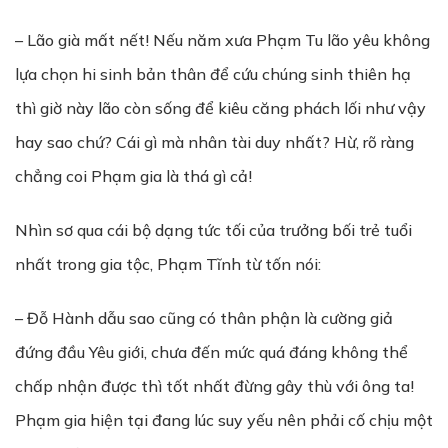
– Lão già mất nết! Nếu năm xưa Phạm Tu lão yêu không
lựa chọn hi sinh bản thân để cứu chúng sinh thiên hạ
thì giờ này lão còn sống để kiêu căng phách lối như vậy
hay sao chứ? Cái gì mà nhân tài duy nhất? Hừ, rõ ràng
chẳng coi Phạm gia là thá gì cả!
Nhìn sơ qua cái bộ dạng tức tối của trưởng bối trẻ tuổi
nhất trong gia tộc, Phạm Tĩnh từ tốn nói:
– Đỗ Hành dẫu sao cũng có thân phận là cường giả
đứng đầu Yêu giới, chưa đến mức quá đáng không thể
chấp nhận được thì tốt nhất đừng gây thù với ông ta!
Phạm gia hiện tại đang lúc suy yếu nên phải cố chịu một