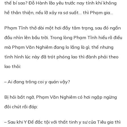
thế bí sao? Đỗ Hành lão yêu trước nay tính khí không
hề thân thiện, nếu lỡ xảy ra sơ suất… thì Phạm gia…
Phạm Tĩnh thở dài một hơi đầy tâm trạng, sau đó ngẩn
đầu nhìn lên bầu trời. Trong lòng Phạm Tĩnh hiểu rõ điều
mà Phạm Văn Nghiêm đang lo lắng là gì, thế nhưng
tình hình lúc này đã trót phóng lao thì đành phải theo
lao thôi:
– Ai đang trông coi y quán vậy?
Bị hỏi bất ngờ, Phạm Văn Nghiêm có hơi ngập ngừng
đôi chút rồi đáp:
– Sau khi Y Đế đắc tội với thất tinh y sư của Tiêu gia thì