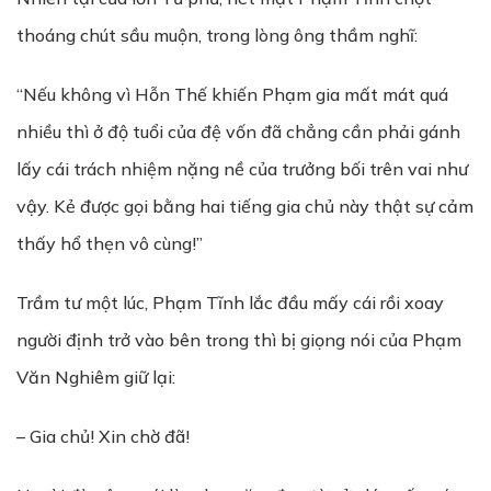
thoáng chút sầu muộn, trong lòng ông thầm nghĩ:
“Nếu không vì Hỗn Thế khiến Phạm gia mất mát quá
nhiều thì ở độ tuổi của đệ vốn đã chẳng cần phải gánh
lấy cái trách nhiệm nặng nề của trưởng bối trên vai như
vậy. Kẻ được gọi bằng hai tiếng gia chủ này thật sự cảm
thấy hổ thẹn vô cùng!”
Trầm tư một lúc, Phạm Tĩnh lắc đầu mấy cái rồi xoay
người định trở vào bên trong thì bị giọng nói của Phạm
Văn Nghiêm giữ lại:
– Gia chủ! Xin chờ đã!