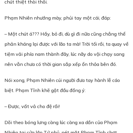
chút thiệt thòi thôi.
Phạm Nhiên nhướng mày, phủi tay một cái, đáp:
– Một chút á??? Hầy, bỏ đi, dù gì đi nữa cũng chẳng thể
phản kháng lại được với lão ta mà! Trời tối rồi, ta quay về
tiệm vải phía nam thành đây, lúc nãy do vội chạy sang
nên vẫn chưa có thời gian sắp xếp ổn thỏa bên đó.
Nói xong, Phạm Nhiên cúi người đưa tay hành lễ cáo
biệt. Phạm Tĩnh khẽ gật đầu đồng ý:
– Được, vất vả cho đệ rồi!
Dõi theo bóng lưng càng lúc càng xa dần của Phạm
Nhiên tại cửa lớn Tứ phủ, nét mặt Phạm Tĩnh chợt