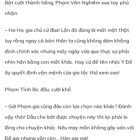
Bật cười thành tiếng, Phạm Văn Nghiêm xua tay phủ
nhận:
– Ha Ha, gia chủ cứ đùa! Lần đó đúng là mất mặt thật,
tuy rằng ngay cả bản thân ta cũng không dám khẳng
định chính xác nhưng mấy ngày vừa qua thực sự phải
nhìn hắn bằng con mắt khác. Hay cứ để tên nhóc Y Đế
ấy quyết định vận mệnh của gia tộc thử xem sao!
Phạm Tĩnh lắc đầu, cười khổ:
– Giờ Phạm gia cũng đâu còn lựa chọn nào khác? Đành
vậy thôi! Dẫu cho bớt được chuyện này thì lại phải lo
lắng cho chuyện khác. Nếu may mắn không gây oán với
Đỗ gia nhưng vẫn còn… Hàn gia mà!