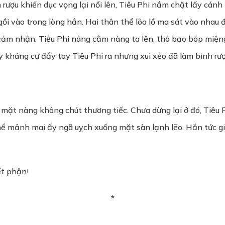
rượu khiến dục vọng lại nổi lên, Tiêu Phi nắm chặt lấy cán
i vào trong lòng hắn. Hai thân thể lõa lồ ma sát vào nhau 
cảm nhận. Tiêu Phi nâng cằm nàng ta lên, thô bạo bóp miệng
y kháng cự đẩy tay Tiêu Phi ra nhưng xui xẻo đã làm bình rượ
 mặt nàng không chút thương tiếc. Chưa dừng lại ở đó, Tiêu
thể mảnh mai ấy ngã uỵch xuống mặt sàn lạnh lẽo. Hắn tức g
ết phận!
*