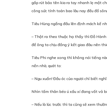
gấp rút bảo tên kia ra tay nhanh lẹ một c
công sức tính toán bao lâu nay đều đổ sôn
Tiêu Hùng ngẩng đầu lên định mách kế nhưn
– Thật ra theo thuộc hạ thấy thì Đỗ Hành l
để ông ta chịu đồng ý kết giao đâu nên th
Tiêu Phi nghe xong thì không nói tiếng nà
nền nhà, quát to:
– Ngu xuẩn! Đầu óc của ngươi chỉ biết nghĩ
Nhìn tấm thân béo ú xấu xí đang vất vả b
– Nếu là lúc trước thì ta cũng sẽ xem thư