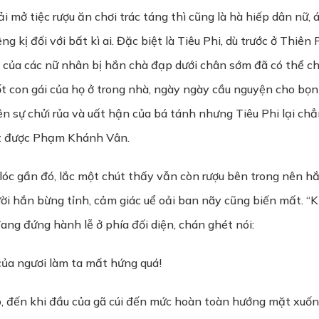
i mở tiệc rượu ăn chơi trác táng thì cũng là hà hiếp dân nữ,
ng kị đối với bất kì ai. Đặc biệt là Tiêu Phi, dù trước ở Thi
 của các nữ nhân bị hắn chà đạp dưới chân sớm đã có thể chả
ốt con gái của họ ở trong nhà, ngày ngày cầu nguyện cho bọn
ên sự chửi rủa và uất hận của bá tánh nhưng Tiêu Phi lại c
ạt được Phạm Khánh Vân.
n lóc gần đó, lắc một chút thấy vẫn còn rượu bên trong nên 
ời hắn bừng tỉnh, cảm giác uể oải ban nãy cũng biến mất. “K
đang đứng hành lễ ở phía đối diện, chán ghét nói:
 của ngươi làm ta mất hứng quá!
o, đến khi đầu của gã cúi đến mức hoàn toàn hướng mặt xuốn