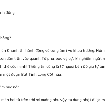
inh đồng.
 không?
 Diên Khánh thì hành động vô cùng ầm ĩ và khoa trương. Hơn
 còn dàn trận vây quanh Tứ phủ, bảo vệ cực kì nghiêm ngặt n
h thế của mình! Thông tin cũng là từ người bên Đỗ gia tự tu
hêm một đoạn Bát Tinh Long Cốt nữa.
ậm hực nói:
 món hời từ trên trời rơi xuống như vậy, tự dưng nhặt được m