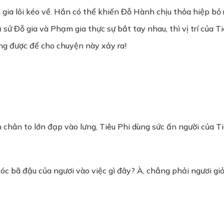
m gia lôi kéo về. Hắn có thể khiến Đỗ Hành chịu thỏa hiệp bỏ r
sử Đỗ gia và Phạm gia thực sự bắt tay nhau, thì vị trí của 
ng được để cho chuyện này xảy ra!
…
n chân to lớn đạp vào lưng, Tiêu Phi dùng sức ấn người của 
 óc bã đậu của ngươi vào việc gì đây? À, chẳng phải ngươi gi