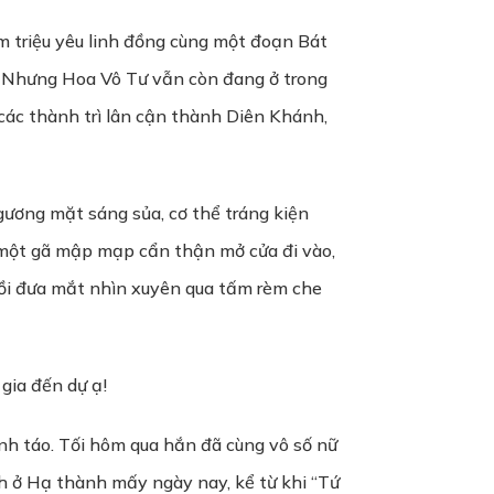
m triệu yêu linh đồng cùng một đoạn Bát
. Nhưng Hoa Vô Tư vẫn còn đang ở trong
 các thành trì lân cận thành Diên Khánh,
 gương mặt sáng sủa, cơ thể tráng kiện
 một gã mập mạp cẩn thận mở cửa đi vào,
rồi đưa mắt nhìn xuyên qua tấm rèm che
 gia đến dự ạ!
tỉnh táo. Tối hôm qua hắn đã cùng vô số nữ
h ở Hạ thành mấy ngày nay, kể từ khi “Tứ