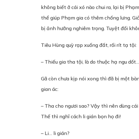
không biết ở cái xó nào chui ra, lại bị Phạ
thể giúp Phạm gia có thêm chống lưng. Giả 
bị ảnh hưởng nghiêm trọng. Tuyệt đối khô
Tiêu Hùng quỳ rạp xuống đất, rối rít tạ tội:
– Thiếu gia tha tội, là do thuộc hạ ngu dốt
Gã còn chưa kịp nói xong thì đã bị một bà
gian ác:
– Tha cho ngươi sao? Vậy thì nên dùng cái
Thế thì nghĩ cách li gián bọn họ đi!
– Li… li gián?