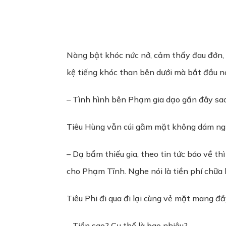
Nàng bật khóc nức nở, cảm thấy đau đớn, t
kệ tiếng khóc than bên dưới mà bắt đầu n
– Tình hình bên Phạm gia dạo gần đây sao
Tiêu Hùng vẫn cúi gằm mặt không dám ngướ
– Dạ bẩm thiếu gia, theo tin tức báo về t
cho Phạm Tĩnh. Nghe nói là tiền phí chữa
Tiêu Phi đi qua đi lại cùng vẻ mặt mang đầ
– Tiền sao? Cụ thể là bao nhiêu?