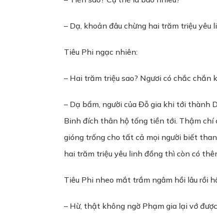
– Dạ, khoản đâu chừng hai trăm triệu yêu l
Tiêu Phi ngạc nhiên:
– Hai trăm triệu sao? Ngươi có chắc chắn
– Dạ bẩm, người của Đỗ gia khi tới thành
Binh đích thân hộ tống tiền tới. Thậm chí
gióng trống cho tất cả mọi người biết than
hai trăm triệu yêu linh đồng thì còn có t
Tiêu Phi nheo mắt trầm ngâm hồi lâu rồi h
– Hừ, thật không ngờ Phạm gia lại vớ được