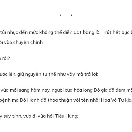
* *
ủi nhục đến mức không thể diễn đạt bằng lời. Trút hết bực 
ói vào chuyện chính:
 rồi?
c lên, giữ nguyên tư thế như vậy mà trả lời:
hì vừa mới sáng hôm nay, người của hỏa long Đỗ gia đã đem mộ
 bệnh mà Đỗ Hành đã thỏa thuận với tên nhãi Hoa Vô Tư kia
y suy tính, vừa đi vừa hỏi Tiêu Hùng: