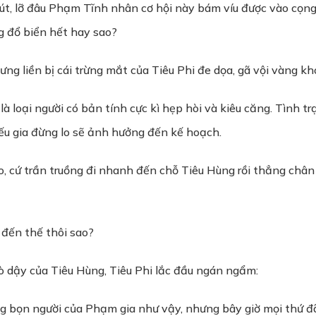
hút, lỡ đâu Phạm Tĩnh nhân cơ hội này bám víu được vào cọn
g đổ biển hết hay sao?
g liền bị cái trừng mắt của Tiêu Phi đe dọa, gã vội vàng kh
à loại người có bản tính cực kì hẹp hòi và kiêu căng. Tình t
iếu gia đừng lo sẽ ảnh hưởng đến kế hoạch.
o, cứ trần truồng đi nhanh đến chỗ Tiêu Hùng rồi thẳng chân
 đến thế thôi sao?
ò dậy của Tiêu Hùng, Tiêu Phi lắc đầu ngán ngẩm:
ờng bọn người của Phạm gia như vậy, nhưng bây giờ mọi thứ đ