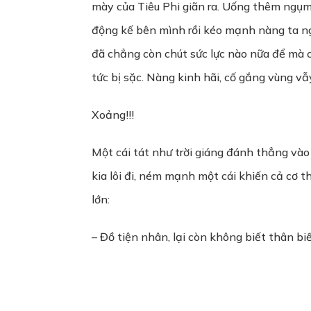
mày của Tiêu Phi giãn ra. Uống thêm ngụm 
động kế bên mình rồi kéo mạnh nàng ta ngồ
đã chẳng còn chút sức lực nào nữa để mà 
tức bị sặc. Nàng kinh hãi, cố gắng vùng vẫ
Xoảng!!!
Một cái tát như trời giáng đánh thẳng vào
kia lôi đi, ném mạnh một cái khiến cả cơ 
lớn:
– Đồ tiện nhân, lại còn không biết thân bi