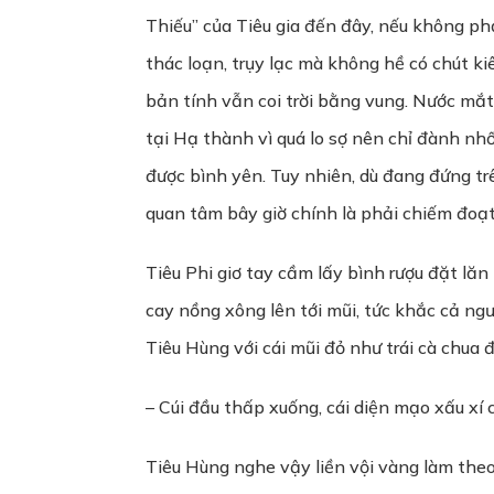
Thiếu” của Tiêu gia đến đây, nếu không phả
thác loạn, trụy lạc mà không hề có chút kiê
bản tính vẫn coi trời bằng vung. Nước mắt
tại Hạ thành vì quá lo sợ nên chỉ đành nh
được bình yên. Tuy nhiên, dù đang đứng tr
quan tâm bây giờ chính là phải chiếm đo
Tiêu Phi giơ tay cầm lấy bình rượu đặt lă
cay nồng xông lên tới mũi, tức khắc cả ngư
Tiêu Hùng với cái mũi đỏ như trái cà chua 
– Cúi đầu thấp xuống, cái diện mạo xấu xí
Tiêu Hùng nghe vậy liền vội vàng làm the