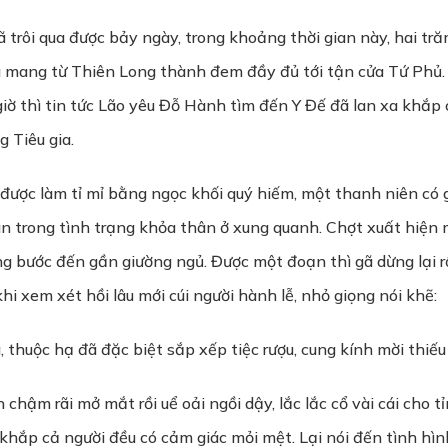
trôi qua được bảy ngày, trong khoảng thời gian này, hai tră
a mang từ Thiên Long thành đem đầy đủ tới tận cửa Tứ Phủ
 giờ thì tin tức Lão yêu Đỗ Hành tìm đến Y Đế đã lan xa khắp
 Tiêu gia.
n được làm tỉ mỉ bằng ngọc khối quý hiếm, một thanh niên có
n trong tình trạng khỏa thân ở xung quanh. Chợt xuất hiện
g bước đến gần giường ngủ. Được một đoạn thì gã dừng lại 
i xem xét hồi lâu mới cúi người hành lễ, nhỏ giọng nói khẽ:
a, thuộc hạ đã đặc biệt sắp xếp tiệc rượu, cung kính mời thiếu
 chậm rãi mở mắt rồi uể oải ngồi dậy, lắc lắc cổ vài cái cho 
hắp cả người đều có cảm giác mỏi mệt. Lại nói đến tình hìn