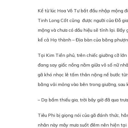
Kể từ lúc Hoa Vô Tư bắt đầu nhập mộng đã 
Tinh Long Cốt cũng được người của Đỗ gi
mộng và chưa có dấu hiệu sẽ tỉnh lại. Bấy
kể cả Hạ thành – Địa bàn của băng phượng
Tại Kim Tiền phủ, trên chiếc giường cỡ lớ
đang say giấc nồng nằm giữa vô số nữ nhâ
gã khó nhọc lê tấm thân nặng nề bước từn
bằng vải mỏng vào bên trong giường, sau kh
– Dạ bẩm thiếu gia, trời bây giờ đã qua trư
Tiêu Phi bị giọng nói của gã đánh thức, hắn
nhân này mây mưa suốt đêm nên hiện tại k