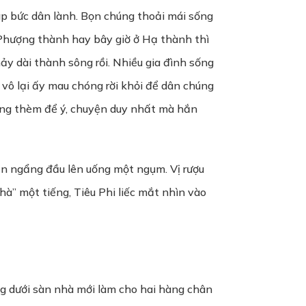
 áp bức dân lành. Bọn chúng thoải mái sống
ên Phượng thành hay bây giờ ở Hạ thành thì
y dài thành sông rồi. Nhiều gia đình sống
 vô lại ấy mau chóng rời khỏi để dân chúng
hẳng thèm để ý, chuyện duy nhất mà hắn
hắn ngẩng đầu lên uống một ngụm. Vị rượu
hà” một tiếng, Tiêu Phi liếc mắt nhìn vào
g dưới sàn nhà mới làm cho hai hàng chân