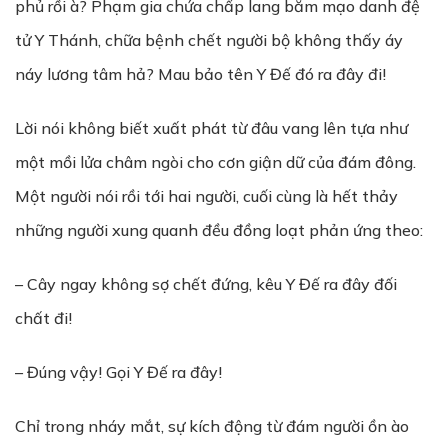
phủ rồi à? Phạm gia chứa chấp lang băm mạo danh đệ
tử Y Thánh, chữa bệnh chết người bộ không thấy áy
náy lương tâm hả? Mau bảo tên Y Đế đó ra đây đi!
Lời nói không biết xuất phát từ đâu vang lên tựa như
một mồi lửa châm ngòi cho cơn giận dữ của đám đông.
Một người nói rồi tới hai người, cuối cùng là hết thảy
những người xung quanh đều đồng loạt phản ứng theo:
– Cây ngay không sợ chết đứng, kêu Y Đế ra đây đối
chất đi!
– Đúng vậy! Gọi Y Đế ra đây!
Chỉ trong nháy mắt, sự kích động từ đám người ồn ào