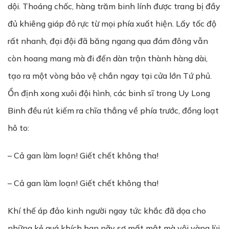
dội. Thoáng chốc, hàng trăm binh lính được trang bị đầy
đủ khiêng giáp đỏ rực từ mọi phía xuất hiện. Lấy tốc độ
rất nhanh, đại đội đã băng ngang qua đám đông vẫn
còn hoang mang mà đi đến dàn trận thành hàng dài,
tạo ra một vòng bảo vệ chắn ngay tại cửa lớn Tứ phủ.
Ổn định xong xuôi đội hình, các binh sĩ trong Uy Long
Binh đều rút kiếm ra chĩa thẳng về phía trước, đồng loạt
hô to:
– Cả gan làm loạn! Giết chết không tha!
– Cả gan làm loạn! Giết chết không tha!
Khí thế áp đảo kinh người ngay tức khắc đã dọa cho
những kẻ quá khích ban nãy sợ mất mật mà vội vàng lùi