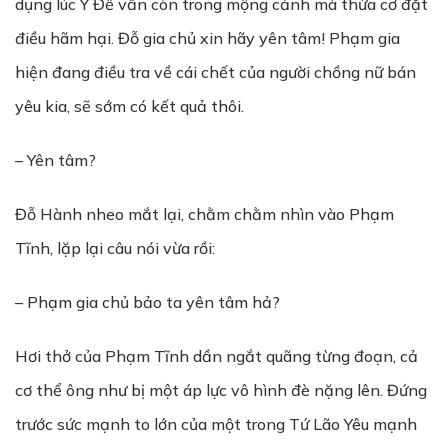
dụng lúc Y Đế vẫn còn trong mộng cảnh mà thừa cơ đặt
điều hãm hại. Đỗ gia chủ xin hãy yên tâm! Phạm gia
hiện đang điều tra về cái chết của người chồng nữ bán
yêu kia, sẽ sớm có kết quả thôi.
– Yên tâm?
Đỗ Hành nheo mắt lại, chằm chằm nhìn vào Phạm
Tĩnh, lặp lại câu nói vừa rồi:
– Phạm gia chủ bảo ta yên tâm hả?
Hơi thở của Phạm Tĩnh dần ngắt quãng từng đoạn, cả
cơ thể ông như bị một áp lực vô hình đè nặng lên. Đứng
trước sức mạnh to lớn của một trong Tứ Lão Yêu mạnh