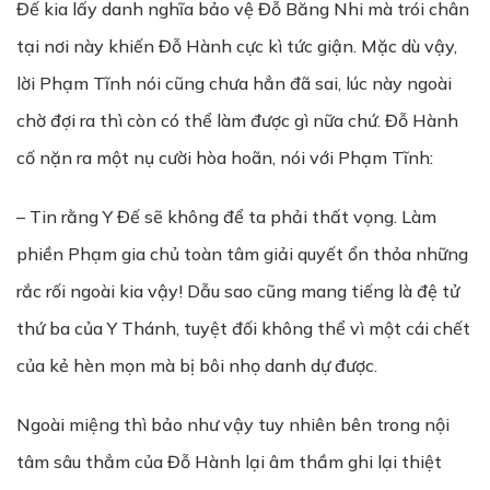
Đế kia lấy danh nghĩa bảo vệ Đỗ Băng Nhi mà trói chân
tại nơi này khiến Đỗ Hành cực kì tức giận. Mặc dù vậy,
lời Phạm Tĩnh nói cũng chưa hẳn đã sai, lúc này ngoài
chờ đợi ra thì còn có thể làm được gì nữa chứ. Đỗ Hành
cố nặn ra một nụ cười hòa hoãn, nói với Phạm Tĩnh:
– Tin rằng Y Đế sẽ không để ta phải thất vọng. Làm
phiền Phạm gia chủ toàn tâm giải quyết ổn thỏa những
rắc rối ngoài kia vậy! Dẫu sao cũng mang tiếng là đệ tử
thứ ba của Y Thánh, tuyệt đối không thể vì một cái chết
của kẻ hèn mọn mà bị bôi nhọ danh dự được.
Ngoài miệng thì bảo như vậy tuy nhiên bên trong nội
tâm sâu thẳm của Đỗ Hành lại âm thầm ghi lại thiệt