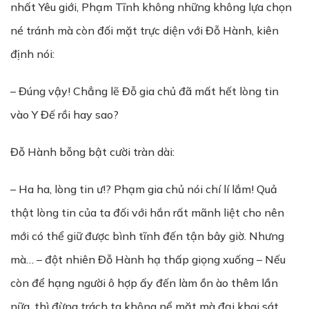
nhất Yêu giới, Phạm Tĩnh không những không lựa chọn
né tránh mà còn đối mặt trực diện với Đỗ Hành, kiên
định nói:
– Đúng vậy! Chẳng lẽ Đỗ gia chủ đã mất hết lòng tin
vào Y Đế rồi hay sao?
Đỗ Hành bỗng bật cười tràn dài:
– Ha ha, lòng tin ư!? Phạm gia chủ nói chí lí lắm! Quả
thật lòng tin của ta đối với hắn rất mãnh liệt cho nên
mới có thể giữ được bình tĩnh đến tận bây giờ. Nhưng
mà… – đột nhiên Đỗ Hành hạ thấp giọng xuống – Nếu
còn để hạng người ô hợp ấy đến làm ồn ào thêm lần
nữa, thì đừng trách ta không nể mặt mà đại khai sát