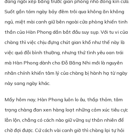
đang ngồi xếp bằng trước gian phòng nhỏ đóng kín cửa.
Suốt gần tám ngày bảy đêm trôi qua không ăn không
ngủ, miệt mài canh giữ bên ngoài cửa phòng khiến tinh
thần của Hàn Phong dần bắt đầu suy sụp. Với tu vi của
chàng thì việc chịu đựng chút gian khổ như thế này là
việc quá đỗi bình thường, nhưng thứ tình yêu oan trái
mà Hàn Phong dành cho Đỗ Băng Nhi mới là nguyên
nhân chính khiến tâm lý của chàng bị hành hạ từ ngày
này sang ngày khác.
Mấy hôm nay, Hàn Phong luôn lo âu, thấp thỏm, tâm
trạng chàng đan xen hàng loạt những cảm xúc tiêu cực
lẫn lộn, chẳng có cách nào giữ vững sự thản nhiên để
chờ đợi được. Cứ cách vài canh giờ thì chàng lại tự hỏi