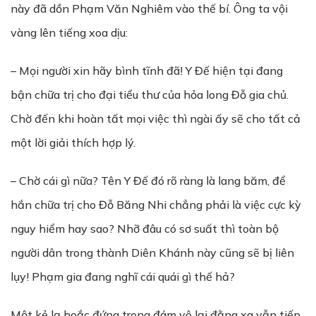
này đã dồn Phạm Văn Nghiêm vào thế bí. Ông ta vội
vàng lên tiếng xoa dịu:
– Mọi người xin hãy bình tĩnh đã! Y Đế hiện tại đang
bận chữa trị cho đại tiểu thư của hỏa long Đỗ gia chủ.
Chờ đến khi hoàn tất mọi việc thì ngài ấy sẽ cho tất cả
một lời giải thích hợp lý.
– Chờ cái gì nữa? Tên Y Đế đó rõ ràng là lang băm, để
hắn chữa trị cho Đỗ Băng Nhi chẳng phải là việc cực kỳ
nguy hiểm hay sao? Nhỡ đâu có sơ suất thì toàn bộ
người dân trong thành Diên Khánh này cũng sẽ bị liên
lụy! Phạm gia đang nghĩ cái quái gì thế hả?
Một kẻ lạ hoắc đứng trong đám vô lại đằng xa vẫn tiếp