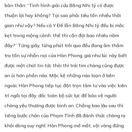
bản thân: “Tình hình giải cứu Băng Nhi tỷ có được
thuận lợi hay không? Tại sao phải tiêu tốn nhiều thời
gian như vậy? Nếu cả Y Đế lẫn Băng Nhi tỷ đều bị mắc
kẹt trong mộng cảnh, thế thì cần đợi bao nhiêu năm
đây?” Từng giây, từng phút trôi qua đều đang âm thầm
tra tấn sự nhẫn nại của Hàn Phong, giá như lúc này biết
được một chút tin tức thôi thì trái tim chàng cũng được
an ủi hơn phần nào. Mặc kệ những náo loạn ở bên
ngoài, Hàn Phong tiếp tục đặt trọn tâm tư vào việc kiên
trì ngồi tại đây, dốc toàn bộ sức lực để bảo vệ người
chàng yêu thương được bình an. Chẳng bao lâu sau thì
tiếng bước chân của Phạm Tĩnh đã đánh thức chàng ra
khỏi dòng suy nghĩ, Hàn Phong mở mắt, vội vàng đứng