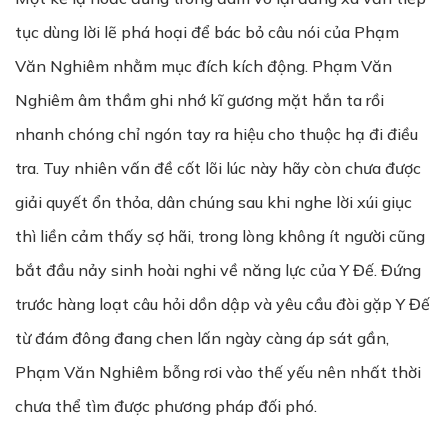
tục dùng lời lẽ phá hoại để bác bỏ câu nói của Phạm
Văn Nghiêm nhằm mục đích kích động. Phạm Văn
Nghiêm âm thầm ghi nhớ kĩ gương mặt hắn ta rồi
nhanh chóng chỉ ngón tay ra hiệu cho thuộc hạ đi điều
tra. Tuy nhiên vấn đề cốt lõi lúc này hãy còn chưa được
giải quyết ổn thỏa, dân chúng sau khi nghe lời xúi giục
thì liền cảm thấy sợ hãi, trong lòng không ít người cũng
bắt đầu nảy sinh hoài nghi về năng lực của Y Đế. Đứng
trước hàng loạt câu hỏi dồn dập và yêu cầu đòi gặp Y Đế
từ đám đông đang chen lấn ngày càng áp sát gần,
Phạm Văn Nghiêm bỗng rơi vào thế yếu nên nhất thời
chưa thể tìm được phương pháp đối phó.