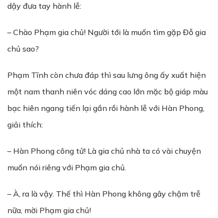
dậy đưa tay hành lễ:
– Chào Phạm gia chủ! Người tới là muốn tìm gặp Đỗ gia
chủ sao?
Phạm Tĩnh còn chưa đáp thì sau lưng ông ấy xuất hiện
một nam thanh niên vóc dáng cao lớn mặc bộ giáp màu
bạc hiên ngang tiến lại gần rồi hành lễ với Hàn Phong,
giải thích:
– Hàn Phong công tử! Là gia chủ nhà ta có vài chuyện
muốn nói riêng với Phạm gia chủ.
– À, ra là vậy. Thế thì Hàn Phong không gây chậm trễ
nữa, mời Phạm gia chủ!