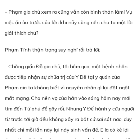
– Phạm gia chủ xem ra cũng vẫn còn bình thản lắm! Vụ
việc ồn ào trước của lớn khi nãy cũng nên cho ta một lời
giải thích chứ?
Phạm Tĩnh thận trọng suy nghĩ rồi trả lời:
– Chằng giấu Đỗ gia chủ, tối hôm qua, một bệnh nhân
được tiếp nhận sự chữa trị của Y Đế tại y quán của
Phạm gia ta không biết vì nguyên nhân gì lại đột ngột
mất mạng. Cho nên vợ của hắn vào sáng hôm nay mới
tìm đến Tứ phủ để gây rối. Nhưng Y Đế hành y cứu người
từ trước tới giờ đều không xảy ra bất cứ sai sót nào, duy
nhất chỉ mỗi lần này lại nảy sinh vấn đề. E là có kẻ lợi