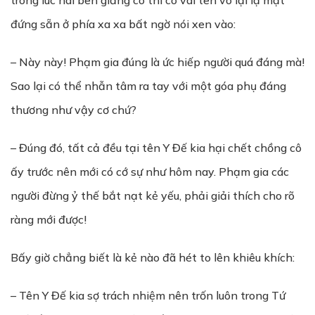
trong lúc hai bên giằng co thì có vài tên vô lại lạ mặt
đứng sẵn ở phía xa xa bất ngờ nói xen vào:
– Này này! Phạm gia đúng là ức hiếp người quá đáng mà!
Sao lại có thể nhẫn tâm ra tay với một góa phụ đáng
thương như vậy cơ chứ?
– Đúng đó, tất cả đều tại tên Y Đế kia hại chết chồng cô
ấy trước nên mới có cớ sự như hôm nay. Phạm gia các
người đừng ỷ thế bắt nạt kẻ yếu, phải giải thích cho rõ
ràng mới được!
Bấy giờ chẳng biết là kẻ nào đã hét to lên khiêu khích:
– Tên Y Đế kia sợ trách nhiệm nên trốn luôn trong Tứ