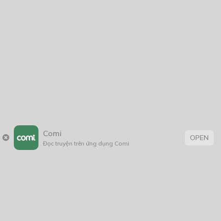
Chú dê này sẽ biến mất trong 50 ngày
21/09/2022
Trên đời có một thứ vô giá là yêu thương
23/06/2020
Comi
OPEN
Hell Mode – Triệu Hồi Sư Khởi Nguyên
Đọc truyện trên ứng dụng Comi
08/04/2026
Thẻ: