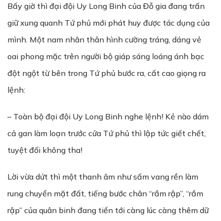
Bấy giờ thì đại đội Uy Long Binh của Đỗ gia đang trấn
giữ xung quanh Tứ phủ mới phát huy được tác dụng của
mình. Một nam nhân thân hình cường tráng, dáng vẻ
oai phong mặc trên người bộ giáp sáng loáng ánh bạc
đột ngột từ bên trong Tứ phủ bước ra, cất cao giọng ra
lệnh:
– Toàn bộ đại đội Uy Long Binh nghe lệnh! Kẻ nào dám
cả gan làm loạn trước cửa Tứ phủ thì lập tức giết chết,
tuyệt đối không tha!
Lời vừa dứt thì một thanh âm như sấm vang rền làm
rung chuyển mặt đất, tiếng bước chân “rầm rập”, “rầm
rập” của quân binh đang tiến tới càng lúc càng thêm dữ