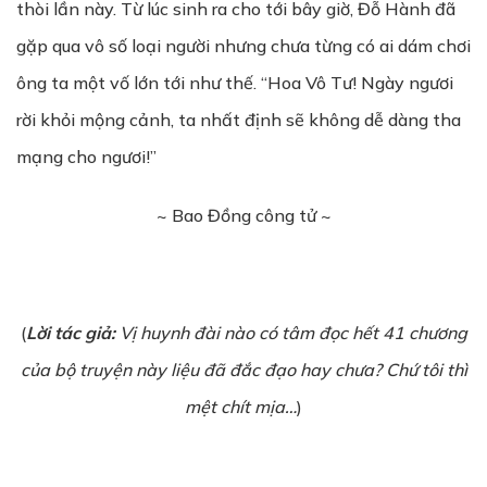
thòi lần này. Từ lúc sinh ra cho tới bây giờ, Đỗ Hành đã
gặp qua vô số loại người nhưng chưa từng có ai dám chơi
ông ta một vố lớn tới như thế. “Hoa Vô Tư! Ngày ngươi
rời khỏi mộng cảnh, ta nhất định sẽ không dễ dàng tha
mạng cho ngươi!”
~ Bao Đồng công tử ~
(
Lời tác giả:
Vị huynh đài nào có tâm đọc hết 41 chương
của bộ truyện này liệu đã đắc đạo hay chưa? Chứ tôi thì
mệt chít mịa…
)