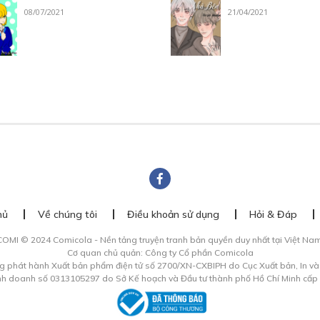
08/07/2021
21/04/2021
hủ
Về chúng tôi
Điều khoản sử dụng
Hỏi & Đáp
COMI © 2024 Comicola - Nền tảng truyện tranh bản quyền duy nhất tại Việt Nam
Cơ quan chủ quản: Công ty Cổ phần Comicola
g phát hành Xuất bản phẩm điện tử số 2700/XN-CXBIPH do Cục Xuất bản, In v
inh doanh số 0313105297 do Sở Kế hoạch và Đầu tư thành phố Hồ Chí Minh cấp