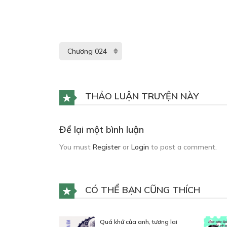
THẢO LUẬN TRUYỆN NÀY
Để lại một bình luận
You must
Register
or
Login
to post a comment.
CÓ THỂ BẠN CŨNG THÍCH
Quá khứ của anh, tương lai