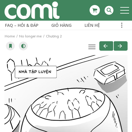
FAQ – HỎI & ĐÁP
GIỎ HÀNG
LIÊN HỆ
Home
No longer me
Chương 2