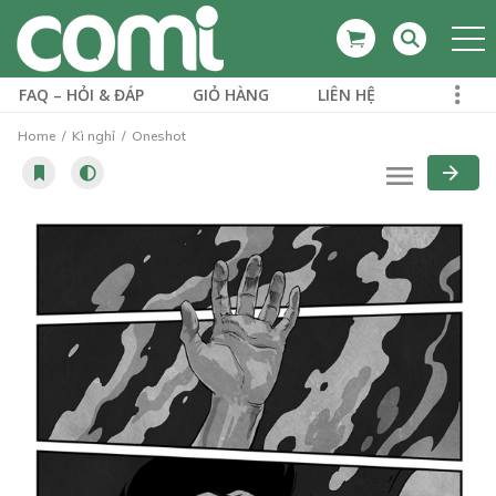
FAQ – HỎI & ĐÁP
GIỎ HÀNG
LIÊN HỆ
Home
Kì nghỉ
Oneshot