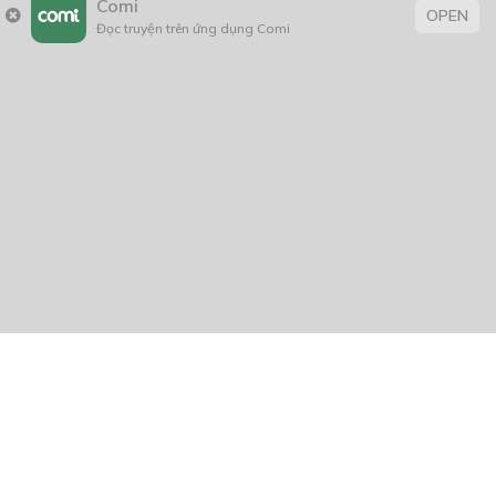
Comi
OPEN
Đọc truyện trên ứng dụng Comi