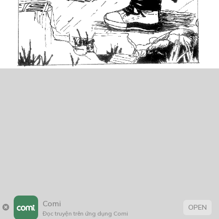
Comi
OPEN
Đọc truyện trên ứng dụng Comi