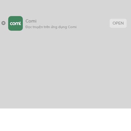
Comi
OPEN
Đọc truyện trên ứng dụng Comi