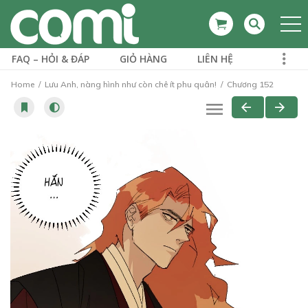
FAQ – HỎI & ĐÁP
GIỎ HÀNG
LIÊN HỆ
Home
Lưu Anh, nàng hình như còn chê ít phu quân!
Chương 152