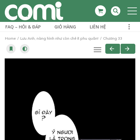
FAQ – HỎI & ĐÁP
GIỎ HÀNG
LIÊN HỆ
Home
Lưu Anh, nàng hình như còn chê ít phu quân!
Chương 33