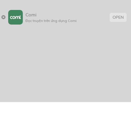
Comi
OPEN
Đọc truyện trên ứng dụng Comi