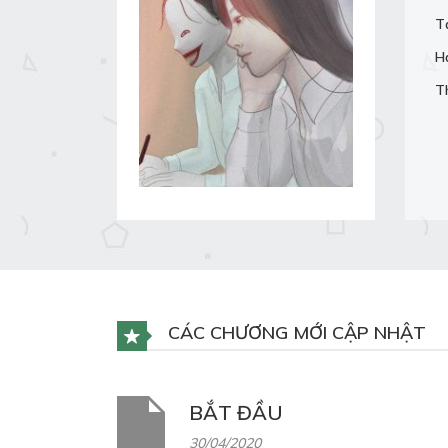
T
H
T
CÁC CHƯƠNG MỚI CẬP NHẬT
BẮT ĐẦU
30/04/2020