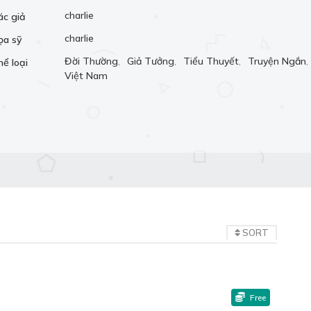
charlie
ác giả
charlie
ọa sỹ
Đời Thường
,
Giả Tưởng
,
Tiểu Thuyết
,
Truyện Ngắn
,
hể loại
Việt Nam
SORT
Free