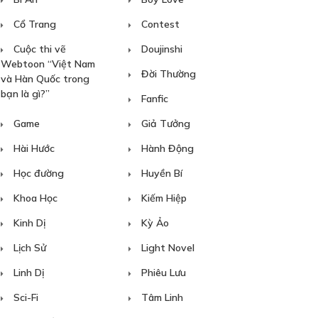
Cổ Trang
Contest
Cuộc thi vẽ
Doujinshi
Webtoon “Việt Nam
Đời Thường
và Hàn Quốc trong
bạn là gì?”
Fanfic
Game
Giả Tưởng
Hài Hước
Hành Động
Học đường
Huyền Bí
Khoa Học
Kiếm Hiệp
Kinh Dị
Kỳ Ảo
Lịch Sử
Light Novel
Linh Dị
Phiêu Lưu
Sci-Fi
Tâm Linh