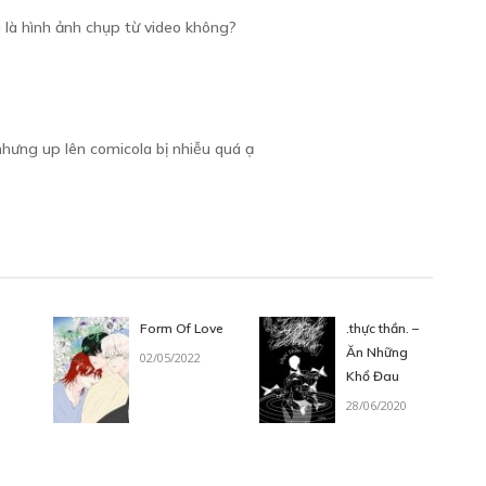
i là hình ảnh chụp từ video không?
nhưng up lên comicola bị nhiễu quá ạ
Form Of Love
.thực thần. –
Ăn Những
02/05/2022
Khổ Đau
28/06/2020