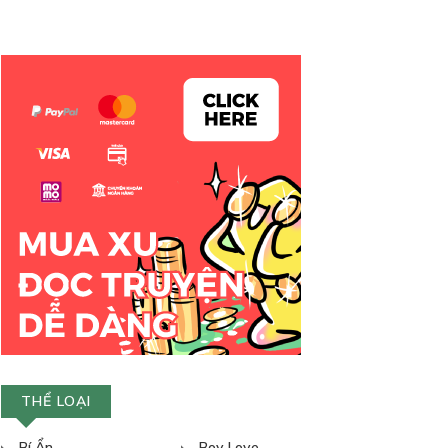
THỂ LOẠI
Bí Ẩn
Boy Love