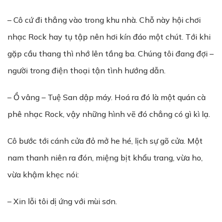
– Cô cứ đi thẳng vào trong khu nhà. Chỗ này hội chơi
nhạc Rock hay tụ tập nên hơi kín đáo một chút. Tới khi
gặp cầu thang thì nhớ lên tầng ba. Chúng tôi đang đợi –
người trong điện thoại tận tình hướng dẫn.
– Ồ vâng – Tuệ San dập máy. Hoá ra đó là một quán cà
phê nhạc Rock, vậy những hình vẽ đó chẳng có gì kì lạ.
Cô bước tới cánh cửa đỏ mở he hé, lịch sự gõ cửa. Một
nam thanh niên ra đón, miệng bịt khẩu trang, vừa ho,
vừa khậm khẹc nói:
– Xin lỗi tôi dị ứng với mùi sơn.