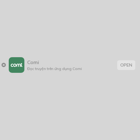
Thẻ:
bí ẩn
,
giật gân
,
Kẻ tâm thần
,
kinh dị
,
tâm lý
,
thriller
,
tình cảm
Comi
OPEN
Đọc truyện trên ứng dụng Comi
Trang chủ
Về chúng tôi
Điều khoản sử dụng
Hỏi & Đáp
Liên hệ
COMI © 2024 Comicola - Nền tảng truyện tranh bản quyền duy nhất tại
Việt Nam.
Cơ quan chủ quản: Công ty Cổ phần Comicola
Giấy xác nhận Đăng ký hoạt động phát hành Xuất bản phẩm điện tử số
2700/XN-CXBIPH do Cục Xuất bản, In và Phát hành cấp ngày 01/06/2022
Giấy Đăng kí kinh doanh số 0313105297 do Sở Kế hoạch và Đầu tư thành
phố Hồ Chí Minh cấp ngày 21/1/2015