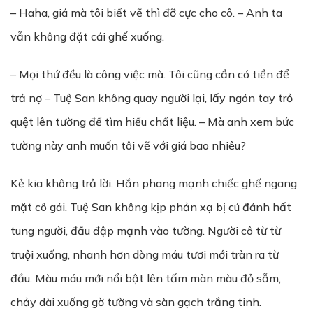
– Haha, giá mà tôi biết vẽ thì đỡ cực cho cô. – Anh ta
vẫn không đặt cái ghế xuống.
– Mọi thứ đều là công việc mà. Tôi cũng cần có tiền để
trả nợ – Tuệ San không quay người lại, lấy ngón tay trỏ
quệt lên tường để tìm hiểu chất liệu. – Mà anh xem bức
tường này anh muốn tôi vẽ với giá bao nhiêu?
Kẻ kia không trả lời. Hắn phang mạnh chiếc ghế ngang
mặt cô gái. Tuệ San không kịp phản xạ bị cú đánh hất
tung người, đầu đập mạnh vào tường. Người cô từ từ
truội xuống, nhanh hơn dòng máu tươi mới tràn ra từ
đầu. Màu máu mới nổi bật lên tấm màn màu đỏ sẫm,
chảy dài xuống gờ tường và sàn gạch trắng tinh.