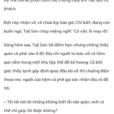
Ấy thế mà do phận hẩm hiu, chẳng mấy khi Tuệ San có
khách.
Đợt này nhận vẽ, cô chưa kịp báo giá. Chỉ biết, đang cơn
buồn ngủ, Tuệ San chẹp miệng nghĩ: “Có việc là may rồi”.
Sáng hôm sau, Tuệ San tới điểm hẹn nhưng chẳng thấy
quán cà phê nào ở đó. Địa chỉ người ta báo với cô hôm
qua nằm trong một khu tập thể đã bỏ hoang. Cô bất
giác thấy lạnh gáy định quay đầu bỏ về thì chuông điện
thoại reo, người của tiệm cà phê gọi xác nhận liệu cô đã
tới.
– Tôi tới nơi rồi những không biết lối vào quán, anh có
thể chỉ giúp tôi được không?