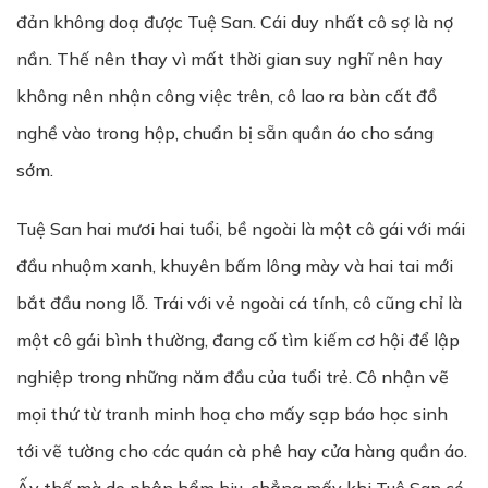
đản không doạ được Tuệ San. Cái duy nhất cô sợ là nợ
nần. Thế nên thay vì mất thời gian suy nghĩ nên hay
không nên nhận công việc trên, cô lao ra bàn cất đồ
nghề vào trong hộp, chuẩn bị sẵn quần áo cho sáng
sớm.
Tuệ San hai mươi hai tuổi, bề ngoài là một cô gái với mái
đầu nhuộm xanh, khuyên bấm lông mày và hai tai mới
bắt đầu nong lỗ. Trái với vẻ ngoài cá tính, cô cũng chỉ là
một cô gái bình thường, đang cố tìm kiếm cơ hội để lập
nghiệp trong những năm đầu của tuổi trẻ. Cô nhận vẽ
mọi thứ từ tranh minh hoạ cho mấy sạp báo học sinh
tới vẽ tường cho các quán cà phê hay cửa hàng quần áo.