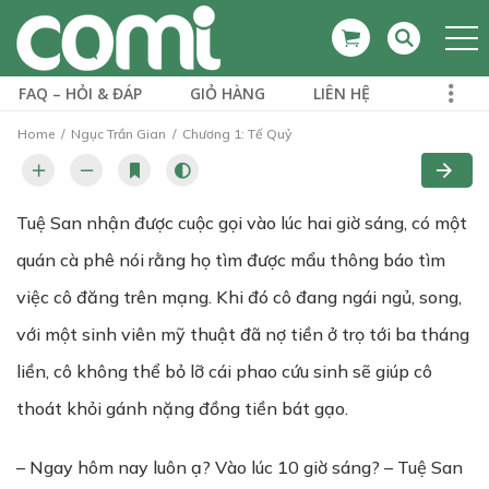
FAQ – HỎI & ĐÁP
GIỎ HÀNG
LIÊN HỆ
Home
Ngục Trần Gian
Chương 1: Tế Quỷ
Tuệ San nhận được cuộc gọi vào lúc hai giờ sáng, có một
quán cà phê nói rằng họ tìm được mẩu thông báo tìm
việc cô đăng trên mạng. Khi đó cô đang ngái ngủ, song,
với một sinh viên mỹ thuật đã nợ tiền ở trọ tới ba tháng
liền, cô không thể bỏ lỡ cái phao cứu sinh sẽ giúp cô
thoát khỏi gánh nặng đồng tiền bát gạo.
– Ngay hôm nay luôn ạ? Vào lúc 10 giờ sáng? – Tuệ San