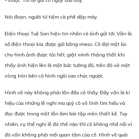
– Được. Tôi sẽ gửi cô ngay sau đây.
Nói đoạn, người từ tiệm cà phê dập máy.
Điện thoại Tuệ San hiện tin nhắn có ảnh gửi tới. Vẫn là
số điện thoại kia, được gửi bằng imess. Cô đợi một lúc
cho hình ảnh được tải hết, giật mình thảng thốt khi
thấy ảnh hiện lên là một bức tường đỏ, trên đó vẽ một
vòng tròn bên có hình ngôi sao chúc ngược.
Hình vẽ này không phải lần đầu cô thấy. Đây vốn là kí
hiệu của những lễ nghi ma quỷ cô vô tình tìm hiểu và
đọc được trong một lần làm bài tập môn thiết kế. Tuy
nhiên, cụ thể nghi lễ đó thế nào thì cô không nhớ nổi vì
đó vốn không phải mối quan tâm của cô. Hình vẽ quái