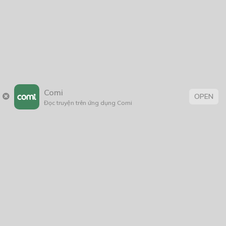
21/09/2018
Comi
OPEN
Đọc truyện trên ứng dụng Comi
Trang chủ
Về chúng tôi
Điều khoản sử dụng
Hỏi & Đáp
Liên hệ
COMI © 2024 Comicola - Nền tảng truyện tranh bản quyền duy nhất tại
Việt Nam.
Cơ quan chủ quản: Công ty Cổ phần Comicola
Giấy xác nhận Đăng ký hoạt động phát hành Xuất bản phẩm điện tử số
2700/XN-CXBIPH do Cục Xuất bản, In và Phát hành cấp ngày 01/06/2022
Giấy Đăng kí kinh doanh số 0313105297 do Sở Kế hoạch và Đầu tư thành