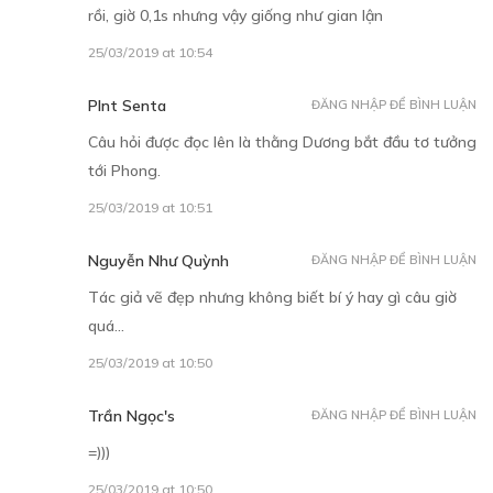
rồi, giờ 0,1s nhưng vậy giống như gian lận
25/03/2019 at 10:54
Plnt Senta
ĐĂNG NHẬP ĐỂ BÌNH LUẬN
Câu hỏi được đọc lên là thằng Dương bắt đầu tơ tưởng
tới Phong.
25/03/2019 at 10:51
Nguyễn Như Quỳnh
ĐĂNG NHẬP ĐỂ BÌNH LUẬN
Tác giả vẽ đẹp nhưng không biết bí ý hay gì câu giờ
quá…
25/03/2019 at 10:50
Trần Ngọc's
ĐĂNG NHẬP ĐỂ BÌNH LUẬN
=)))
25/03/2019 at 10:50