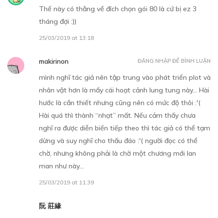
Thế này có thằng về đích chọn gói 80 là cứ bị ez 3
tháng đợi :))
25/03/2019 at 13:18
makirinon
ĐĂNG NHẬP ĐỂ BÌNH LUẬN
mình nghĩ tác giả nên tập trung vào phát triển plot và
nhân vật hơn là mấy cái hoạt cảnh lung tung này… Hài
hước là cần thiết nhưng cũng nên có mức độ thôi :'(
Hài quá thì thành “nhạt” mất. Nếu cảm thấy chưa
nghĩ ra được diễn biến tiếp theo thì tác giả có thể tạm
dừng và suy nghĩ cho thấu đáo :'( người đọc có thể
chờ, nhưng không phải là chờ một chương mới lan
man như này…
25/03/2019 at 11:39
阮 莊緣