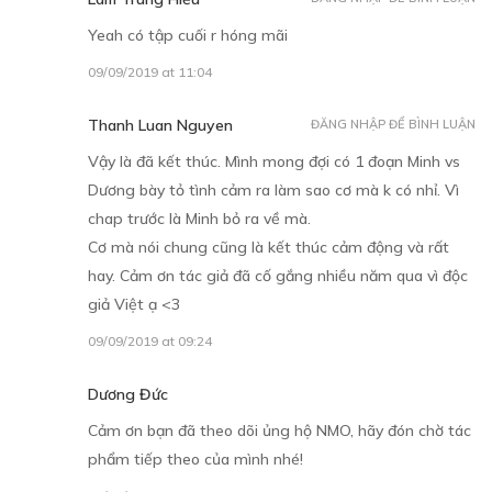
Yeah có tập cuối r hóng mãi
09/09/2019 at 11:04
Thanh Luan Nguyen
ĐĂNG NHẬP ĐỂ BÌNH LUẬN
Vậy là đã kết thúc. Mình mong đợi có 1 đoạn Minh vs
Dương bày tỏ tình cảm ra làm sao cơ mà k có nhỉ. Vì
chap trước là Minh bỏ ra về mà.
Cơ mà nói chung cũng là kết thúc cảm động và rất
hay. Cảm ơn tác giả đã cố gắng nhiều năm qua vì độc
giả Việt ạ <3
09/09/2019 at 09:24
Dương Đức
Cảm ơn bạn đã theo dõi ủng hộ NMO, hãy đón chờ tác
phẩm tiếp theo của mình nhé!