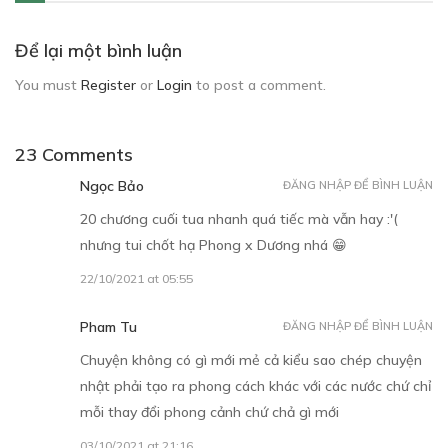
Để lại một bình luận
You must
Register
or
Login
to post a comment.
23 Comments
Ngọc Bảo
ĐĂNG NHẬP ĐỂ BÌNH LUẬN
20 chương cuối tua nhanh quá tiếc mà vẫn hay :'(
nhưng tui chốt hạ Phong x Dương nhá 😁
22/10/2021 at 05:55
Pham Tu
ĐĂNG NHẬP ĐỂ BÌNH LUẬN
Chuyện không có gì mới mẻ cả kiểu sao chép chuyện
nhật phải tạo ra phong cách khác với các nước chứ chỉ
mỗi thay đổi phong cảnh chứ chả gì mới
03/10/2021 at 21:16