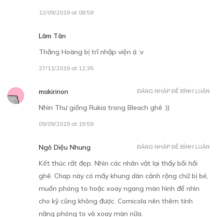
12/09/2019 at 08:59
Lâm Tân
Thằng Hoàng bị trĩ nhập viện á :v
27/11/2019 at 11:35
makirinon
ĐĂNG NHẬP ĐỂ BÌNH LUẬN
Nhìn Thư giống Rukia trong Bleach ghê :))
09/09/2019 at 19:59
Ngô Diệu Nhung
ĐĂNG NHẬP ĐỂ BÌNH LUẬN
Kết thúc rất đẹp. Nhìn các nhân vật lại thấy bồi hồi
ghê. Chap này có mấy khung dàn cảnh rộng chữ bị bé,
muốn phóng to hoặc xoay ngang màn hình để nhìn
cho kỹ cũng không được. Comicola nên thêm tính
năng phóng to và xoay màn nữa.