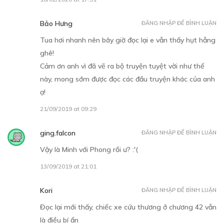
Bảo Hưng
ĐĂNG NHẬP ĐỂ BÌNH LUẬN
Tua hơi nhanh nên bây giờ đọc lại e vẫn thấy hụt hẫng
ghê!
Cảm ơn anh vì đã vẽ ra bộ truyện tuyệt vời như thế
này, mong sớm được đọc các đầu truyện khác của anh
ạ!
21/09/2019 at 09:29
ging.falcon
ĐĂNG NHẬP ĐỂ BÌNH LUẬN
Vậy là Minh với Phong rồi ư? :'(
13/09/2019 at 21:01
Kori
ĐĂNG NHẬP ĐỂ BÌNH LUẬN
Đọc lại mới thấy, chiếc xe cứu thương ở chương 42 vẫn
là điều bí ẩn