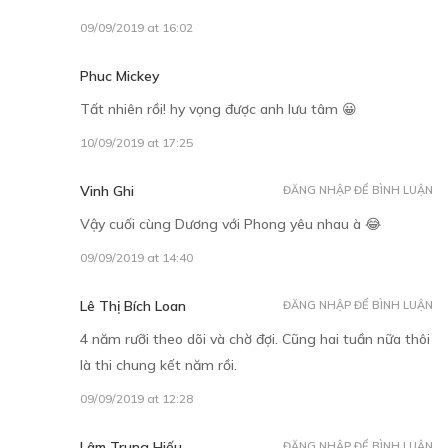
09/09/2019 at 16:02
Phuc Mickey
Tất nhiên rồi! hy vọng được anh lưu tâm 😀
10/09/2019 at 17:25
Vinh Ghi
ĐĂNG NHẬP ĐỂ BÌNH LUẬN
Vậy cuối cùng Dương với Phong yêu nhau à 😂
09/09/2019 at 14:40
Lê Thị Bích Loan
ĐĂNG NHẬP ĐỂ BÌNH LUẬN
4 năm rưỡi theo dõi và chờ đợi. Cũng hai tuần nữa thôi
là thi chung kết năm rồi.
09/09/2019 at 12:28
Lâm Trung Hiếu
ĐĂNG NHẬP ĐỂ BÌNH LUẬN