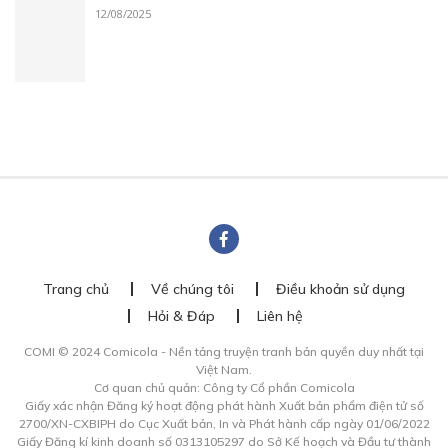
12/08/2025
Trang chủ
Về chúng tôi
Điều khoản sử dụng
Hỏi & Đáp
Liên hệ
COMI © 2024 Comicola - Nền tảng truyện tranh bản quyền duy nhất tại
Việt Nam.
Cơ quan chủ quản: Công ty Cổ phần Comicola
Giấy xác nhận Đăng ký hoạt động phát hành Xuất bản phẩm điện tử số
2700/XN-CXBIPH do Cục Xuất bản, In và Phát hành cấp ngày 01/06/2022
Giấy Đăng kí kinh doanh số 0313105297 do Sở Kế hoạch và Đầu tư thành