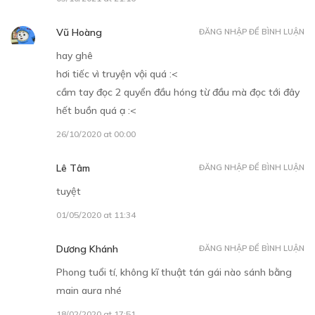
Vũ Hoàng
ĐĂNG NHẬP ĐỂ BÌNH LUẬN
hay ghê
hơi tiếc vì truyện vội quá :<
cầm tay đọc 2 quyển đầu hóng từ đầu mà đọc tới đây
hết buồn quá ạ :<
26/10/2020 at 00:00
Lê Tâm
ĐĂNG NHẬP ĐỂ BÌNH LUẬN
tuyệt
01/05/2020 at 11:34
Dương Khánh
ĐĂNG NHẬP ĐỂ BÌNH LUẬN
Phong tuổi tí, không kĩ thuật tán gái nào sánh bằng
main aura nhé
18/02/2020 at 17:51