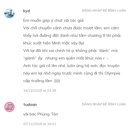
kyd
ĐĂNG NHẬP ĐỂ BÌNH LUẬN
Em muốn góp ý chút với tác giả:
Vài chỗ chuyển cảnh chưa được mượt lắm, em cảm
thấy hơi đường đột (hình như tầm chương 8 thì phải,
khúc xuất hiện Minh mặc váy ấy)
Với lại đôi khi sai chính tả ạ, không phải “dành” mà
“giành” ấy , nhưng em quên mất khúc nào r .-.
Anh tác giả cố lên nhé, luôn ủng hộ anh, đọc truyện
này em lại nhớ ngày trước mình cũng đi thi Olympia
cấp trường lắm :)))))
14/12/2018 at 23:18
tudoan
ĐĂNG NHẬP ĐỂ BÌNH LUẬN
vãi bác Phùng Tôn
07/11/2018 at 19:31