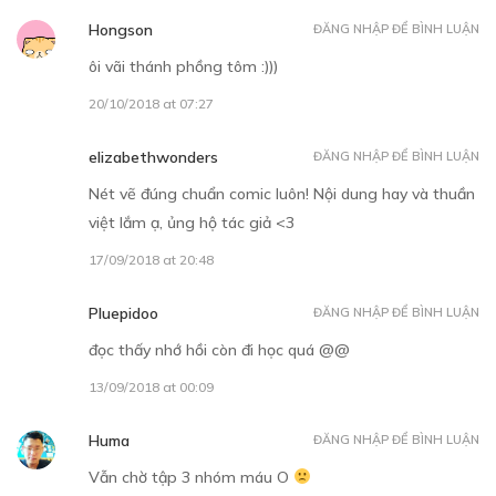
Hongson
ĐĂNG NHẬP ĐỂ BÌNH LUẬN
ôi vãi thánh phồng tôm :)))
20/10/2018 at 07:27
elizabethwonders
ĐĂNG NHẬP ĐỂ BÌNH LUẬN
Nét vẽ đúng chuẩn comic luôn! Nội dung hay và thuần
việt lắm ạ, ủng hộ tác giả <3
17/09/2018 at 20:48
Pluepidoo
ĐĂNG NHẬP ĐỂ BÌNH LUẬN
đọc thấy nhớ hồi còn đi học quá @@
13/09/2018 at 00:09
Huma
ĐĂNG NHẬP ĐỂ BÌNH LUẬN
Vẫn chờ tập 3 nhóm máu O