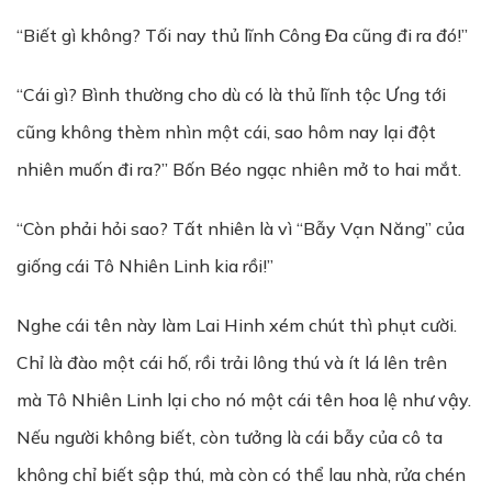
“Biết gì không? Tối nay thủ lĩnh Công Đa cũng đi ra đó!”
“Cái gì? Bình thường cho dù có là thủ lĩnh tộc Ưng tới
cũng không thèm nhìn một cái, sao hôm nay lại đột
nhiên muốn đi ra?” Bốn Béo ngạc nhiên mở to hai mắt.
“Còn phải hỏi sao? Tất nhiên là vì “Bẫy Vạn Năng” của
giống cái Tô Nhiên Linh kia rồi!”
Nghe cái tên này làm Lai Hinh xém chút thì phụt cười.
Chỉ là đào một cái hố, rồi trải lông thú và ít lá lên trên
mà Tô Nhiên Linh lại cho nó một cái tên hoa lệ như vậy.
Nếu người không biết, còn tưởng là cái bẫy của cô ta
không chỉ biết sập thú, mà còn có thể lau nhà, rửa chén