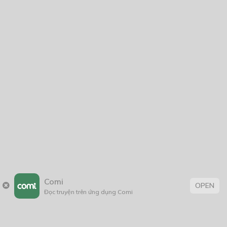
The vesta
11/10/2024
From A to Z
21/09/2022
Thạch Sanh
03/08/2021
Comi
OPEN
Đọc truyện trên ứng dụng Comi
Thẻ:
Hài Hước
,
Lãng Mạn
,
rồng
,
thiếu nữ
,
tình cảm
,
xuyên không