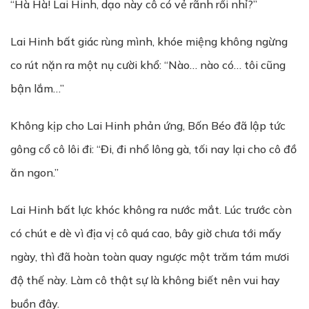
“Hà Hà! Lai Hinh, dạo này cô có vẻ rãnh rổi nhỉ?”
Lai Hinh bất giác rùng mình, khóe miệng không ngừng
co rút nặn ra một nụ cười khổ: “Nào… nào có… tôi cũng
bận lắm…”
Không kịp cho Lai Hinh phản ứng, Bốn Béo đã lập tức
gông cổ cô lôi đi: “Đi, đi nhổ lông gà, tối nay lại cho cô đồ
ăn ngon.”
Lai Hinh bất lực khóc không ra nước mắt. Lúc trước còn
có chút e dè vì địa vị cô quá cao, bây giờ chưa tới mấy
ngày, thì đã hoàn toàn quay ngược một trăm tám mươi
độ thế này. Làm cô thật sự là không biết nên vui hay
buồn đây.