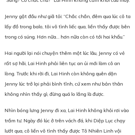
“Súng? Cô chắc chứ?” Lai Hinh không cấm khỏi cau mày.
Jenny gật đầu như giã tỏi: “Chắc chắn, đêm qua lúc cô ta
lấy đồ trong balo, tôi vô tình liếc qua, liền thấy được bên
trong có súng. Hơn nữa… hơn nữa còn có tới hai khẩu.”
Hai người lại nói chuyện thêm một lúc lâu, Jenny có vẻ
rất sợ hãi, Lai Hinh phải liên tục an ủi mới làm cô an
lòng. Trước khi rời đi, Lai Hinh còn không quên dặn
Jenny lúc trở lại phải bình tĩnh, cứ xem như bản thân
không nhìn thấy gì, đừng quá lo lắng là được.
Nhìn bóng lưng Jenny đi xa, Lai Hinh không khỏi rơi vào
trầm tư. Ngày đó lúc ở trên vách đá, khi Diệp Lục chạy
lướt qua, cô liền vô tình thấy được Tô Nhiên Linh vội