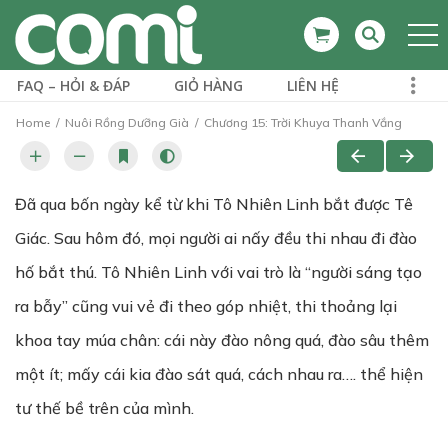
FAQ – HỎI & ĐÁP
GIỎ HÀNG
LIÊN HỆ
Home
Nuôi Rồng Dưỡng Già
Chương 15: Trời Khuya Thanh Vắng
Đã qua bốn ngày kể từ khi Tô Nhiên Linh bắt được Tê
Giác. Sau hôm đó, mọi người ai nấy đều thi nhau đi đào
hố bắt thú. Tô Nhiên Linh với vai trò là “người sáng tạo
ra bẫy” cũng vui vẻ đi theo góp nhiệt, thi thoảng lại
khoa tay múa chân: cái này đào nông quá, đào sâu thêm
một ít; mấy cái kia đào sát quá, cách nhau ra…. thể hiện
tư thế bề trên của mình.