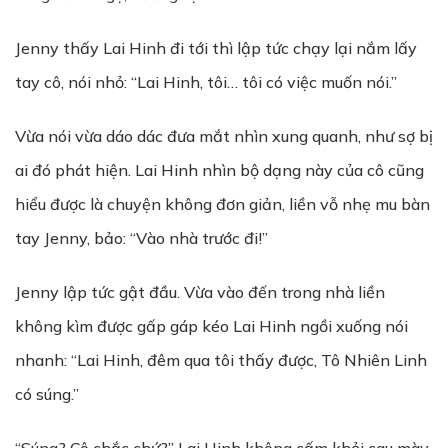
Jenny thấy Lai Hinh đi tới thì lập tức chạy lại nắm lấy
tay cô, nói nhỏ: “Lai Hinh, tôi… tôi có việc muốn nói.”
Vừa nói vừa dáo dác đưa mắt nhìn xung quanh, như sợ bị
ai đó phát hiện. Lai Hinh nhìn bộ dạng này của cô cũng
hiểu được là chuyện không đơn giản, liền vỗ nhẹ mu bàn
tay Jenny, bảo: “Vào nhà trước đi!”
Jenny lập tức gật đầu. Vừa vào đến trong nhà liền
không kìm được gấp gáp kéo Lai Hinh ngồi xuống nói
nhanh: “Lai Hinh, đêm qua tôi thấy được, Tô Nhiên Linh
có súng.”