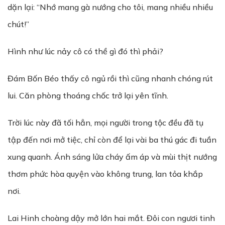
dặn lại: “Nhớ mang gà nướng cho tôi, mang nhiều nhiều
chút!”
Hình như lúc nảy cô có thề gì đó thì phải?
Đám Bốn Béo thấy cô ngủ rồi thì cũng nhanh chóng rút
lui. Căn phòng thoáng chốc trở lại yên tĩnh.
Trời lúc này đã tối hẳn, mọi người trong tộc đều đã tụ
tập đến nơi mở tiệc, chỉ còn để lại vài ba thú gác đi tuần
xung quanh. Ánh sáng lửa cháy ấm áp và mùi thịt nướng
thơm phức hòa quyện vào không trung, lan tỏa khắp
nơi.
Lai Hinh choàng dậy mở lớn hai mắt. Đôi con ngươi tinh