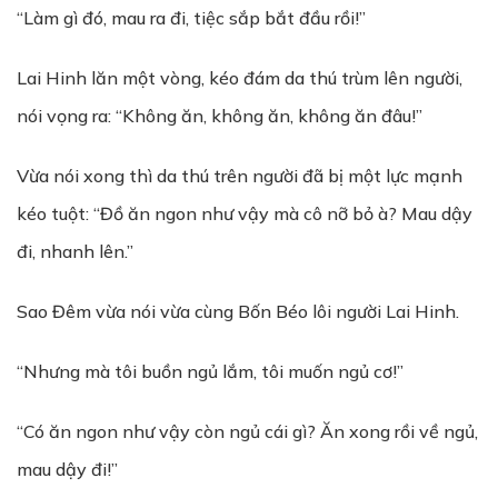
“Làm gì đó, mau ra đi, tiệc sắp bắt đầu rồi!”
Lai Hinh lăn một vòng, kéo đám da thú trùm lên người,
nói vọng ra: “Không ăn, không ăn, không ăn đâu!”
Vừa nói xong thì da thú trên người đã bị một lực mạnh
kéo tuột: “Đồ ăn ngon như vậy mà cô nỡ bỏ à? Mau dậy
đi, nhanh lên.”
Sao Đêm vừa nói vừa cùng Bốn Béo lôi người Lai Hinh.
“Nhưng mà tôi buồn ngủ lắm, tôi muốn ngủ cơ!”
“Có ăn ngon như vậy còn ngủ cái gì? Ăn xong rồi về ngủ,
mau dậy đi!”