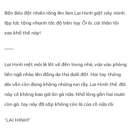
Bốn Béo đột nhiên rống lên làm Lai Hinh giật nảy mình,
lập tức tăng nhanh tốc độ trên tay. Ôi ôi, cái thân tôi
sao khổ thế này!
——
Lai Hinh mệt mỏi lê lết về đến trong nhà, vừa vào phòng
liền ngã nhào lên đống da thú dưới đất. Hai tay thỏng
dài vẫn còn đang không nhừng run rẩy. Lai Hinh thề, đời
này cô không bao giờ ăn gà nữa. Nhổ lông gần hai mươi
còn gà, tay này đã sắp không còn là của cô nữa rồi.
“LAI HINH!”