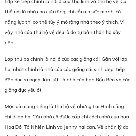
Lớp kế tiếp chính là nơi ở của thủ lĩnh và thú hộ vệ. Có
thể nói là nhà cao cửa rộng, chỉ cần có sức mạnh, có
năng lực thì có thể tùy ý mở rộng nhà theo ý thích. Vì
vậy nhà của thú hộ vệ đều là do tự bản thân họ xây
nên.
Lớp thứ ba chính là nơi ở của các giống cái. Gần với lớp
hai nhất chính là nhà của các giống cái xinh đẹp, tiếp
đến dọc ra ngoài lần lượt là nhà của bọn Bốn Béo và các
giống đực yếu ớt.
Mặc dù mang tiếng là thú hộ vệ nhưng Lai Hinh cũng
chỉ ở lớp ba. Căn nhà cô được cấp chỉ cách nhà của bọn
Hoa Đỏ, Tô Nhiên Linh và Jenny hai căn. Về phần lý do