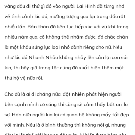
vàng dấu đi thứ gì đó vào người. Lai Hinh đã từng nhớ
về tình cảnh lúc đó, mường tượng qua lại trong đầu rất
nhiều lần. Bản thân đã liên tục tiếp xúc với vũ khí trong
nhiều năm qua, cô không thể nhầm được, đó chắc chắn
là một khẩu súng lục loại nhỏ dành riêng cho nữ. Nếu
như lúc đó Nhanh Nhảu không nhảy lên cản lại con sói
kia, thì bây giờ trong tộc cũng đã xuất hiện thêm một
thú hộ vệ nữa rồi.
Cho dù là ai đi chăng nữa, đột nhiên phát hiện người
bên cạnh mình có súng thì cũng sẽ cảm thấy bất an, lo
sợ. Hơn nữa người kia lại có quan hệ không mấy tốt đẹp
với mình. Nếu là ở bình thường thì không nói gì, nhưng