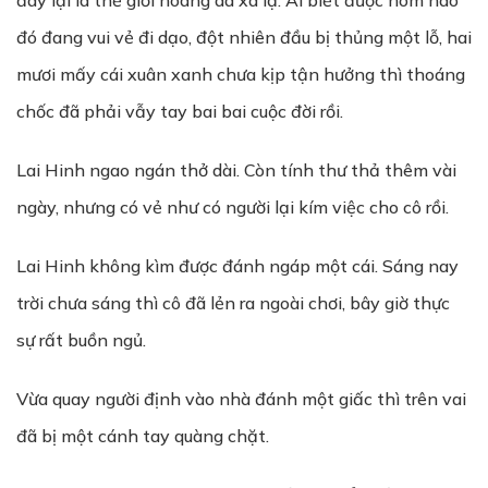
đây lại là thế giới hoang dã xa lạ. Ai biết được hôm nào
đó đang vui vẻ đi dạo, đột nhiên đầu bị thủng một lỗ, hai
mươi mấy cái xuân xanh chưa kịp tận hưởng thì thoáng
chốc đã phải vẫy tay bai bai cuộc đời rồi.
Lai Hinh ngao ngán thở dài. Còn tính thư thả thêm vài
ngày, nhưng có vẻ như có người lại kím việc cho cô rồi.
Lai Hinh không kìm được đánh ngáp một cái. Sáng nay
trời chưa sáng thì cô đã lẻn ra ngoài chơi, bây giờ thực
sự rất buồn ngủ.
Vừa quay người định vào nhà đánh một giấc thì trên vai
đã bị một cánh tay quàng chặt.