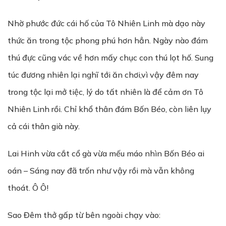
Nhờ phước đức cái hố của Tô Nhiên Linh mà dạo này
thức ăn trong tộc phong phú hơn hẳn. Ngày nào đám
thú đực cũng vác về hơn mấy chục con thú lọt hố. Sung
túc đương nhiên lại nghĩ tới ăn chơi,vì vậy đêm nay
trong tộc lại mở tiệc, lý do tất nhiên là để cảm ơn Tô
Nhiên Linh rồi. Chỉ khổ thân đám Bốn Béo, còn liên lụy
cả cái thân già này.
Lai Hinh vừa cắt cổ gà vừa mếu máo nhìn Bốn Béo ai
oán – Sáng nay đã trốn như vậy rồi mà vẫn không
thoát. Ô Ô!
Sao Đêm thở gấp từ bên ngoài chạy vào: