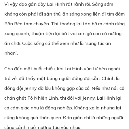
Vì vậy dạo gần đây Lai Hinh rất rảnh rỗi. Sáng sớm
không còn phải đi săn thú, ăn sáng xong liền đi tìm đám
Bốn Béo tám chuyện. Thi thoảng lại tản bộ ra cánh rừng
xung quanh, thuận tiện lại bắt vài con gà con cá nướng
ăn chơi. Cuộc sống có thể xem như là “sung túc an
nhàn”.
Cho đến một buổi chiều, khi Lai Hinh vừa từ bên ngoài
trở về, đã thấy một bóng người đứng đợi sẵn. Chính là
đồng đội Jenny đã lâu không gặp của cô. Nếu như nói, cô
chán ghét Tô Nhiên Linh, thì đối với Jenny, Lai Hinh lại
có cảm giác như là đồng nghiệp. Không xa lạ nhưng lại
cũng không quá thân quen. Đơn giản chỉ là những người
cùng cảnh ngộ, nương tựa vào nhau.