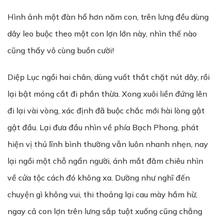
Hình ảnh một đàn hổ hơn năm con, trên lưng đều dùng
dây leo buộc theo một con lợn lớn này, nhìn thế nào
cũng thấy vô cùng buồn cười!
Diệp Lục ngồi hai chân, dùng vuốt thắt chặt nút dây, rồi
lại bật móng cắt đi phần thừa. Xong xuôi liền đứng lên
đi lại vài vòng, xác định đã buộc chắc mới hài lòng gật
gật đầu. Lại đưa đầu nhìn về phía Bạch Phong, phát
hiện vị thủ lĩnh bình thường vẫn luôn nhanh nhẹn, nay
lại ngồi một chỗ ngẩn người, ánh mắt đăm chiêu nhìn
về cửa tộc cách đó không xa. Dường như nghĩ đến
chuyện gì không vui, thi thoảng lại cau mày hầm hừ,
ngay cả con lợn trên lưng sắp tuột xuống cũng chẳng