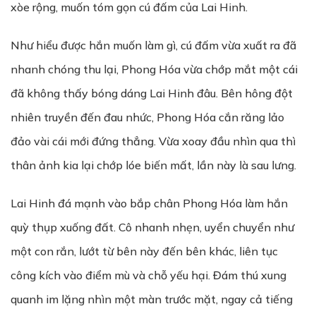
xòe rộng, muốn tóm gọn cú đấm của Lai Hinh.
Như hiểu được hắn muốn làm gì, cú đấm vừa xuất ra đã
nhanh chóng thu lại, Phong Hóa vừa chớp mắt một cái
đã không thấy bóng dáng Lai Hinh đâu. Bên hông đột
nhiên truyền đến đau nhức, Phong Hóa cắn răng lảo
đảo vài cái mới đứng thẳng. Vừa xoay đầu nhìn qua thì
thân ảnh kia lại chớp lóe biến mất, lần này là sau lưng.
Lai Hinh đá mạnh vào bắp chân Phong Hóa làm hắn
quỳ thụp xuống đất. Cô nhanh nhẹn, uyển chuyển như
một con rắn, lướt từ bên này đến bên khác, liên tục
công kích vào điểm mù và chỗ yếu hại. Đám thú xung
quanh im lặng nhìn một màn trước mặt, ngay cả tiếng