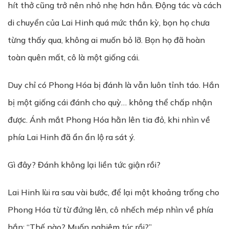
hít thở cũng trở nên nhỏ nhẹ hơn hẳn. Động tác và cách
di chuyển của Lai Hinh quá mức thần kỳ, bọn họ chưa
từng thấy qua, không ai muốn bỏ lỡ. Bọn họ đã hoàn
toàn quên mất, cô là một giống cái.
Duy chỉ có Phong Hóa bị đánh là vẫn luôn tỉnh táo. Hắn
bị một giống cái đánh cho quỳ… không thể chấp nhận
được. Ánh mắt Phong Hóa hằn lên tia đỏ, khi nhìn về
phía Lai Hinh đã ẩn ẩn lộ ra sát ý.
Gì đây? Đánh không lại liền tức giận rồi?
Lai Hinh lùi ra sau vài bước, để lại một khoảng trống cho
Phong Hóa từ từ đứng lên, cô nhếch mép nhìn về phía
hắn: “Thế nào? Muốn nghiêm túc rồi?”