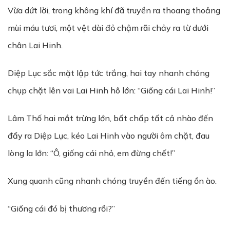
Vừa dứt lời, trong không khí đã truyền ra thoang thoảng
mùi máu tươi, một vệt dài đỏ chậm rãi chảy ra từ dưới
chân Lai Hinh.
Diệp Lục sắc mặt lập tức trắng, hai tay nhanh chóng
chụp chặt lên vai Lai Hinh hô lớn: “Giống cái Lai Hinh!”
Lâm Thố hai mắt trừng lớn, bất chấp tất cả nhào đến
đẩy ra Diệp Lục, kéo Lai Hinh vào người ôm chặt, đau
lòng la lớn: “Ô, giống cái nhỏ, em đừng chết!”
Xung quanh cũng nhanh chóng truyền đến tiếng ồn ào.
“Giống cái đó bị thương rồi?”