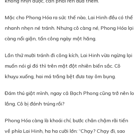
không nhịn được, cần phải rèn dủa thêm.
Mặc cho Phong Hóa ra sức thế nào, Lai Hinh đều có thể
nhanh nhẹn né tránh. Nhưng cô càng né, Phong Hóa lại
càng nổi giận, tấn công ngày một hăng.
Lần thứ mười tránh đi công kích, Lai Hinh vừa ngừng lại
muốn nói gì đó thì trên mặt đột nhiên biến sắc. Cô
khuỵu xuống, hai má trắng bệt đưa tay ôm bụng.
Đám thú giật mình, ngay cả Bạch Phong cũng trở nên lo
lắng. Cô bị đánh trúng rồi?
Phong Hóa càng là khoái chí, bước chân chậm rãi tiến
về phía Lai Hinh, ha ha cười lớn: “Chạy? Chạy đi, sao