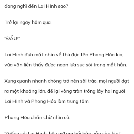
đang nghĩ đến Lai Hinh sao?
Trở lại ngày hôm qua.
“ĐẤU!”
Lai Hinh đưa mắt nhìn về thú đực tên Phong Hóa kia,
vừa vặn liền thấy được ngọn lửa sục sôi trong mắt hắn.
Xung quanh nhanh chóng trở nên sôi trào, mọi người dạt
ra một khoảng lớn, để lại vòng tròn trống lấy hai người
Lai Hinh và Phong Hóa làm trung tâm.
Phong Hóa chần chừ nhìn cô:
“Giống cái Lai Hinh, bây giờ em hối hận vẫn còn kịp!”