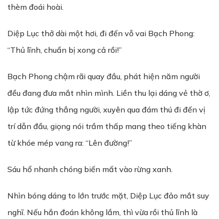
thèm đoái hoài.
Diệp Lục thở dài một hơi, đi đến vỗ vai Bạch Phong:
“Thủ lĩnh, chuẩn bị xong cả rồi!”
Bạch Phong chậm rãi quay đầu, phát hiện năm người
đều đang đưa mắt nhìn mình. Liền thu lại dáng vẻ thờ ơ,
lập tức đứng thẳng người, xuyên qua đám thú đi đến vị
trí dẫn đầu, giọng nói trầm thấp mang theo tiếng khàn
từ khóe mép vang ra: “Lên đường!”
Sáu hổ nhanh chóng biến mất vào rừng xanh.
Nhìn bóng dáng to lớn trước mặt, Diệp Lục đảo mắt suy
nghĩ. Nếu hắn đoán không lầm, thì vừa rồi thủ lĩnh là