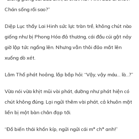
Chán sống rồi sao?”
Diệp Lục thấy Lai Hinh sức lực tràn trề, không chút nào
giống như bị Phong Hóa đả thương, cái đầu cúi gật nảy
giờ lập tức ngẩng lên. Nhưng vẫn thôi đảo mắt lên
xuống dò xét.
Lâm Thố phát hoảng, lắp bắp hỏi: “Vậy, vậy máu… là…?”
Vừa nói vừa khịt mũi vài phát, dường như phát hiện có
chút không đúng. Lại ngửi thêm vài phát, cả khuôn mặt
liền bị một bàn chân đạp tới.
“Đồ biến thái khốn kíp, ngửi ngửi cái m* ch* anh!”