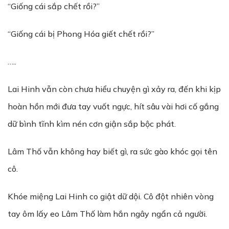
“Giống cái sắp chết rồi?”
“Giống cái bị Phong Hóa giết chết rồi?”
…..
Lai Hinh vẫn còn chưa hiểu chuyện gì xảy ra, đến khi kịp
hoàn hồn mới đưa tay vuốt ngực, hít sâu vài hơi cố gắng
dữ bình tĩnh kìm nén cơn giận sắp bộc phát.
Lâm Thố vẫn không hay biết gì, ra sức gào khóc gọi tên
cô.
Khóe miệng Lai Hinh co giật dữ dội. Cô đột nhiên vòng
tay ôm lấy eo Lâm Thố làm hắn ngây ngẩn cả người.