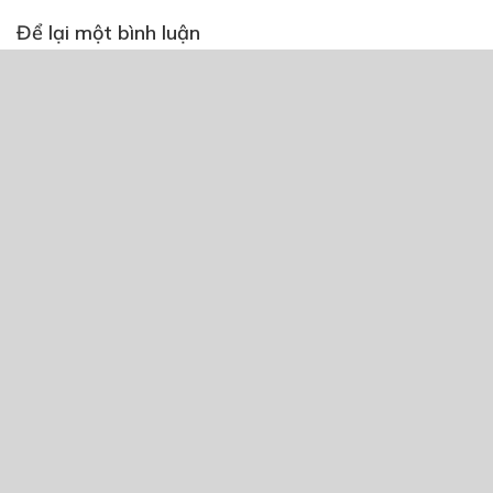
Để lại một bình luận
You must
Register
or
Login
to post a comment.
CÓ THỂ BẠN CŨNG THÍCH
2100
22/08/2025
Sứ giả âm dương
04/01/2021