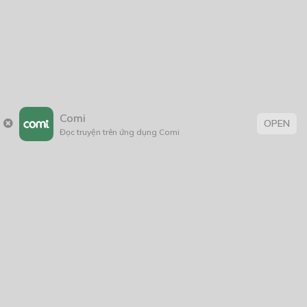
Có Nhớ Ra Tôi Thì Xin Đừng Nói Ra
10/08/2021
Oni Warlords
05/04/2021
Comi
OPEN
Đọc truyện trên ứng dụng Comi
Thẻ:
Hài Hước
,
Lãng Mạn
,
rồng
,
thiếu nữ
,
tình cảm
,
xuyên không