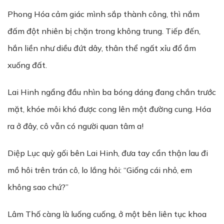
Phong Hóa cảm giác mình sắp thành công, thì nắm
đấm đột nhiên bị chặn trong không trung. Tiếp đến,
hắn liền như diều đứt dây, thân thể ngất xỉu đổ ầm
xuống đất.
Lai Hinh ngẩng đầu nhìn ba bóng dáng đang chắn trước
mặt, khóe môi khó được cong lên một đường cung. Hóa
ra ở đây, cô vẫn có người quan tâm a!
Diệp Lục quỳ gối bên Lai Hinh, đưa tay cẩn thận lau đi
mồ hôi trên trán cô, lo lắng hỏi: “Giống cái nhỏ, em
không sao chứ?”
Lâm Thố càng là luống cuống, ở một bên liên tục khoa