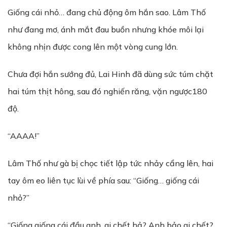
Giống cái nhỏ… đang chủ động ôm hắn sao. Lâm Thố
như đang mơ, ánh mắt đau buồn nhưng khóe môi lại
không nhịn được cong lên một vòng cung lớn.
Chưa đợi hắn sướng đủ, Lai Hinh đã dùng sức túm chặt
hai túm thịt hông, sau đó nghiến răng, vặn ngược180
độ.
“AAAA!”
Lâm Thố như gà bị chọc tiết lập tức nhảy cẩng lên, hai
tay ôm eo liên tục lùi về phía sau: “Giống… giống cái
nhỏ?”
“Giống giống cái đầu anh, ai chết hả? Anh bảo ai chết?