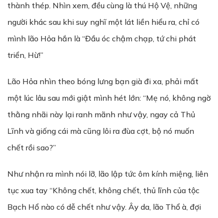
thành thép. Nhìn xem, đều cùng là thú Hộ Vệ, những
người khác sau khi suy nghĩ một lát liền hiểu ra, chỉ có
mình lão Hỏa hắn là “Đầu óc chậm chạp, tứ chi phát
triển, Hừ!”
Lão Hỏa nhìn theo bóng lưng bạn già đi xa, phải mất
một lúc lâu sau mới giật mình hét lớn: “Mẹ nó, không ngờ
thằng nhãi này lại ranh mãnh như vậy, ngay cả Thủ
Lĩnh và giống cái mà cũng lôi ra đùa cợt, bộ nó muốn
chết rồi sao?”
Như nhận ra mình nói lỡ, lão lập tức ôm kính miệng, liên
tục xua tay “Không chết, không chết, thủ lĩnh của tộc
Bạch Hổ nào có dễ chết như vậy. Ây da, lão Thổ à, đợi