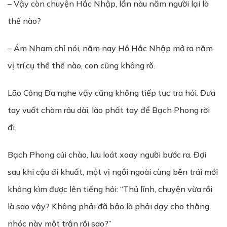
– Vậy còn chuyện Hắc Nhập, lần nàu năm người lại là
thế nào?
– Ám Nham chỉ nói, năm nay Hồ Hắc Nhập mở ra năm
vị trí,cụ thể thế nào, con cũng không rõ.
Lão Công Đa nghe vậy cũng không tiếp tục tra hỏi. Đưa
tay vuốt chòm râu dài, lão phất tay để Bạch Phong rời
đi.
Bạch Phong cúi chào, lưu loát xoay người bước ra. Đợi
sau khi cậu đi khuất, một vị ngồi ngoài cùng bên trái mới
không kìm được lên tiếng hỏi: “Thủ lĩnh, chuyện vừa rồi
là sao vậy? Không phải đã bảo là phải dạy cho thằng
nhóc này một trận rồi sao?”