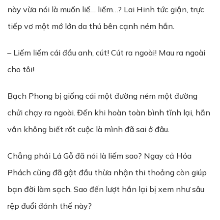
này vừa nói là muốn liế… liếm…? Lai Hinh tức giận, trực
tiếp vơ một mớ lớn da thú bên cạnh ném hắn.
– Liếm liếm cái đầu anh, cút! Cút ra ngoài! Mau ra ngoài
cho tôi!
Bạch Phong bị giống cái một đường ném một đường
chửi chạy ra ngoài. Đến khi hoàn toàn bình tĩnh lại, hắn
vẫn không biết rốt cuộc là mình đã sai ở đâu.
Chẳng phải Lá Gỗ đã nói là liếm sao? Ngay cả Hỏa
Phách cũng đã gật đầu thừa nhận thi thoảng còn giúp
bạn đời làm sạch. Sao đến lượt hắn lại bị xem như sâu
rệp đuổi đánh thế này?