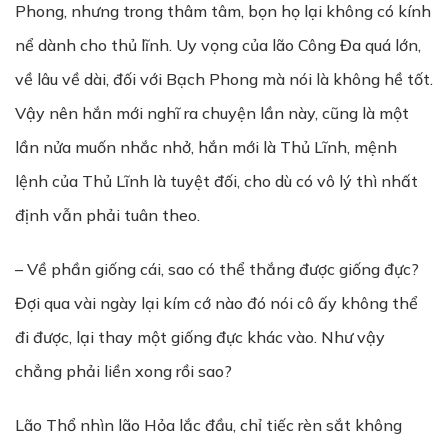
Phong, nhưng trong thâm tâm, bọn họ lại không có kính
nể dành cho thủ lĩnh. Uy vọng của lão Công Đa quá lớn,
về lâu về dài, đối với Bạch Phong mà nói là không hề tốt.
Vậy nên hắn mới nghĩ ra chuyện lần này, cũng là một
lần nửa muốn nhắc nhở, hắn mới là Thủ Lĩnh, mệnh
lệnh của Thủ Lĩnh là tuyệt đối, cho dù có vô lý thì nhất
định vẫn phải tuân theo.
– Về phần giống cái, sao có thể thắng được giống đực?
Đợi qua vài ngày lại kím cớ nào đó nói cô ấy không thể
đi được, lại thay một giống đực khác vào. Như vậy
chẳng phải liền xong rồi sao?
Lão Thổ nhìn lão Hỏa lắc đầu, chỉ tiếc rèn sắt không