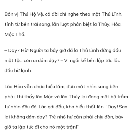
Bốn vị Thú Hộ Vệ, cả đời chỉ nghe theo một Thủ Lĩnh,
tính từ bên trái sang, lần lượt phân biệt là Thủy, Hỏa,
Mộc Thổ.
– Dạy? Hừ! Người ta bây giờ đã là Thủ Lĩnh đứng đầu
một tộc, còn ai dám dạy? – Vị ngồi kế bên lập tức lắc
đầu hừ lạnh.
Lão Hỏa vẫn chưa hiểu lắm, đưa mắt nhìn sang bên
phải, thì thấy lão Mộc và lão Thủy lại đang một bộ trầm
tư nhìn đâu đó. Lão gãi đầu, khó hiểu thốt lên: “Dạy! Sao
lại không dám dạy? Trẻ nhỏ hư cần phải chịu đòn, bây
giờ ta lập tức đi cho nó một trận!”