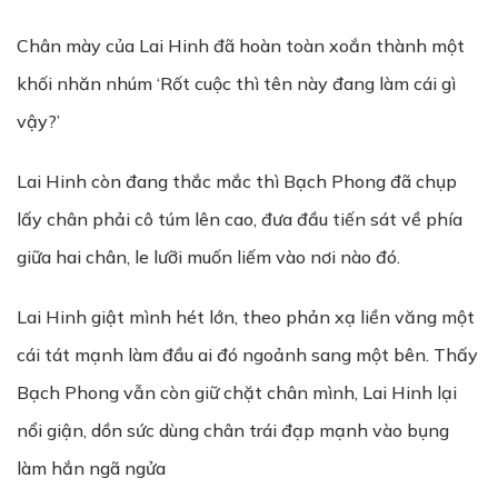
Chân mày của Lai Hinh đã hoàn toàn xoắn thành một
khối nhăn nhúm ‘Rốt cuộc thì tên này đang làm cái gì
vậy?’
Lai Hinh còn đang thắc mắc thì Bạch Phong đã chụp
lấy chân phải cô túm lên cao, đưa đầu tiến sát về phía
giữa hai chân, le lưỡi muốn liếm vào nơi nào đó.
Lai Hinh giật mình hét lớn, theo phản xạ liền văng một
cái tát mạnh làm đầu ai đó ngoảnh sang một bên. Thấy
Bạch Phong vẫn còn giữ chặt chân mình, Lai Hinh lại
nổi giận, dồn sức dùng chân trái đạp mạnh vào bụng
làm hắn ngã ngửa