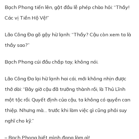
Bạch Phong tiến lên, gật đầu lễ phép chào hỏi: “Thầy!
Các vị Tiền Hộ Vệ!”
Lão Công Đa gõ gậy hừ lạnh: “Thầy? Cậu còn xem ta là
thầy sao?”
Bạch Phong cúi đầu chắp tay, không nói.
Lão Công Đa lại hừ lạnh hai cái, mới không nhịn được
thở dài: “Bây giờ cậu đã trưởng thành rồi, là Thủ Lĩnh
một tộc rồi. Quyết định của cậu, ta không có quyền can
thiệp. Nhưng mà… trước khi làm việc gì cũng phải suy
nghĩ cho kỹ.”
– Bạch Phong biết mình đang làm gì!