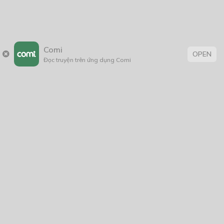
táo đỏ và bút chì
13/09/2021
Comi
OPEN
Đọc truyện trên ứng dụng Comi
Thẻ:
Hài Hước
,
Lãng Mạn
,
rồng
,
thiếu nữ
,
tình cảm
,
xuyên không
Trang chủ
Về chúng tôi
Điều khoản sử dụng
Hỏi & Đáp
Liên hệ