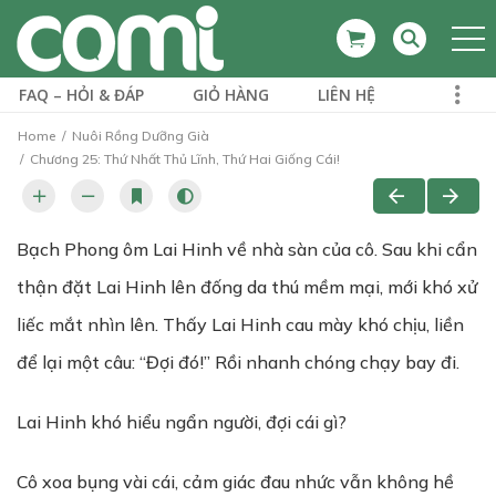
FAQ – HỎI & ĐÁP
GIỎ HÀNG
LIÊN HỆ
Home
Nuôi Rồng Dưỡng Già
Chương 25: Thứ Nhất Thủ Lĩnh, Thứ Hai Giống Cái!
Bạch Phong ôm Lai Hinh về nhà sàn của cô. Sau khi cẩn
thận đặt Lai Hinh lên đống da thú mềm mại, mới khó xử
liếc mắt nhìn lên. Thấy Lai Hinh cau mày khó chịu, liền
để lại một câu: “Đợi đó!” Rồi nhanh chóng chạy bay đi.
Lai Hinh khó hiểu ngẩn người, đợi cái gì?
Cô xoa bụng vài cái, cảm giác đau nhức vẫn không hề