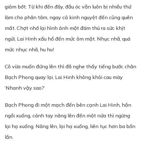
giảm bớt. Từ khi đến đây, đầu óc vẫn luôn bị nhiều thứ
làm cho phân tâm, ngay cả kinh nguyệt đến cũng quên
mất. Chợt nhớ lại hình ảnh một đám thú ra sức khịt
ngửi, Lai Hinh xấu hổ đến mức ôm mặt. Nhục nhã, quá
mức nhục nhã, hu hu!
Cô vừa muốn đứng lên thì đã nghe thấy tiếng bước chân
Bạch Phong quay lại. Lai Hinh không khỏi cau mày
‘Nhanh vậy sao?’
Bạch Phong đi một mạch đến bên cạnh Lai Hinh, hắn
ngồi xuống, cánh tay nâng lên đến một nửa thì ngừng
lại hạ xuống. Nâng lên, lại hạ xuống, liên tục hơn ba bốn
lần.