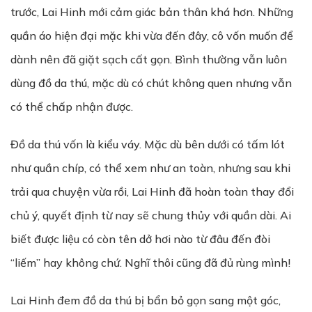
trước, Lai Hinh mới cảm giác bản thân khá hơn. Những
quần áo hiện đại mặc khi vừa đến đây, cô vốn muốn để
dành nên đã giặt sạch cất gọn. Bình thường vẫn luôn
dùng đồ da thú, mặc dù có chút không quen nhưng vẫn
có thể chấp nhận được.
Đồ da thú vốn là kiểu váy. Mặc dù bên dưới có tấm lót
như quần chíp, có thể xem như an toàn, nhưng sau khi
trải qua chuyện vừa rồi, Lai Hinh đã hoàn toàn thay đổi
chủ ý, quyết định từ nay sẽ chung thủy với quần dài. Ai
biết được liệu có còn tên dở hơi nào từ đâu đến đòi
“liếm” hay không chứ. Nghĩ thôi cũng đã đủ rùng mình!
Lai Hinh đem đồ da thú bị bẩn bỏ gọn sang một góc,