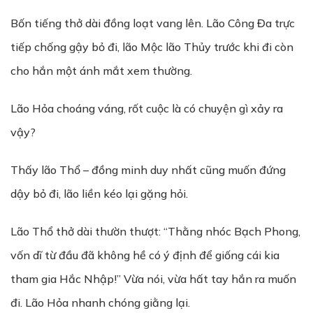
Bốn tiếng thở dài đồng loạt vang lên. Lão Công Đa trực
tiếp chống gậy bỏ đi, lão Mộc lão Thủy trước khi đi còn
cho hắn một ánh mắt xem thường.
Lão Hỏa choáng váng, rốt cuộc là có chuyện gì xảy ra
vậy?
Thấy lão Thổ – đồng minh duy nhất cũng muốn đứng
dậy bỏ đi, lão liền kéo lại gặng hỏi.
Lão Thổ thở dài thườn thượt: “Thằng nhóc Bạch Phong,
vốn dĩ từ đầu đã không hề có ý định để giống cái kia
tham gia Hắc Nhập!” Vừa nói, vừa hất tay hắn ra muốn
đi. Lão Hỏa nhanh chóng giằng lại.