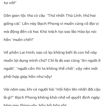
tui với!”
Dân gian tộc thú có câu: “Thứ nhất Thủ Lĩnh, thứ hai
giống cái.” Lần này Bạch Phong vì muốn củng cố địa vị
mà động đến cả hai. Khó trách tại sao lão Hỏa lại nói
hắn “muốn chết!”
Về phần Lai Hinh, sao cô lại không biết là con hổ này
muốn lợi dụng mình chứ? Chỉ là dù sao cũng “ăn người ở
người”, “người cần thì ta không thể chối”, vậy nên mới
phối hợp giúp hắn như vậy!
Vài năm sau, khi có người hỏi “Hối hận lớn nhất đời cậu
là gì?” Bạch Phong không khỏi nhớ về quyết định ngày
hôm nay. Đúng vậy, hắn hối hận rồi!