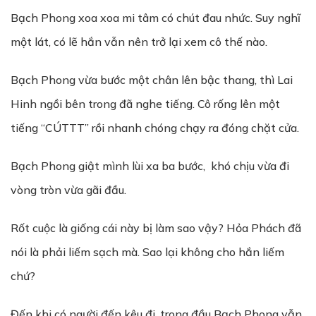
Bạch Phong xoa xoa mi tâm có chút đau nhức. Suy nghĩ
một lát, có lẽ hắn vẫn nên trở lại xem cô thế nào.
Bạch Phong vừa bước một chân lên bậc thang, thì Lai
Hinh ngồi bên trong đã nghe tiếng. Cô rống lên một
tiếng “CÚTTT” rồi nhanh chóng chạy ra đóng chặt cửa.
Bạch Phong giật mình lùi xa ba bước, khó chịu vừa đi
vòng tròn vừa gãi đầu.
Rốt cuộc là giống cái này bị làm sao vậy? Hỏa Phách đã
nói là phải liếm sạch mà. Sao lại không cho hắn liếm
chứ?
Đến khi có người đến kêu đi, trong đầu Bạch Phong vẫn