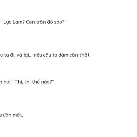
i: “Lục Lam? Con trăn đó sao?”
 ta đi, vả lại… nếu cậu ta dám cắn thật,
hỏi: “Thì, thì thế nào?”
trườn mất.