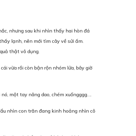
ắc, nhưng sau khi nhìn thấy hai hòn đá
i thấy lạnh, nên mới tìm cây về sửi ấm.
quả thật vô dụng.
cái vừa rồi còn bận rộn nhóm lửa, bây giờ
uôi nó, một tay nâng dao, chém xuốngggg….
đẩu nhìn con trăn đang kinh hoảng nhìn cô