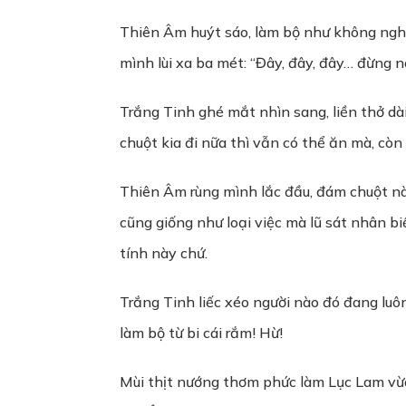
Thiên Âm huýt sáo, làm bộ như không nghe 
mình lùi xa ba mét: “Đây, đây, đây… đừng n
Trắng Tinh ghé mắt nhìn sang, liền thở dài
chuột kia đi nữa thì vẫn có thể ăn mà, cò
Thiên Âm rùng mình lắc đầu, đám chuột nà
cũng giống như loại việc mà lũ sát nhân bi
tính này chứ.
Trắng Tinh liếc xéo người nào đó đang luôn
làm bộ từ bi cái rắm! Hừ!
Mùi thịt nướng thơm phức làm Lục Lam vừa 