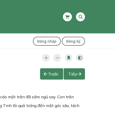
Đăng nhập
Đăng ký
Trước
Tiếp
 cáo một trăn đã sớm ngủ say. Con trăn
 Tinh lôi quả trứng đến một góc sâu, tách