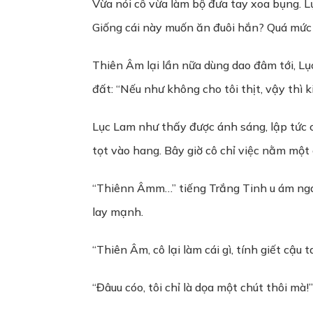
Vừa nói cô vừa làm bộ đưa tay xoa bụng. L
Giống cái này muốn ăn đuôi hắn? Quá mức
Thiên Âm lại lần nữa dùng dao đâm tới, Lụ
đất: “Nếu như không cho tôi thịt, vậy thì ki
Lục Lam như thấy được ánh sáng, lập tức c
tọt vào hang. Bây giờ cô chỉ việc nằm một
“Thiênn Âmm…” tiếng Trắng Tinh u ám ngay
lay mạnh.
“Thiên Âm, cô lại làm cái gì, tính giết cậu 
“Đâuu cóo, tôi chỉ là dọa một chút thôi mà!”