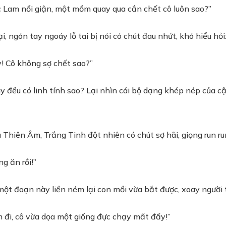
 Lam nổi giận, một mồm quay qua cắn chết cô luôn sao?”
, ngón tay ngoáy lỗ tai bị nói có chút đau nhứt, khó hiểu hỏ
! Cô không sợ chết sao?”
đều có linh tính sao? Lại nhìn cái bộ dạng khép nép của cậu
iên Âm, Trắng Tinh đột nhiên có chút sợ hãi, giọng run run 
g ăn rồi!”
ột đoạn này liền ném lại con mồi vừa bắt được, xoay người 
đi, cô vừa dọa một giống đực chạy mất đấy!”