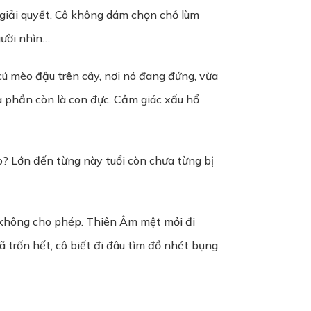
 giải quyết. Cô không dám chọn chỗ lùm
gười nhìn…
ú mèo đậu trên cây, nơi nó đang đứng, vừa
a phần còn là con đực. Cảm giác xấu hổ
o? Lớn đến từng này tuổi còn chưa từng bị
 không cho phép. Thiên Âm mệt mỏi đi
 trốn hết, cô biết đi đâu tìm đồ nhét bụng