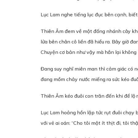
Lục Lam nghe tiếng lục đục bên cạnh, biết
Thiên Âm đem về một đống nhánh cây khô,
lửa bên chân cô liền đã hiểu ra. Bây giờ đa
Chuyện cơ bản như vậy mà hắn lại không 
Đang suy nghĩ miên man thì cảm giác có ng
đang mồm chảy nước miếng ra sức kéo đuôi
Thiên Âm kéo đuôi con trăn đến khi để lộ r
Lục Lam hoảng hồn lập tức rụt đuôi chạy b
với vẻ ai oán: “Cho tôi một ít thịt đi, tôi t