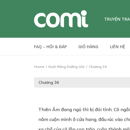
TRUYỆN TR
FAQ – HỎI & ĐÁP
GIỎ HÀNG
LIÊN HỆ
Home
Nuôi Rồng Dưỡng Già
Chương 34
Thiên Âm đang ngủ thì bị đói tỉnh. Cô ngồ
nằm cuộn mình ở cửa hang, đầu rúc vào chí
xa chỗ của cô lẫn con trăn, cuộn thành mộ