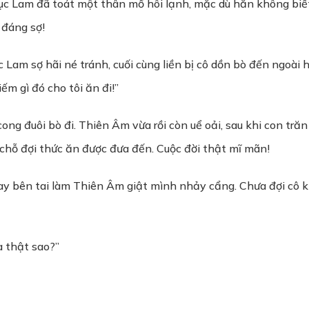
ục Lam đã toát một thân mồ hôi lạnh, mặc dù hắn không biết
 đáng sợ!
c Lam sợ hãi né tránh, cuối cùng liền bị cô dồn bò đến ngoà
ếm gì đó cho tôi ăn đi!”
ong đuôi bò đi. Thiên Âm vừa rồi còn uể oải, sau khi con tră
 chỗ đợi thức ăn được đưa đến. Cuộc đời thật mĩ mãn!
 bên tai làm Thiên Âm giật mình nhảy cẩng. Chưa đợi cô kị
ta thật sao?”