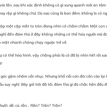
vài lần, sau khi xác định không có gì xung quanh mới an tâm
n hay rệp gì không chứ. Dù sao cũng là ban đêm, không lo có n
gặp một cặp mắt to tròn đang nhìn cô chằm chằm. Một con c
i nghĩ đến đám thú ở đây không những có thể hóa người mà đ
đỏ mặt nhanh chóng chạy ngược trở về.
có thể hóa hình, vậy chẳng phải là cô đã bị nhìn hết rồi sa
t!
 góc gặm nhắm nỗi nhục. Nhưng khổ nỗi cơn đói cồn cào lại
suy nghĩ. Bây giờ trời đã tối, đám thú gì đó chắc hẳn đều đã
huột, dế, cú, rắn… Rắn? Trăn? Trăn?