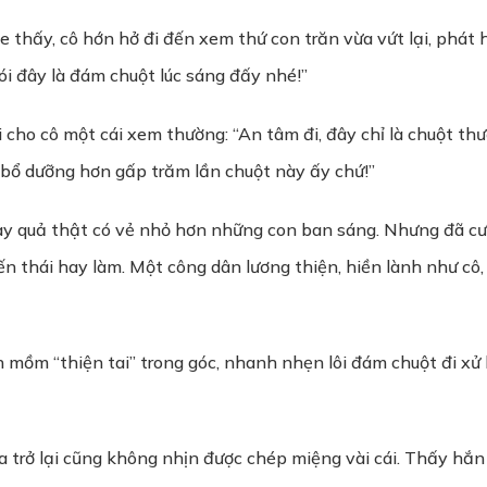
thấy, cô hớn hở đi đến xem thứ con trăn vừa vứt lại, phát h
ói đây là đám chuột lúc sáng đấy nhé!”
 cho cô một cái xem thường: “An tâm đi, đây chỉ là chuột thư
n bổ dưỡng hơn gấp trăm lần chuột này ấy chứ!”
y quả thật có vẻ nhỏ hơn những con ban sáng. Nhưng đã cướ
ến thái hay làm. Một công dân lương thiện, hiền lành như cô
 mồm “thiện tai” trong góc, nhanh nhẹn lôi đám chuột đi xử l
trở lại cũng không nhịn được chép miệng vài cái. Thấy hắn 