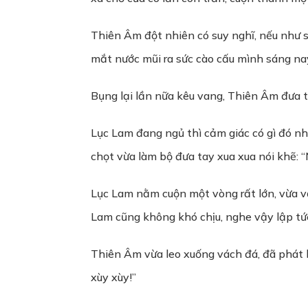
Thiên Âm đột nhiên có suy nghĩ, nếu như 
mắt nước mũi ra sức cào cấu mình sáng nay
Bụng lại lần nữa kêu vang, Thiên Âm đưa t
Lục Lam đang ngủ thì cảm giác có gì đó n
chọt vừa làm bộ đưa tay xua xua nói khẽ:
Lục Lam nằm cuộn một vòng rất lớn, vừa vặ
Lam cũng không khó chịu, nghe vậy lập tức 
Thiên Âm vừa leo xuống vách đá, đã phát hi
xùy xùy!”