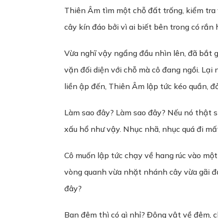
Thiên Âm tìm một chỗ đất trống, kiểm tra 
cây kín đáo bởi vì ai biết bên trong có rắ
Vừa nghĩ vậy ngẩng đầu nhìn lên, đã bắt 
vặn đối diện với chỗ mà cô đang ngồi. Lạ
liền ập đến, Thiên Âm lập tức kéo quần, 
Làm sao đây? Làm sao đây? Nếu nó thật sự 
xấu hổ như vậy. Nhục nhã, nhục quá đi mấ
Cô muốn lập tức chạy về hang rúc vào một
vòng quanh vừa nhặt nhánh cây vừa gãi đầu 
đây?
Ban đêm thì có gì nhỉ? Động vật về đêm, c