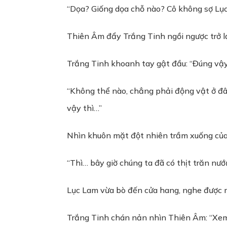
“Dọa? Giống dọa chỗ nào? Cô không sợ Lục
Thiên Âm đẩy Trắng Tinh ngồi ngược trở lại
Trắng Tinh khoanh tay gật đầu: “Đúng vậy
“Không thể nào, chẳng phải động vật ở đây 
vậy thì…”
Nhìn khuôn mặt đột nhiên trầm xuống của Th
“Thì… bây giờ chúng ta đã có thịt trăn nướn
Lục Lam vừa bò đến cửa hang, nghe được m
Trắng Tinh chán nản nhìn Thiên Âm: “Xem 