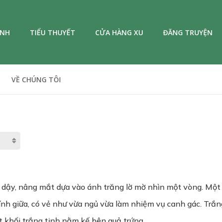
ANH
TIỂU THUYẾT
CỬA HÀNG XU
ĐĂNG TRUYỆN
VỀ CHÚNG TÔI
i dậy, nâng mắt dựa vào ánh trăng lờ mờ nhìn một vòng. Một
nh giữa, có vẻ như vừa ngủ vừa làm nhiệm vụ canh gác. Trắng
t khối trắng tinh nằm kế bên quả trứng.