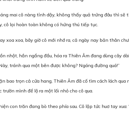
sáng mai cô nàng tỉnh dậy, không thấy quả trứng đâu thì sẽ
, cô lại hoàn toàn không có hứng thú tiếp tục.
ay xoa xoa, bây giờ cô mới nhớ ra, cả ngày nay bản thân chư
hồn nhột, hắn ngẩng đầu, hóa ra Thiên Âm đang dùng cây dài
 “Này, tránh qua một bên được không? Ngáng đường quá!”
n bao trọn cả cửa hang, Thiên Âm đã cố tìm cách lách qua n
trườn mình để lộ ra một lối nhỏ cho cô qua.
ện con trăn đang bò theo phía sau. Cô lập tức huơ tay xua: “N