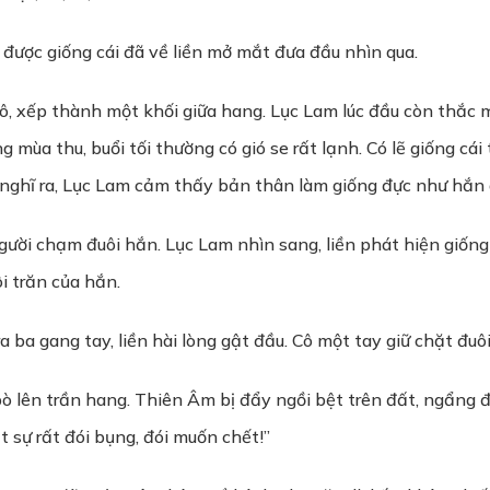
 được giống cái đã về liền mở mắt đưa đầu nhìn qua.
 xếp thành một khối giữa hang. Lục Lam lúc đầu còn thắc m
ng mùa thu, buổi tối thường có gió se rất lạnh. Có lẽ giống cá
nghĩ ra, Lục Lam cảm thấy bản thân làm giống đực như hắn 
ười chạm đuôi hắn. Lục Lam nhìn sang, liền phát hiện giống 
 trăn của hắn.
a ba gang tay, liền hài lòng gật đầu. Cô một tay giữ chặt đ
ò lên trần hang. Thiên Âm bị đẩy ngồi bệt trên đất, ngẩng 
hật sự rất đói bụng, đói muốn chết!”