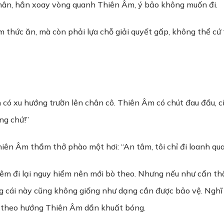
 thân, hắn xoay vòng quanh Thiên Âm, ý bảo không muốn đi.
m thức ăn, mà còn phải lựa chỗ giải quyết gấp, không thể c
 có xu hướng trườn lên chân cô. Thiên Âm có chút đau đầu, c
ng chứ!”
ên Âm thầm thở phào một hơi: “An tâm, tôi chỉ đi loanh quan
đêm đi lại nguy hiểm nên mới bò theo. Nhưng nếu như cẩn thận
ng cái này cũng không giống như dạng cần được bảo vệ. Nghĩ 
n theo hướng Thiên Âm dần khuất bóng.