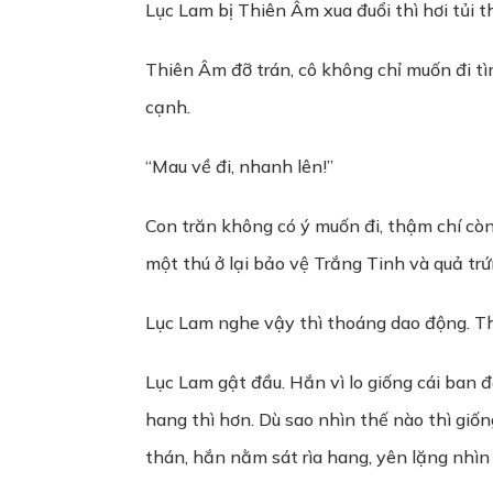
Lục Lam bị Thiên Âm xua đuổi thì hơi tủi
Thiên Âm đỡ trán, cô không chỉ muốn đi tì
cạnh.
“Mau về đi, nhanh lên!”
Con trăn không có ý muốn đi, thậm chí còn
một thú ở lại bảo vệ Trắng Tinh và quả trứ
Lục Lam nghe vậy thì thoáng dao động. Thi
Lục Lam gật đầu. Hắn vì lo giống cái ban 
hang thì hơn. Dù sao nhìn thế nào thì giố
thán, hắn nằm sát rìa hang, yên lặng nhì