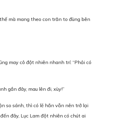
ứ thế mà mang theo con trăn to đùng bên
ũng may cô đột nhiên nhanh trí: “Phải có
h gần đây, mau lên đi, xùy!”
 so sánh, thì có lẽ hắn vẫn nên trở lại
đến đây, Lục Lam đột nhiên có chút ai