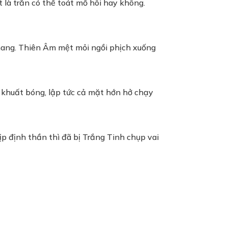
 là trăn có thể toát mồ hôi hay không.
i hang. Thiên Âm mệt mỏi ngồi phịch xuống
n khuất bóng, lập tức cả mặt hớn hở chạy
p định thần thì đã bị Trắng Tinh chụp vai