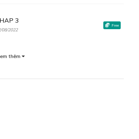
HAP 3
Free
/08/2022
em thêm
HAP 4A
Free
/08/2022
HAP 4B
Free
/08/2022