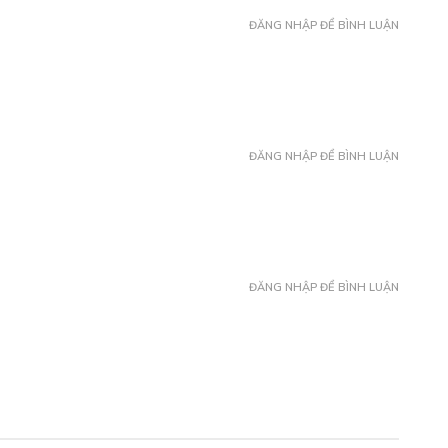
HAP 5A
ĐĂNG NHẬP ĐỂ BÌNH LUẬN
Free
/08/2022
ĐĂNG NHẬP ĐỂ BÌNH LUẬN
HAP 5B
Free
/08/2022
ĐĂNG NHẬP ĐỂ BÌNH LUẬN
HAP 6A
Free
/08/2022
HAP 6B