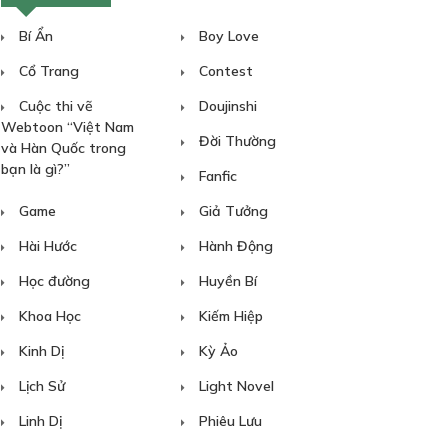
Bí Ẩn
Boy Love
Cổ Trang
Contest
Cuộc thi vẽ
Doujinshi
Webtoon “Việt Nam
Đời Thường
và Hàn Quốc trong
bạn là gì?”
Fanfic
Game
Giả Tưởng
Hài Hước
Hành Động
Học đường
Huyền Bí
Khoa Học
Kiếm Hiệp
Kinh Dị
Kỳ Ảo
Lịch Sử
Light Novel
Linh Dị
Phiêu Lưu