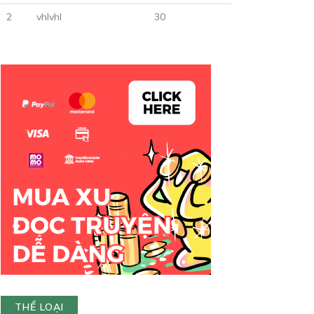
2
vhlvhl
30
THỂ LOẠI