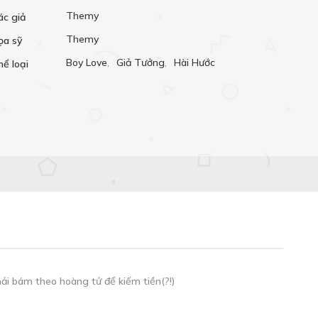
Themy
ác giả
Themy
ọa sỹ
Boy Love
,
Giả Tưởng
,
Hài Hước
hể loại
i bám theo hoàng tử để kiếm tiền(?!)