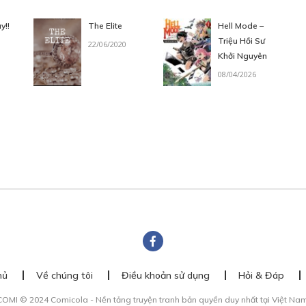
Free
/08/2022
y!!
The Elite
Hell Mode –
Triệu Hồi Sư
22/06/2020
Khởi Nguyên
08/04/2026
HAP 7
Free
/08/2022
HAP 8
Free
/08/2022
hủ
Về chúng tôi
Điều khoản sử dụng
Hỏi & Đáp
HAP 9
Free
/08/2022
COMI © 2024 Comicola - Nền tảng truyện tranh bản quyền duy nhất tại Việt Nam