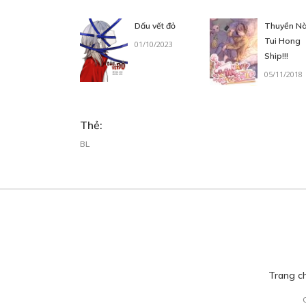
24
Dấu vết đỏ
Thuyền Nà
Tui Hong
01/10/2023
Ship!!!
05/11/2018
C
24
Thẻ:
BL
C
25
Trang c
C
26