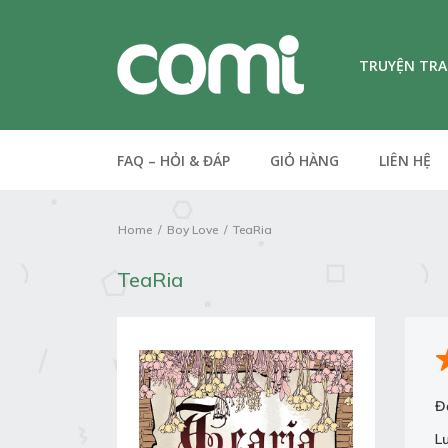
TRUYỆN TR
FAQ – HỎI & ĐÁP
GIỎ HÀNG
LIÊN HỆ
Home
Boy Love
TeaRia
TeaRia
Đ
L