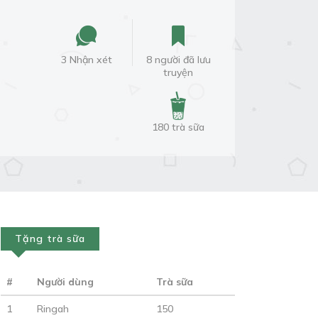
3 Nhận xét
8 người đã lưu
truyện
180 trà sữa
Tặng trà sữa
#
Người dùng
Trà sữa
1
Ringah
150