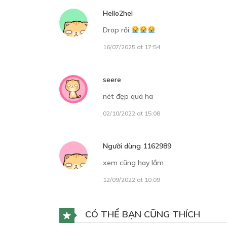
Hello2hel
C
Drop rồi
22
16/07/2025 at 17:54
seere
C
nét đẹp quá ha
22
02/10/2022 at 15:08
Người dùng 1162989
C
xem cũng hay lắm
24
12/09/2022 at 10:09
CÓ THỂ BẠN CŨNG THÍCH
C