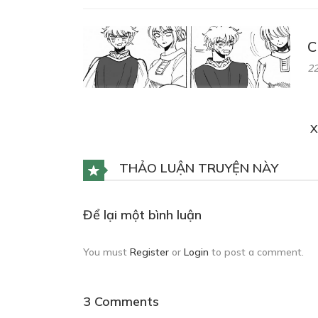
C
22
X
C
22
THẢO LUẬN TRUYỆN NÀY
Để lại một bình luận
C
You must
Register
or
Login
to post a comment.
22
3 Comments