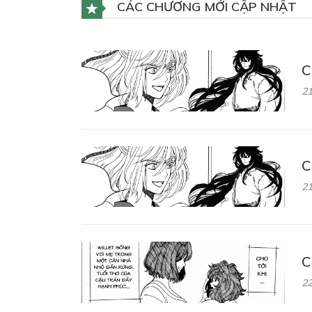
CÁC CHƯƠNG MỚI CẬP NHẬT
C
21
C
21
C
22