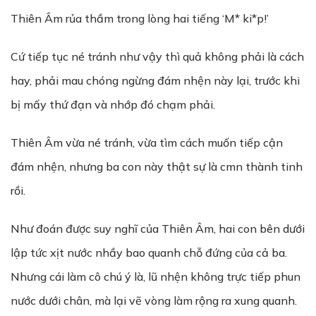
Thiên Âm rủa thầm trong lòng hai tiếng ‘M* ki*p!’
Cứ tiếp tục né tránh như vậy thì quả không phải là cách
hay, phải mau chóng ngừng đám nhện này lại, trước khi
bị mấy thứ đạn và nhớp đó chạm phải.
Thiên Âm vừa né tránh, vừa tìm cách muốn tiếp cận
đám nhện, nhưng ba con này thật sự là cmn thành tinh
rồi.
Như đoán được suy nghĩ của Thiên Âm, hai con bên dưới
lập tức xịt nước nhầy bao quanh chỗ đứng của cả ba.
Nhưng cái làm cô chú ý là, lũ nhện không trực tiếp phun
nước dưới chân, mà lại vẽ vòng làm rộng ra xung quanh.