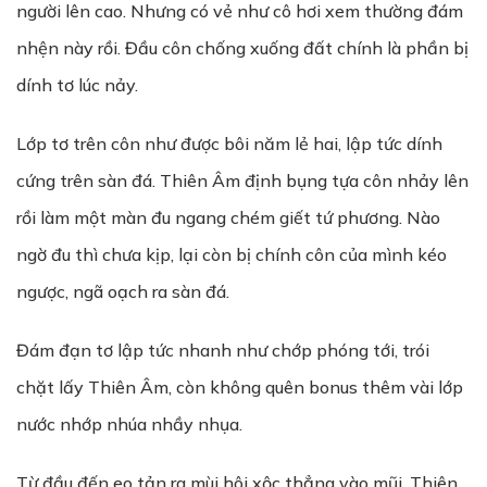
người lên cao. Nhưng có vẻ như cô hơi xem thường đám
nhện này rồi. Đầu côn chống xuống đất chính là phần bị
dính tơ lúc nảy.
Lớp tơ trên côn như được bôi năm lẻ hai, lập tức dính
cứng trên sàn đá. Thiên Âm định bụng tựa côn nhảy lên
rồi làm một màn đu ngang chém giết tứ phương. Nào
ngờ đu thì chưa kịp, lại còn bị chính côn của mình kéo
ngược, ngã oạch ra sàn đá.
Đám đạn tơ lập tức nhanh như chớp phóng tới, trói
chặt lấy Thiên Âm, còn không quên bonus thêm vài lớp
nước nhớp nhúa nhầy nhụa.
Từ đầu đến eo tản ra mùi hôi xộc thẳng vào mũi. Thiên