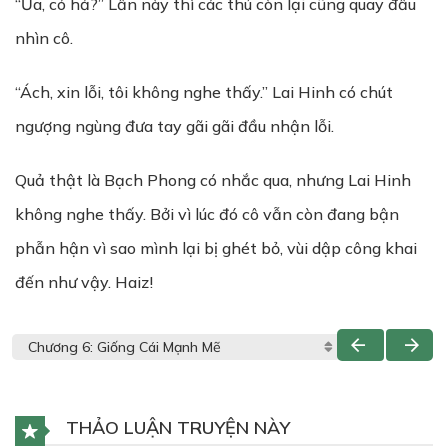
“Ủa, có hả?” Lần này thì các thú còn lại cũng quay đầu
nhìn cô.
“Ách, xin lỗi, tôi không nghe thấy.” Lai Hinh có chút
ngượng ngùng đưa tay gãi gãi đầu nhận lỗi.
Quả thật là Bạch Phong có nhắc qua, nhưng Lai Hinh
không nghe thấy. Bởi vì lúc đó cô vẫn còn đang bận
phẫn hận vì sao mình lại bị ghét bỏ, vùi dập công khai
đến như vậy. Haiz!
THẢO LUẬN TRUYỆN NÀY