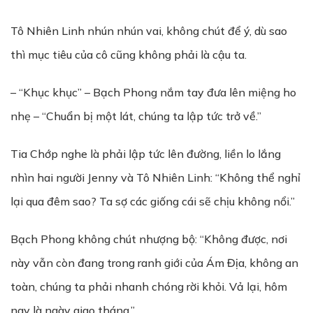
Tô Nhiên Linh nhún nhún vai, không chút để ý, dù sao
thì mục tiêu của cô cũng không phải là cậu ta.
– “Khục khục” – Bạch Phong nắm tay đưa lên miệng ho
nhẹ – “Chuẩn bị một lát, chúng ta lập tức trở về.”
Tia Chớp nghe là phải lập tức lên đường, liền lo lắng
nhìn hai người Jenny và Tô Nhiên Linh: “Không thể nghỉ
lại qua đêm sao? Ta sợ các giống cái sẽ chịu không nổi.”
Bạch Phong không chút nhượng bộ: “Không được, nơi
này vẫn còn đang trong ranh giới của Ám Địa, không an
toàn, chúng ta phải nhanh chóng rời khỏi. Vả lại, hôm
nay là ngày giao tháng.”