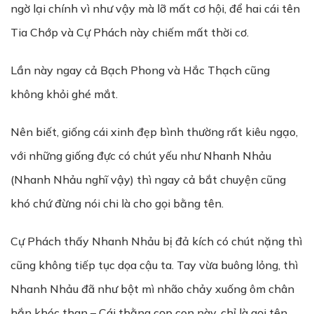
ngờ lại chính vì như vậy mà lỡ mất cơ hội, để hai cái tên
Tia Chớp và Cự Phách này chiếm mất thời cơ.
Lần này ngay cả Bạch Phong và Hắc Thạch cũng
không khỏi ghé mắt.
Nên biết, giống cái xinh đẹp bình thường rất kiêu ngạo,
với những giống đực có chút yếu như Nhanh Nhảu
(Nhanh Nhảu nghĩ vậy) thì ngay cả bắt chuyện cũng
khó chứ đừng nói chi là cho gọi bằng tên.
Cự Phách thấy Nhanh Nhảu bị đả kích có chút nặng thì
cũng không tiếp tục dọa cậu ta. Tay vừa buông lỏng, thì
Nhanh Nhảu đã như bột mì nhão chảy xuống ôm chân
hắn khóc than – Cái thằng cọp con này, chỉ là gọi tên,