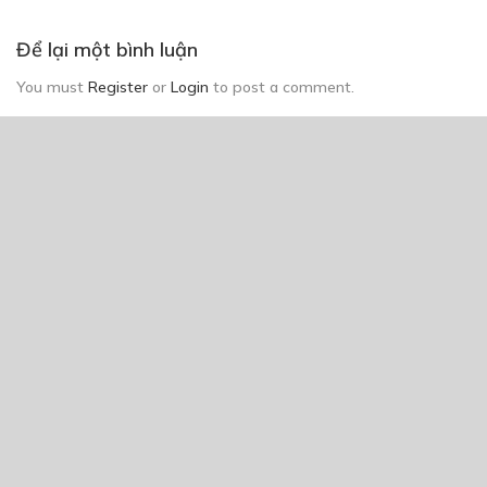
Để lại một bình luận
You must
Register
or
Login
to post a comment.
CÓ THỂ BẠN CŨNG THÍCH
Sao cậu lại luôn nghĩ về tôi ?
08/07/2021
Đừng Rời Xa Anh
04/11/2025