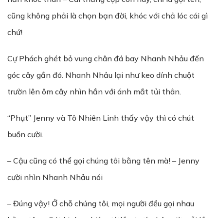
cũng không phải là chọn bạn đời, khóc với chả lóc cái gì
chứ!
Cự Phách ghét bỏ vung chân đá bay Nhanh Nhảu đến
góc cây gần đó. Nhanh Nhảu lại như keo dính chuột
trườn lên ôm cây nhìn hắn với ánh mắt tủi thân.
“Phụt” Jenny và Tô Nhiên Linh thấy vậy thì có chút
buồn cười.
– Cậu cũng có thể gọi chúng tôi bằng tên mà! – Jenny
cười nhìn Nhanh Nhảu nói
– Đúng vậy! Ở chỗ chúng tôi, mọi người đều gọi nhau