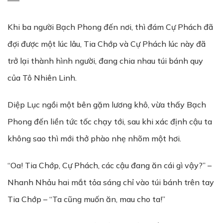
—–
Khi ba người Bạch Phong đến nơi, thì đám Cự Phách đã
đợi được một lúc lâu, Tia Chớp và Cự Phách lúc này đã
trở lại thành hình người, đang chia nhau túi bánh quy
của Tô Nhiên Linh.
Diệp Lục ngồi một bên gặm lương khô, vừa thấy Bạch
Phong đến liền tức tốc chạy tới, sau khi xác định cậu ta
không sao thì mới thở phào nhẹ nhõm một hơi.
“Oa! Tia Chớp, Cự Phách, các cậu đang ăn cái gì vậy?” –
Nhanh Nhảu hai mắt tỏa sáng chỉ vào túi bánh trên tay
Tia Chớp – “Ta cũng muốn ăn, mau cho ta!”