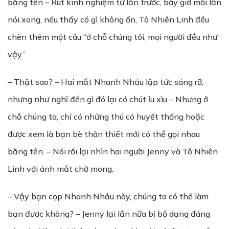
bằng tên – Rút kinh nghiệm từ lần trước, bây giờ mỗi lần
nói xong, nếu thấy có gì không ổn, Tô Nhiên Linh đều
chèn thêm một câu “ở chỗ chúng tôi, mọi người đều như
vậy.”
– Thật sao? – Hai mắt Nhanh Nhảu lập tức sáng rỡ,
nhưng như nghĩ đến gì đó lại có chút ỉu xìu – Nhưng ở
chỗ chúng ta, chỉ có những thú có huyết thống hoặc
được xem là bạn bè thân thiết mới có thể gọi nhau
bằng tên. – Nói rồi lại nhìn hai người Jenny và Tô Nhiên
Linh với ánh mắt chờ mong.
– Vậy bạn cọp Nhanh Nhảu này, chúng ta có thể làm
bạn được không? – Jenny lại lần nữa bị bộ dạng đáng