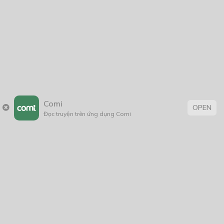
Họa Khúc – Quyển Thượng
04/07/2023
Blue Blood
08/01/2019
Comi
OPEN
Đọc truyện trên ứng dụng Comi
Thẻ:
Hài Hước
,
Lãng Mạn
,
rồng
,
thiếu nữ
,
tình cảm
,
xuyên không