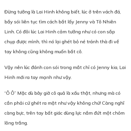
Đừng tưởng là Lai Hinh không biết, lúc ở trên vách đá,
bầy sói liên tục tìm cách bắt lấy Jenny và Tô Nhiên
Linh. Có đôi lúc Lai Hinh cảm tưởng như có con sắp
chụp được mình, thì nó lại ghét bỏ né tránh thà đi về
tay không cũng không muốn bắt cô.
Vậy nên lúc đánh con sói trong mắt chỉ có Jenny kia, Lai
Hinh mới ra tay mạnh như vậy.
“Ô Ô” Mặc dù bây giờ cô quả là xấu thật, nhưng mà có
cần phải cứ ghét ra mặt như vậy không chứ! Càng nghĩ
càng bực, trên tay bất giác dùng lực nắm đứt một chỏm
lông trắng.