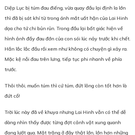
Diệp Lục bị túm đau điếng, vừa quay đầu lại định la lớn
thì đã bị sát khí từ trong ánh mắt uất hận của Lai Hinh
dọa cho tứ chi bủn rủn. Trong đầu lại bất giác hiện về
hình ảnh đầy đau đớn của con sói lúc nảy trước khi chết.
Hắn lắc lắc đầu rồi xem như không có chuyện gì xảy ra.
Mặc kệ nỗi đau trên lưng, tiếp tục phi nhanh về phía
trước.
Thôi thôi, muốn túm thì cứ túm, đứt lông còn tốt hơn là
đứt cổ!
Trời lúc này đã về khuya nhưng Lai Hinh vẫn có thể dễ
dàng nhìn thấy được từng đợt cảnh vật xung quanh
đang lướt qua. Mặt trăng ở đây thật lớn, lớn hơn những