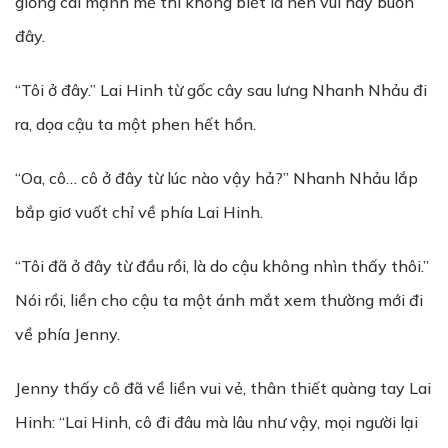
giống cái mạnh mẽ thì không biết là nên vui hay buồn
đây.
“Tôi ở đây.” Lai Hinh từ gốc cây sau lưng Nhanh Nhảu đi
ra, dọa cậu ta một phen hết hồn.
“Oa, cô… cô ở đây từ lúc nào vậy hả?” Nhanh Nhảu lắp
bắp giơ vuốt chỉ về phía Lai Hinh.
“Tôi đã ở đây từ đầu rồi, là do cậu không nhìn thấy thôi.”
Nói rồi, liền cho cậu ta một ánh mắt xem thường mới đi
về phía Jenny.
Jenny thấy cô đã về liền vui vẻ, thân thiết quàng tay Lai
Hinh: “Lai Hinh, cô đi đâu mà lâu như vậy, mọi người lại