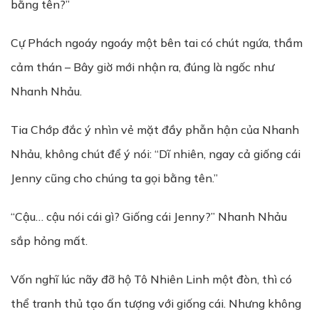
bằng tên?”
Cự Phách ngoáy ngoáy một bên tai có chút ngứa, thầm
cảm thán – Bây giờ mới nhận ra, đúng là ngốc như
Nhanh Nhảu.
Tia Chớp đắc ý nhìn vẻ mặt đầy phẫn hận của Nhanh
Nhảu, không chút để ý nói: “Dĩ nhiên, ngay cả giống cái
Jenny cũng cho chúng ta gọi bằng tên.”
“Cậu… cậu nói cái gì? Giống cái Jenny?” Nhanh Nhảu
sắp hỏng mất.
Vốn nghĩ lúc nãy đỡ hộ Tô Nhiên Linh một đòn, thì có
thể tranh thủ tạo ấn tượng với giống cái. Nhưng không