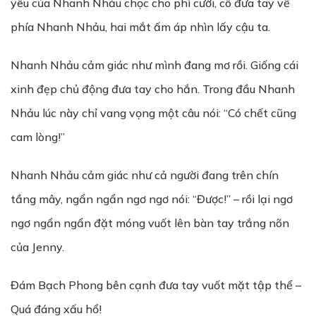
yêu của Nhanh Nhảu chọc cho phì cười, cô đưa tay về
phía Nhanh Nhảu, hai mắt ấm áp nhìn lấy cậu ta.
Nhanh Nhảu cảm giác như mình đang mơ rồi. Giống cái
xinh đẹp chủ động đưa tay cho hắn. Trong đầu Nhanh
Nhảu lúc này chỉ vang vọng một câu nói: “Có chết cũng
cam lòng!”
Nhanh Nhảu cảm giác như cả người đang trên chín
tầng mây, ngẩn ngẩn ngơ ngơ nói: “Được!” – rồi lại ngơ
ngơ ngẩn ngẩn đặt móng vuốt lên bàn tay trắng nõn
của Jenny.
Đám Bạch Phong bên cạnh đưa tay vuốt mặt tập thể –
Quá đáng xấu hổ!