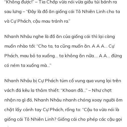
“Không được!” – Tia Chớp vừa nói vừa giấu túi bánh ra
sau lưng – “Đây là đồ ăn giống cái Tô Nhiên Linh cho ta
và Cự Phách, cậu mau tránh ra.”
Nhanh Nhảu nghe là đồ ăn của giống cái thì lại càng
muốn nhào tới: “Cho ta, ta cũng muốn ăn. A A A… Cự
Phách, mau bỏ ta xuống… ta không ăn nữa…. A A… đừng
có ném ta xuống mà…”
Nhanh Nhảu bị Cự Phách túm cổ vung qua vung lại trên
vách đá kêu la thảm thiết: “Khoan đã…” – Như chợt
nhận ra gì đó, Nhanh Nhảu nhanh chóng xoay người ôm
chặt lấy cánh tay Cự Phách, rống to: “Cậu ta vừa nói là
giống cái Tô Nhiên Linh? Giống cái cho phép các cậu gọi