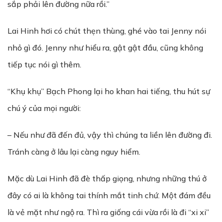
sắp phải lên đường nữa rồi.”
Lai Hinh hơi có chút thẹn thùng, ghé vào tai Jenny nói
nhỏ gì đó. Jenny như hiểu ra, gật gật đầu, cũng không
tiếp tục nói gì thêm.
“Khụ khụ” Bạch Phong lại ho khan hai tiếng, thu hút sự
chú ý của mọi người:
– Nếu như đã đến đủ, vậy thì chúng ta liền lên đường đi.
Tránh càng ở lâu lại càng nguy hiểm.
Mặc dù Lai Hinh đã đè thấp giọng, nhưng những thú ở
đây có ai là không tai thính mắt tinh chứ. Một đám đều
là vẻ mặt như ngộ ra. Thì ra giống cái vừa rồi là đi “xi xi”