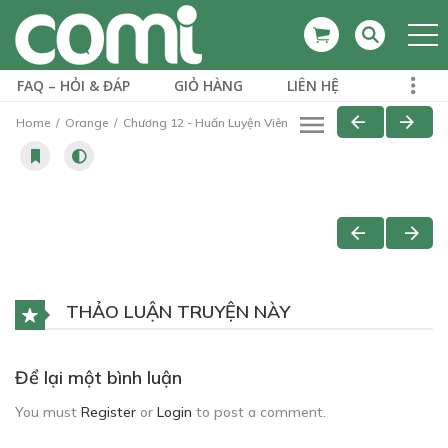
FAQ – HỎI & ĐÁP
GIỎ HÀNG
LIÊN HỆ
Home
Orange
Chương 12 - Huấn Luyện Viên
THẢO LUẬN TRUYỆN NÀY
Để lại một bình luận
You must
Register
or
Login
to post a comment.