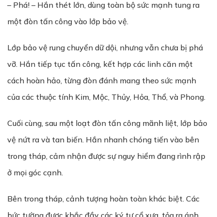
– Phá! – Hắn thét lớn, dùng toàn bộ sức mạnh tung ra
một đòn tấn công vào lớp bảo vệ.
Lớp bảo vệ rung chuyển dữ dội, nhưng vẫn chưa bị phá
vỡ. Hắn tiếp tục tấn công, kết hợp các linh căn một
cách hoàn hảo, từng đòn đánh mang theo sức mạnh
của các thuộc tính Kim, Mộc, Thủy, Hỏa, Thổ, và Phong.
Cuối cùng, sau một loạt đòn tấn công mãnh liệt, lớp bảo
vệ nứt ra và tan biến. Hắn nhanh chóng tiến vào bên
trong tháp, cảm nhận được sự nguy hiểm đang rình rập
ở mọi góc cạnh.
Bên trong tháp, cảnh tượng hoàn toàn khác biệt. Các
bức tường được khắc đầy các ký tự cổ xưa, tỏa ra ánh