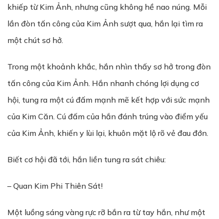
khiếp từ Kim Ảnh, nhưng cũng không hề nao núng. Mỗi
lần đòn tấn công của Kim Ảnh sượt qua, hắn lại tìm ra
một chút sơ hở.
Trong một khoảnh khắc, hắn nhìn thấy sơ hở trong đòn
tấn công của Kim Ảnh. Hắn nhanh chóng lợi dụng cơ
hội, tung ra một cú đấm mạnh mẽ kết hợp với sức mạnh
của Kim Căn. Cú đấm của hắn đánh trúng vào điểm yếu
của Kim Ảnh, khiến y lùi lại, khuôn mặt lộ rõ vẻ đau đớn.
Biết cơ hội đã tới, hắn liền tung ra sát chiêu:
– Quan Kim Phi Thiên Sát!
Một luồng sáng vàng rực rỡ bắn ra từ tay hắn, như một