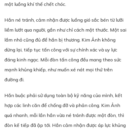
một luồng khí thế chết chóc.
Hắn né tránh, cảm nhận được luồng gió sắc bén từ lưỡi
liềm lướt qua người, gần như chỉ cách một thước. Một sai
lầm nhỏ cũng đủ để hắn bị thương. Kim Ảnh không
dừng lại, tiếp tục tấn công với sự chính xác và uy lực
đáng kinh ngạc. Mỗi đòn tấn công đều mang theo sức
mạnh khủng khiếp, như muốn xé nát mọi thứ trên
đường đi.
Hắn buộc phải sử dụng toàn bộ kỹ năng của mình, kết
hợp các linh căn để chống đỡ và phản công. Kim Ảnh
quá nhanh, mỗi lần hắn vừa né tránh được một đòn, thì
đòn kế tiếp đã ập tới. Hắn cảm nhận được áp lực khủng