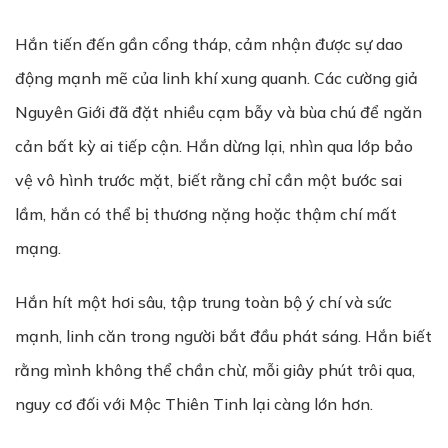
Hắn tiến đến gần cổng tháp, cảm nhận được sự dao
động mạnh mẽ của linh khí xung quanh. Các cường giả
Nguyên Giới đã đặt nhiều cạm bẫy và bùa chú để ngăn
cản bất kỳ ai tiếp cận. Hắn dừng lại, nhìn qua lớp bảo
vệ vô hình trước mặt, biết rằng chỉ cần một bước sai
lầm, hắn có thể bị thương nặng hoặc thậm chí mất
mạng.
Hắn hít một hơi sâu, tập trung toàn bộ ý chí và sức
mạnh, linh căn trong người bắt đầu phát sáng. Hắn biết
rằng mình không thể chần chừ, mỗi giây phút trôi qua,
nguy cơ đối với Mộc Thiên Tinh lại càng lớn hơn.