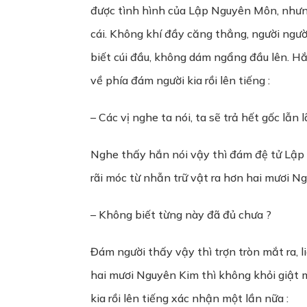
được tình hình của Lập Nguyên Môn, nhưn
cái. Không khí đầy căng thẳng, người ngư
biết cúi đầu, không dám ngẩng đầu lên. Hắn 
về phía đám người kia rồi lên tiếng :
– Các vị nghe ta nói, ta sẽ trả hết gốc lẫn l
Nghe thấy hắn nói vậy thì đám đệ tử Lập 
rãi móc từ nhẫn trữ vật ra hơn hai mươi N
– Không biết từng này đã đủ chưa ?
Đám người thấy vậy thì trợn tròn mắt ra, l
hai mươi Nguyên Kim thì không khỏi giật 
kia rồi lên tiếng xác nhận một lần nữa :