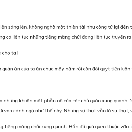
ền sáng lên, không nghờ một thiên tài như công tử lại đến t
ng có liên tục những tiếng mắng chửi đang liên tục truyền ra 
 cho ta !
 quán ăn của ta ăn chực mấy năm rồi còn đòi quỵt tiền luôn 
qua những khuôn mặt phẫn nộ của các chủ quán xung quanh. 
 rơi vào cảnh ngộ như thế này. Nhưng sự thật vẫn là sự thật,
g tiếng mắng chửi xung quanh. Hắn đã quá quen thuộc với c