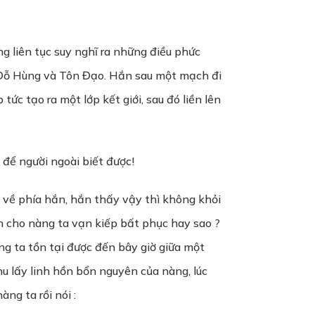
 liên tục suy nghĩ ra những điều phức
a Đỗ Hùng và Tôn Đạo. Hắn sau một mạch đi
c tạo ra một lớp kết giới, sau đó liền lên
 để người ngoài biết được!
 về phía hắn, hắn thấy vậy thì không khỏi
ến cho nàng ta vạn kiếp bất phục hay sao ?
ng ta tồn tại được đến bây giờ giữa một
u lấy linh hồn bổn nguyên của nàng, lúc
ng ta rồi nói :