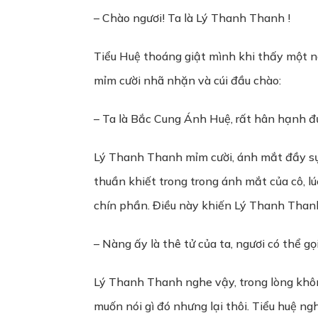
– Chào ngươi! Ta là Lý Thanh Thanh !
Tiểu Huệ thoáng giật mình khi thấy một n
mỉm cười nhã nhặn và cúi đầu chào:
– Ta là Bắc Cung Ánh Huệ, rất hân hạnh đ
Lý Thanh Thanh mỉm cười, ánh mắt đầy sự 
thuần khiết trong trong ánh mắt của cô, l
chín phần. Điều này khiến Lý Thanh Thanh
– Nàng ấy là thê tử của ta, ngươi có thể g
Lý Thanh Thanh nghe vậy, trong lòng khôn
muốn nói gì đó nhưng lại thôi. Tiểu huệ n