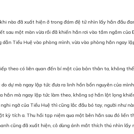
hi nào đã xuất hiện ở trong đám đệ tử nhìn lấy hắn đầu đang
biết sau một màn vừa rồi đã khiến hắn rơi vào tầm ngắm củ
dẫn Tiểu Huệ vào phòng mình, vừa vào phòng hắn ngay lập tứ
iếp theo có liên quan đến bí mật của bản thân ta, không thể
 do dự mà ngay lập tức đưa ra linh hồn bổn nguyên của mình
 của hắn mà ngay lập tức làm theo, không sợ hắn lật lọng khi
nghi ngờ của Tiểu Huệ thì cũng lắc đầu bó tay, người như nà
t kỳ tích a. Thu hồi tạp niệm qua một bên hắn sau đó liền th
nh cũng đã xuất hiện, cô dùng ánh mắt thích thú nhìn lấy nà