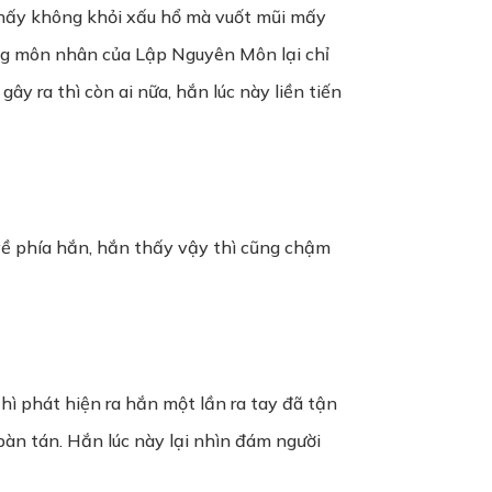
hấy không khỏi xấu hổ mà vuốt mũi mấy
ững môn nhân của Lập Nguyên Môn lại chỉ
ây ra thì còn ai nữa, hắn lúc này liền tiến
về phía hắn, hắn thấy vậy thì cũng chậm
hì phát hiện ra hắn một lần ra tay đã tận
àn tán. Hắn lúc này lại nhìn đám người