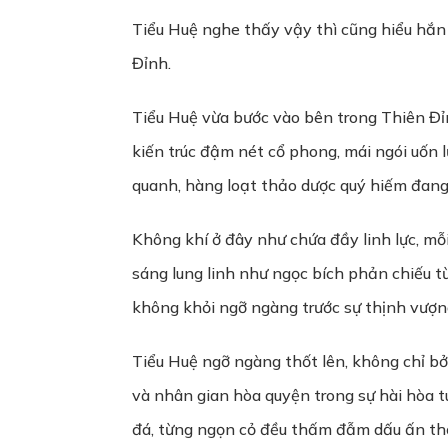
Tiểu Huệ nghe thấy vậy thì cũng hiểu hắn 
Đỉnh.
Tiểu Huệ vừa bước vào bên trong Thiên Đỉ
kiến trúc đậm nét cổ phong, mái ngói uốn 
quanh, hàng loạt thảo dược quý hiếm đang
Không khí ở đây như chứa đầy linh lực, m
sáng lung linh như ngọc bích phản chiếu t
không khỏi ngỡ ngàng trước sự thịnh vượng
Tiểu Huệ ngỡ ngàng thốt lên, không chỉ bở
và nhân gian hòa quyện trong sự hài hòa 
đá, từng ngọn cỏ đều thấm đẫm dấu ấn thời