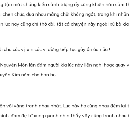
g tận mắt chứng kiến cảnh tượng ấy cũng khiến hắn cảm t
ời chen chúc, đua nhau mắng chửi không ngớt, trong khi nh
lúc này cũng chỉ thở dài, tất cả chuyện này ngoài xú bà kia g
ãi cho các vị, xin các vị đừng tiếp tục gây ồn ào nữa !
Nguyên Môn lẫn đám người kia lúc này liền nghi hoặc quay 
guyên Kim ném cho bọn họ :
iền vội vàng tranh nhau nhặt. Lúc này họ cùng nhau đếm lại t
mình, đám đệ tử xung quanh nhìn thấy vậy cũng tranh nhau b