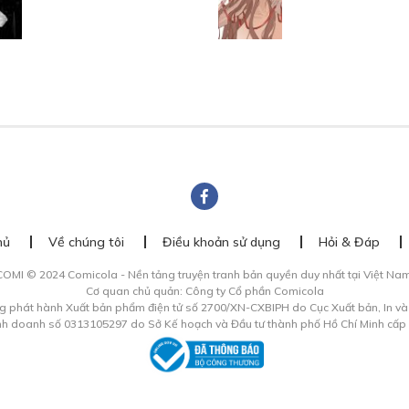
hủ
Về chúng tôi
Điều khoản sử dụng
Hỏi & Đáp
COMI © 2024 Comicola - Nền tảng truyện tranh bản quyền duy nhất tại Việt Nam
Cơ quan chủ quản: Công ty Cổ phần Comicola
g phát hành Xuất bản phẩm điện tử số 2700/XN-CXBIPH do Cục Xuất bản, In v
inh doanh số 0313105297 do Sở Kế hoạch và Đầu tư thành phố Hồ Chí Minh cấp