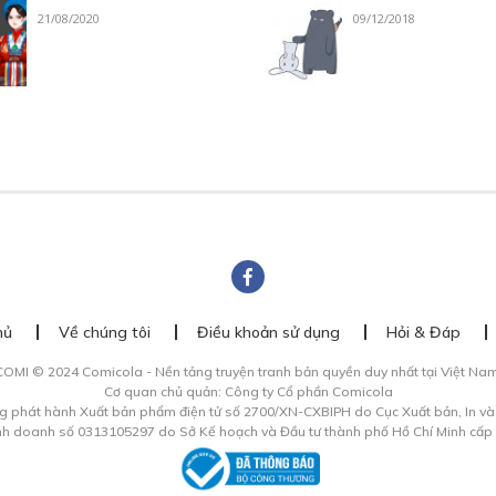
21/08/2020
09/12/2018
hủ
Về chúng tôi
Điều khoản sử dụng
Hỏi & Đáp
COMI © 2024 Comicola - Nền tảng truyện tranh bản quyền duy nhất tại Việt Nam
Cơ quan chủ quản: Công ty Cổ phần Comicola
g phát hành Xuất bản phẩm điện tử số 2700/XN-CXBIPH do Cục Xuất bản, In v
inh doanh số 0313105297 do Sở Kế hoạch và Đầu tư thành phố Hồ Chí Minh cấp