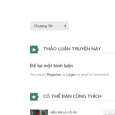
THẢO LUẬN TRUYỆN NÀY
Để lại một bình luận
You must
Register
or
Login
to post a comment.
CÓ THỂ BẠN CŨNG THÍCH
NẾU EM LÀ CÔ ẤY