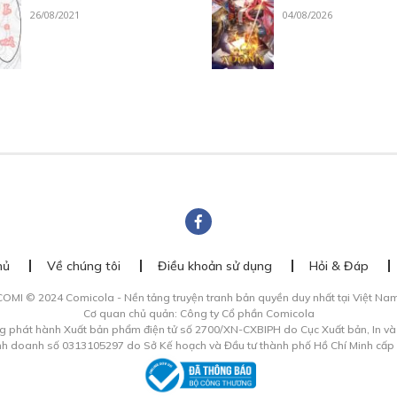
26/08/2021
04/08/2026
hủ
Về chúng tôi
Điều khoản sử dụng
Hỏi & Đáp
COMI © 2024 Comicola - Nền tảng truyện tranh bản quyền duy nhất tại Việt Nam
Cơ quan chủ quản: Công ty Cổ phần Comicola
g phát hành Xuất bản phẩm điện tử số 2700/XN-CXBIPH do Cục Xuất bản, In v
inh doanh số 0313105297 do Sở Kế hoạch và Đầu tư thành phố Hồ Chí Minh cấp