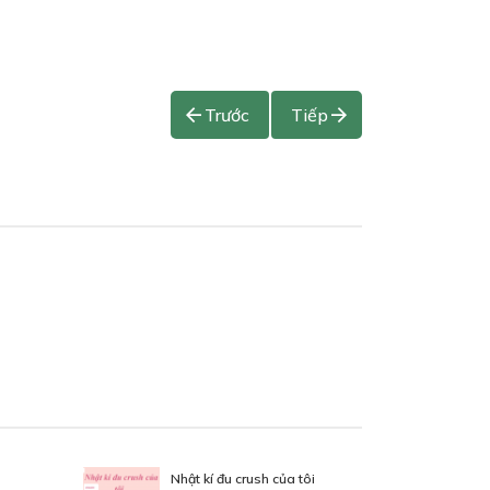
Trước
Tiếp
Nhật kí đu crush của tôi