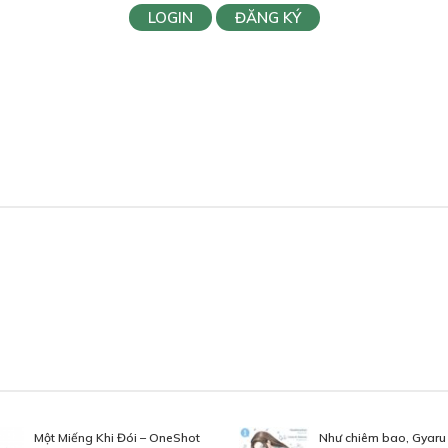
LOGIN
ĐĂNG KÝ
Một Miếng Khi Đói – OneShot
Như chiêm bao, Gyaru