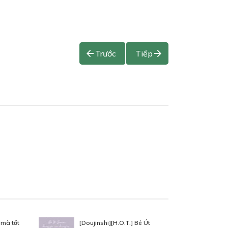
Trước
Tiếp
 mà tốt
[Doujinshi][H.O.T.] Bé Út