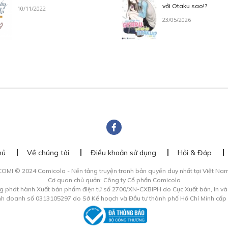
với Otaku sao!?
10/11/2022
23/05/2026
hủ
Về chúng tôi
Điều khoản sử dụng
Hỏi & Đáp
COMI © 2024 Comicola - Nền tảng truyện tranh bản quyền duy nhất tại Việt Nam
Cơ quan chủ quản: Công ty Cổ phần Comicola
g phát hành Xuất bản phẩm điện tử số 2700/XN-CXBIPH do Cục Xuất bản, In v
inh doanh số 0313105297 do Sở Kế hoạch và Đầu tư thành phố Hồ Chí Minh cấp