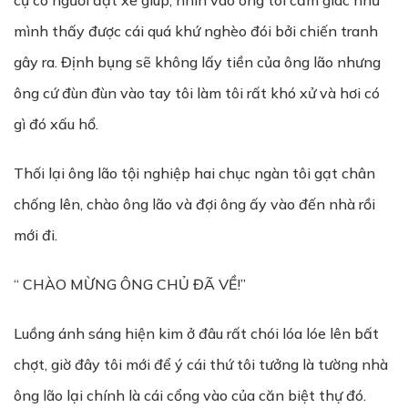
cụ có người đặt xe giúp, nhìn vào ông tôi cảm giác như
mình thấy được cái quá khứ nghèo đói bởi chiến tranh
gây ra. Định bụng sẽ không lấy tiền của ông lão nhưng
ông cứ đùn đùn vào tay tôi làm tôi rất khó xử và hơi có
gì đó xấu hổ.
Thối lại ông lão tội nghiệp hai chục ngàn tôi gạt chân
chống lên, chào ông lão và đợi ông ấy vào đến nhà rồi
mới đi.
“ CHÀO MỪNG ÔNG CHỦ ĐÃ VỀ!”
Luồng ánh sáng hiện kim ở đâu rất chói lóa lóe lên bất
chợt, giờ đây tôi mới để ý cái thứ tôi tưởng là tường nhà
ông lão lại chính là cái cổng vào của căn biệt thự đó.