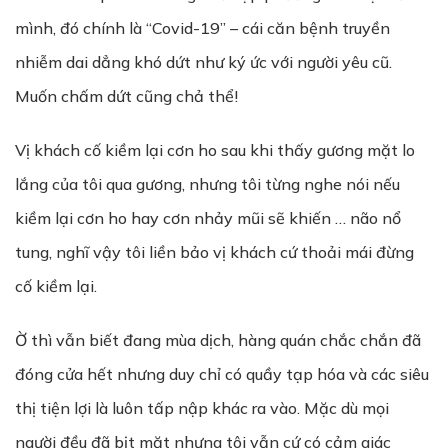
mình, đó chính là “Covid-19” – cái căn bệnh truyền
nhiễm dai dẳng khó dứt như ký ức với người yêu cũ.
Muốn chấm dứt cũng chả thể!
Vị khách cố kiềm lại cơn ho sau khi thấy gương mặt lo
lắng của tôi qua gương, nhưng tôi từng nghe nói nếu
kiềm lại cơn ho hay cơn nhảy mũi sẽ khiến … não nổ
tung, nghĩ vậy tôi liền bảo vị khách cứ thoải mái đừng
cố kiềm lại.
Ờ thì vẫn biết đang mùa dịch, hàng quán chắc chắn đã
đóng cửa hết nhưng duy chỉ có quầy tạp hóa và các siêu
thị tiện lợi là luôn tấp nập khác ra vào. Mặc dù mọi
người đều đã bịt mặt nhưng tôi vẫn cứ có cảm giác