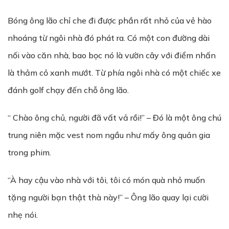
Bóng ông lão chỉ che đi được phần rất nhỏ của vẻ hào
nhoáng từ ngôi nhà đó phát ra. Có một con đường dài
nối vào căn nhà, bao bọc nó là vườn cây với điểm nhấn
là thảm cỏ xanh mướt. Từ phía ngôi nhà có một chiếc xe
đánh golf chạy đến chỗ ông lão.
“ Chào ông chủ, người đã vất vả rồi!” – Đó là một ông chú
trung niên mặc vest nom ngầu như mấy ông quản gia
trong phim.
“À hay cậu vào nhà với tôi, tôi có món quà nhỏ muốn
tặng người bạn thật thà này!” – Ông lão quay lại cười
nhẹ nói.