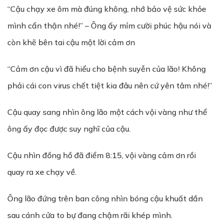
“Cậu chạy xe ôm mà đúng không, nhớ bảo vệ sức khỏe
mình cẩn thận nhé!” – Ông ấy mỉm cười phúc hậu nói và
còn khẽ bên tai cậu một lời cảm ơn
“Cảm ơn cậu vì đã hiểu cho bệnh suyễn của lão! Không
phải cái con virus chết tiệt kia đâu nên cứ yên tâm nhé!”
Cậu quay sang nhìn ông lão một cách vội vàng như thể
ông ấy đọc được suy nghĩ của cậu.
Cậu nhìn đồng hồ đã điểm 8:15, vội vàng cảm ơn rồi
quay ra xe chạy về.
Ông lão đứng trên ban công nhìn bóng cậu khuất dần
sau cánh cửa to bự đang chậm rãi khép mình.