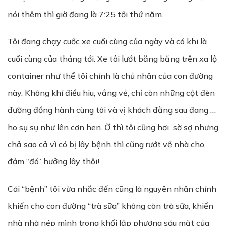
nói thêm thì giờ đang là 7:25 tối thứ năm.
Tôi đang chạy cuốc xe cuối cùng của ngày và có khi là
cuối cùng của tháng tới. Xe tôi lướt băng băng trên xa lộ
container như thể tôi chính là chủ nhân của con đường
này. Không khí điều hiu, vắng vẻ, chỉ còn những cột đèn
đường đồng hành cùng tôi và vị khách đằng sau đang …
ho sụ sụ như lên cơn hen. Ờ thì tôi cũng hơi sờ sợ nhưng
chả sao cả vì có bị lây bệnh thì cũng rướt về nhà cho
đám “đó” hưởng lây thôi!
Cái “bệnh” tôi vừa nhắc đến cũng là nguyên nhân chính
khiến cho con đường “trà sữa” không còn trà sữa, khiến
nhà nhà nép mình trong khối lập phương sáu mặt của