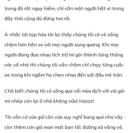
trong đó rất nguy hiểm, chỉ cần một người hắt xì trong
đấy thôi cũng đủ đứng tim rồi.
À nhắc tới tạp hóa tôi lại thấy chúng tôi có vẻ sống
chậm hơn hẳn so với mọi người xung quang. Khi mọi
người đang đua nhau tích trữ mì gói thành từng thừng
vác về nhà thì chúng tôi vẫn chăm chỉ chạy từng cuốc
xe trong khi ngắm họ chen nhau đến sứt đầu mẻ trán.
Chả biết chúng tôi có sống qua nổi mùa dịch với vài gói
mì nhép còn lại ở nhà không nữa! Hazzz!
Tôi vẫn cứ vừa giữ côn vừa suy nghĩ bang quơ như vậy
còn thêm cơn gió man mát ban tối, đường xá vắng vẻ,