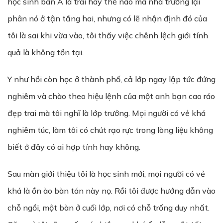
học sinh ban A là trai hay thế nào mà nhà trường lại
phân nó ở tận tầng hai, nhưng có lẽ nhận định đó của
tôi là sai khi vừa vào, tôi thấy việc chênh lệch giới tính
quả là không tồn tại.
Y như hồi còn học ở thành phố, cả lớp ngay lập tức đứng
nghiêm và chào theo hiệu lệnh của một anh bạn cao ráo
đẹp trai mà tôi nghĩ là lớp trưởng. Mọi người có vẻ khá
nghiêm túc, làm tôi có chút rạo rực trong lòng liệu không
biết ở đây có ai hợp tính hay không.
Sau màn giới thiệu tôi là học sinh mới, mọi người có vẻ
khá là ồn ào bàn tán này nọ. Rồi tôi được hướng dẫn vào
chỗ ngồi, một bàn ở cuối lớp, nơi có chỗ trống duy nhất.