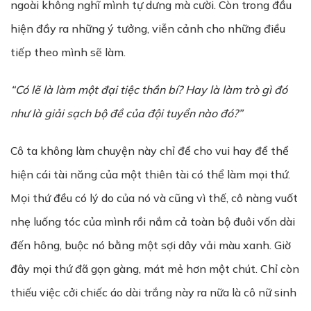
ngoài không nghĩ mình tự dưng mà cười. Còn trong đầu
hiện đầy ra những ý tưởng, viễn cảnh cho những điều
tiếp theo mình sẽ làm.
“Có lẽ là làm một đại tiệc thần bí? Hay là làm trò gì đó
như là giải sạch bộ đề của đội tuyển nào đó?”
Cô ta không làm chuyện này chỉ để cho vui hay để thể
hiện cái tài năng của một thiên tài có thể làm mọi thứ.
Mọi thứ đều có lý do của nó và cũng vì thế, cô nàng vuốt
nhẹ luống tóc của mình rồi nắm cả toàn bộ đuôi vốn dài
đến hông, buộc nó bằng một sợi dây vải màu xanh. Giờ
đây mọi thứ đã gọn gàng, mát mẻ hơn một chút. Chỉ còn
thiếu việc cởi chiếc áo dài trắng này ra nữa là cô nữ sinh