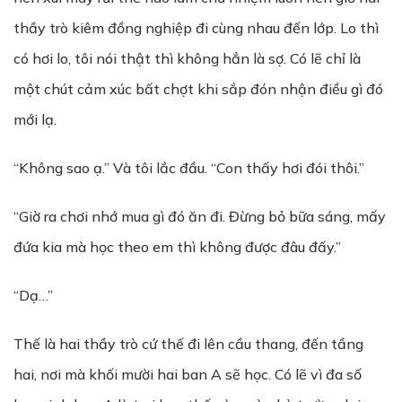
thầy trò kiêm đồng nghiệp đi cùng nhau đến lớp. Lo thì
có hơi lo, tôi nói thật thì không hẳn là sợ. Có lẽ chỉ là
một chút cảm xúc bất chợt khi sắp đón nhận điều gì đó
mới lạ.
“Không sao ạ.” Và tôi lắc đầu. “Con thấy hơi đói thôi.”
“Giờ ra chơi nhớ mua gì đó ăn đi. Đừng bỏ bữa sáng, mấy
đứa kia mà học theo em thì không được đâu đấy.”
“Dạ…”
Thế là hai thầy trò cứ thế đi lên cầu thang, đến tầng
hai, nơi mà khối mười hai ban A sẽ học. Có lẽ vì đa số