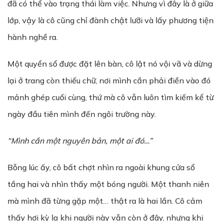
đã có thể vào trạng thái làm việc. Nhưng vì đây là ở giữa
lớp, vậy là cô cũng chỉ đành chật lưỡi và lấy phương tiện
hành nghề ra.
Một quyển sổ được đặt lên bàn, cô lật nó vội vã và dừng
lại ở trang còn thiếu chữ, nơi mình cần phải điền vào đó
mảnh ghép cuối cùng, thứ mà cô vẫn luôn tìm kiếm kể từ
ngày đầu tiên mình đến ngôi trường này.
“Mình cần một nguyên bản, một ai đó…”
Bỗng lúc ấy, cô bất chợt nhìn ra ngoài khung cửa sổ
tầng hai và nhìn thấy một bóng người. Một thanh niên
mà mình đã từng gặp một… thật ra là hai lần. Cô cảm
thấy hơi kỳ lạ khi người này vẫn còn ở đây, nhưng khi