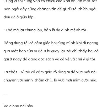
Cũng vì tôi cũng vốn có chiều cao khá ổn lẫn mắt tốt
nên ngồi đây cũng chẳng vấn đề gì, dù tôi thích ngồi
đâu đó ở giữa lớp…
“Thế mà lại chung lớp, hẳn là do định mệnh rồi.”
Bỗng dưng tôi có cảm giác hơi rùng mình khi đi ngang
qua một bàn của ai đó. Khi quay lại, tôi chỉ thấy hai cô
gái ở ngay đó đang đọc sách và có vẻ và chú ý gì tôi.
Lạ thật… Vì tôi có cảm giác, rõ ràng ai đó vừa mới nói
chuyện với mình, thậm chí… là vừa mới mỉm cười nữa.
…
Và giọng nói này…