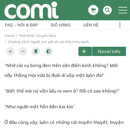
FAQ – HỎI & ĐÁP
GIỎ HÀNG
LIÊN HỆ
Home
Thời Khắc Chuyển Mùa
Chương 19.0: Người con gái và sợi dây màu xanh
Novel Info
“Nhớ cái vụ bóng đen trên sân điền kinh không? Mới
nãy thằng Hải vừa bị đuổi dí sấp mặt luôn đó!”
“Biết thế mà nó vẫn liều ra xem à? Rồi có sao không?”
“Như người mất hồn bên kia kìa.”
Ở đâu cũng vậy, luôn có những cái truyền thuyết, truyện