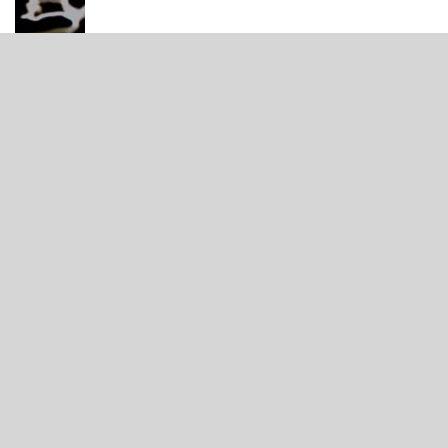
Black Rose
06/06/2019
Protectors of the earth (Câu chuyện chưa hồi kết)
04/08/2021
Con Trai hay Con Gái ???
01/03/2020