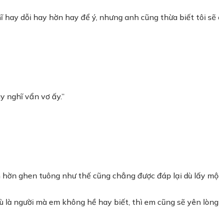
hĩ hay dỗi hay hờn hay để ý, nhưng anh cũng thừa biết tôi sẽ
y nghĩ vẩn vơ ấy.”
 hờn ghen tuông như thế cũng chẳng được đáp lại dù lấy một
, dù là người mà em không hề hay biết, thì em cũng sẽ yên lòng