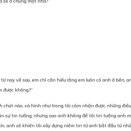
a sẽ ở chung một nhà?”
ừ nay về sau, em chỉ cần hiểu rằng em luôn có anh ở bên, an
àm được không?”
ch chút nào, và hình như trong tôi cảm nhận được những điều 
n sự tin tưởng, nhưng sao anh không để tôi tin tưởng anh mộ
ín, anh sẽ khiến tôi xây dựng niềm tin từ anh bắt đầu từ nhữ