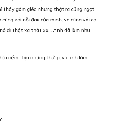
ì thấy gớm giếc nhưng thật ra cũng ngọt
h cùng với nỗi đau của mình, và cùng với cả
á nó đi thật xa thật xa… Anh đã làm như
phải nếm chịu những thứ gì, và anh làm
y.