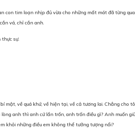
ian con tim loạn nhịp đủ vừa cho những mất mát đã từng qua
ần vá, chỉ cần anh.
 thực sự.
 mật, về quá khứ, về hiện tại, về cả tương lai. Chẳng cho tôi
g lòng anh thì anh cứ lẩn trốn, anh trốn điều gì? Anh muốn g
em khỏi những điều em không thể tưởng tượng nổi?