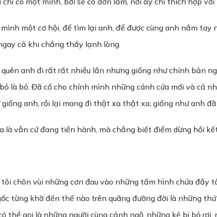
 chỉ có một mình, bởi sẽ cô đơn lắm, nơi ấy chỉ thích hợp vớ
h mình một cơ hội, để tìm lại anh, để được cùng anh nắm tay 
gay cả khi chẳng thấy lạnh lòng.
ể quên anh đi rất rất nhiều lần nhưng giống như chính bản ng
 bỏ là bỏ. Đã cố cho chính mình những cánh cửa mới và cả nh
iống anh, rồi lại mang đi thật xa thật xa, giống như anh đã
ra là vẫn cứ đang tiến hành, mà chẳng biết điểm dừng hồi kết 
à tôi chôn vùi những cơn đau vào những tấm hình chứa đầy tâ
ngốc từng khờ đến thế nào trên quãng đường đời là những th
có thể gọi là những người cùng cảnh ngộ, những kẻ bị bỏ rơ