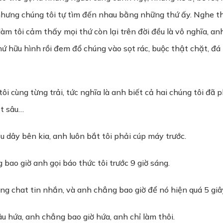
hưng chúng tôi tự tìm đến nhau bằng những thứ ấy. Nghe th
làm tôi cảm thấy mọi thứ còn lại trên đời đều là vô nghĩa, an
hứ hữu hình rồi đem đổ chúng vào sọt rác, buộc thật chặt, đ
i cùng từng trải, tức nghĩa là anh biết cả hai chúng tôi đã 
ật sâu…
u dây bên kia, anh luôn bắt tôi phải cúp máy trước.
bao giờ anh gọi báo thức tôi trước 9 giờ sáng.
ng chat tin nhắn, và anh chẳng bao giờ để nó hiện quá 5 giâ
u hứa, anh chẳng bao giờ hứa, anh chỉ làm thôi.