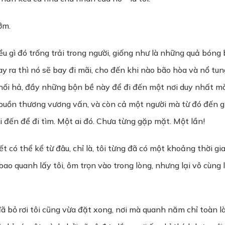
ớm.
u gì đó trống trải trong người, giống như là những quả bóng 
ay ra thì nó sẽ bay đi mãi, cho đến khi nào bão hòa và nổ tu
 ã hối hả, đầy những bộn bề này để đi đến một nơi duy nhất m
buồn thương vương vấn, và còn cả một người mà từ đó đến giờ
ôi đến để đi tìm. Một ai đó. Chưa từng gặp mặt. Một lần!
 có thể kể từ đâu, chỉ là, tôi từng đã có một khoảng thời gian
 quanh lấy tôi, ôm trọn vào trong lòng, nhưng lại vô cùng lạ
đã bỏ rơi tôi cũng vừa đặt xong, nơi mà quanh năm chỉ toàn 