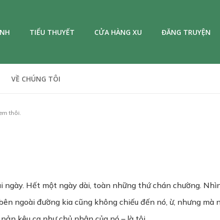
ANH
TIỂU THUYẾT
CỬA HÀNG XU
ĐĂNG TRUYỆN
VỀ CHÚNG TÔI
em thôi.
vài ngày. Hết một ngày dài, toàn những thứ chán chường. Nhì
bên ngoài đường kia cũng không chiếu đến nó, ừ, nhưng mà nh
ản kêu ca như chủ nhân của nó – là tôi.