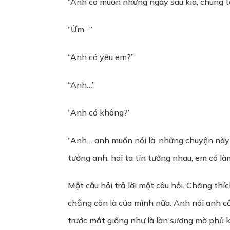
“Anh có muốn những ngày sau kia, chúng t
“Ừm…”
“Anh có yêu em?”
“Anh…”
“Anh có không?”
“Anh… anh muốn nói là, những chuyện này t
tưởng anh, hai ta tin tưởng nhau, em có l
Một câu hỏi trả lời một câu hỏi. Chẳng thí
chẳng còn là của mình nữa. Anh nói anh cầ
trước mắt giống như là làn sương mờ phủ k