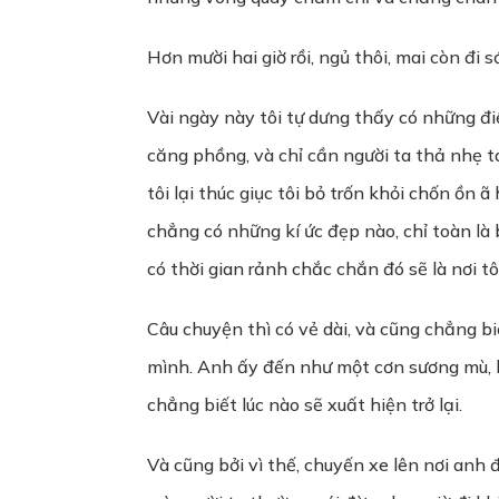
Hơn mười hai giờ rồi, ngủ thôi, mai còn đi s
Vài ngày này tôi tự dưng thấy có những điề
căng phồng, và chỉ cần người ta thả nhẹ t
tôi lại thúc giục tôi bỏ trốn khỏi chốn ồn
chẳng có những kí ức đẹp nào, chỉ toàn là 
có thời gian rảnh chắc chắn đó sẽ là nơi t
Câu chuyện thì có vẻ dài, và cũng chẳng biết
mình. Anh ấy đến như một cơn sương mù, bao
chẳng biết lúc nào sẽ xuất hiện trở lại.
Và cũng bởi vì thế, chuyến xe lên nơi anh 