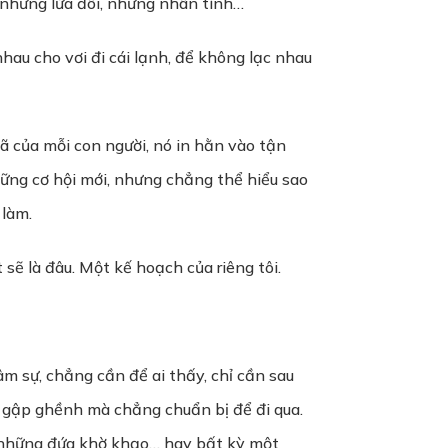
i những lứa đôi, những nhân tình…
nhau cho vơi đi cái lạnh, để không lạc nhau
ã của mỗi con người, nó in hằn vào tận
ững cơ hội mới, nhưng chẳng thể hiểu sao
 làm.
sẽ là đâu. Một kế hoạch của riêng tôi.
m sự, chẳng cần để ai thấy, chỉ cần sau
ứ gập ghềnh mà chẳng chuẩn bị để đi qua.
i, những đứa khờ khạo… hay bất kỳ một