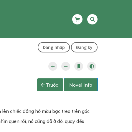
Đăng nhập
Đăng ký
Trước
Novel Info
n lên chiếc đồng hồ màu bạc treo trên góc
ìn quen rồi, nó cũng đã ở đó, quay đều