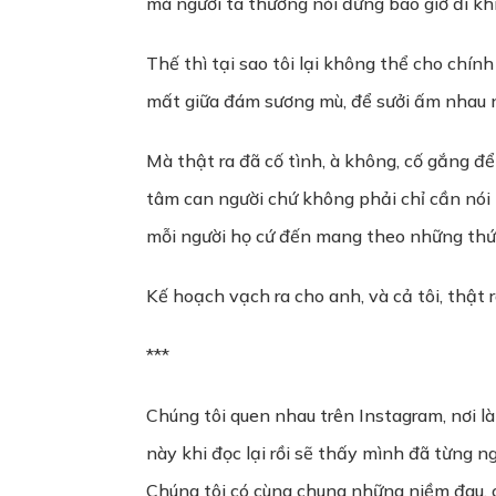
mà người ta thường nói đừng bao giờ đi khi
Thế thì tại sao tôi lại không thể cho chín
mất giữa đám sương mù, để sưởi ấm nhau n
Mà thật ra đã cố tình, à không, cố gắng đ
tâm can người chứ không phải chỉ cần nói
mỗi người họ cứ đến mang theo những thứ g
Kế hoạch vạch ra cho anh, và cả tôi, thật 
***
Chúng tôi quen nhau trên Instagram, nơi l
này khi đọc lại rồi sẽ thấy mình đã từng 
Chúng tôi có cùng chung những niềm đau, 