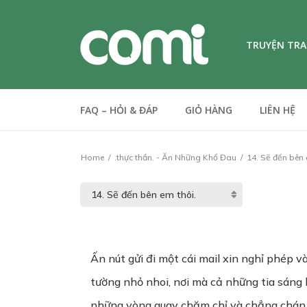
TRUYỆN TR
FAQ – HỎI & ĐÁP
GIỎ HÀNG
LIÊN HỆ
Home
.thực thần. - Ăn Những Khổ Đau
14. Sẽ đến bên 
Ấn nút gửi đi một cái mail xin nghỉ phép 
tường nhỏ nhoi, nơi mà cả những tia sáng 
những vòng quay chăm chỉ và chẳng chán n