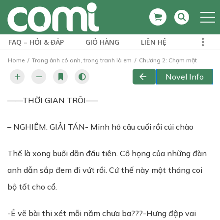
FAQ – HỎI & ĐÁP
GIỎ HÀNG
LIÊN HỆ
Home
Trong ảnh có anh, trong tranh là em
Chương 2: Chạm mặt
Novel Info
——THỜI GIAN TRÔI—–
– NGHIÊM. GIẢI TÁN- Minh hô câu cuối rồi cúi chào
Thế là xong buổi dẫn đầu tiên. Cổ họng của những đàn
anh dẫn sắp đem đi vứt rồi. Cứ thế này một tháng coi
bộ tốt cho cổ.
-Ê vẽ bài thi xét mỗi năm chưa ba???-Hưng đập vai