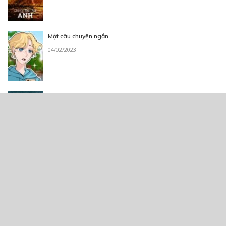
Một câu chuyện ngắn
04/02/2023
Những chuyện kì lạ ở làng than thở
26/11/2019
Thẻ:
BL
,
Lãng Mạn
,
school
,
tình cảm
,
truyện chữ
,
truyện Việt