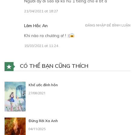
Người ấy ơi sao lại ko hú 1 tiếng cho e bt a
21/04/2021 at 18:27
Lâm Hắc An
ĐĂNG NHẬP ĐỂ BÌNH LUẬN
Khi nào ra chương a! ! :(
15/03/2021 at 11:24
CÓ THỂ BẠN CŨNG THÍCH
Khế ước đính hôn
27/08/2021
Đừng Rời Xa Anh
04/11/2025