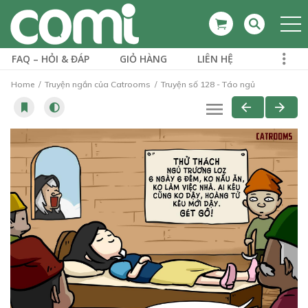
FAQ – HỎI & ĐÁP
GIỎ HÀNG
LIÊN HỆ
Home
Truyện ngắn của Catrooms
Truyện số 128 - Táo ngủ