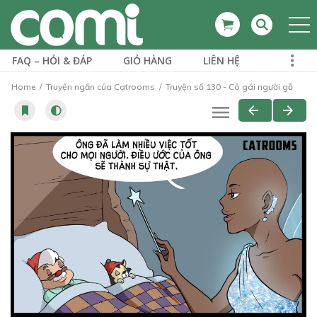
FAQ – HỎI & ĐÁP
GIỎ HÀNG
LIÊN HỆ
Home
Truyện ngắn của Catrooms
Truyện số 130 - Cô gái người gỗ