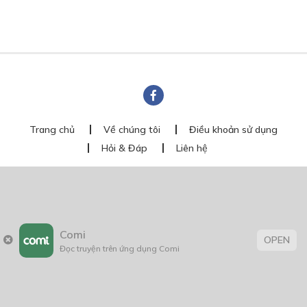
Trang chủ
Về chúng tôi
Điều khoản sử dụng
Hỏi & Đáp
Liên hệ
COMI © 2024 Comicola - Nền tảng truyện tranh bản quyền duy nhất tại
Việt Nam.
Cơ quan chủ quản: Công ty Cổ phần Comicola
Giấy xác nhận Đăng ký hoạt động phát hành Xuất bản phẩm điện tử số
2700/XN-CXBIPH do Cục Xuất bản, In và Phát hành cấp ngày 01/06/2022
Comi
Giấy Đăng kí kinh doanh số 0313105297 do Sở Kế hoạch và Đầu tư thành
OPEN
phố Hồ Chí Minh cấp ngày 21/1/2015
Đọc truyện trên ứng dụng Comi