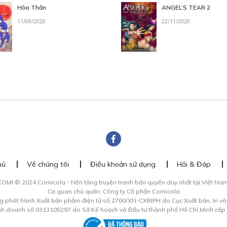
Hỏa Thần
ANGEL’S TEAR 2
11/09/2020
22/11/2020
hủ
Về chúng tôi
Điều khoản sử dụng
Hỏi & Đáp
COMI © 2024 Comicola - Nền tảng truyện tranh bản quyền duy nhất tại Việt Nam
Cơ quan chủ quản: Công ty Cổ phần Comicola
g phát hành Xuất bản phẩm điện tử số 2700/XN-CXBIPH do Cục Xuất bản, In v
inh doanh số 0313105297 do Sở Kế hoạch và Đầu tư thành phố Hồ Chí Minh cấp