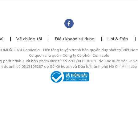
hủ
Về chúng tôi
Điều khoản sử dụng
Hỏi & Đáp
COMI © 2024 Comicola - Nền tảng truyện tranh bản quyền duy nhất tại Việt Nam
Cơ quan chủ quản: Công ty Cổ phần Comicola
g phát hành Xuất bản phẩm điện tử số 2700/XN-CXBIPH do Cục Xuất bản, In v
inh doanh số 0313105297 do Sở Kế hoạch và Đầu tư thành phố Hồ Chí Minh cấp