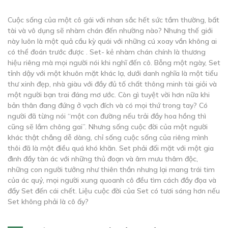
Cuộc sống của một cô gái với nhan sắc hết sức tầm thường, bất
tài và vô dụng sẽ nhàm chán đến nhường nào? Nhưng thế giới
này luôn là một quả cầu kỳ quái với những cú xoay vần không ai
có thể đoán trước được . Set- kẻ nhàm chán chính là thương
hiệu riêng mà mọi người nói khi nghĩ đến cô. Bỗng một ngày, Set
tỉnh dậy với một khuôn mặt khác lạ, dưới danh nghĩa là một tiểu
thư xinh đẹp, nhà giàu với đầy đủ tố chất thông minh tài giỏi và
một người bạn trai đáng mơ ước. Còn gì tuyệt vời hơn nữa khi
bản thân đang đứng ở vạch đích và có mọi thứ trong tay? Có
người đã từng nói “một con đường nếu trải đầy hoa hồng thì
cũng sẽ lắm chông gai”. Nhưng sống cuộc đời của một người
khác thật chẳng dễ dàng, chỉ sống cuộc sống của riêng mình
thôi đã là một điều quá khó khăn. Set phải đối mặt với một gia
đình đầy tàn ác với những thủ đoạn và âm mưu thâm độc,
những con người tưởng như thiên thần nhưng lại mang trái tim
của ác quỷ, mọi người xung quoanh cô đều tìm cách đầy đọa và
đẩy Set đến cái chết. Liệu cuộc đời của Set có tươi sáng hơn nếu
Set không phải là cô ấy?