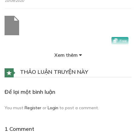
10/09/2020
Free
CHAPTER 3
Xem thêm
TÌNH CỜ
10/09/2020
THẢO LUẬN TRUYỆN NÀY
Để lại một bình luận
You must
Register
or
Login
to post a comment.
1 Comment