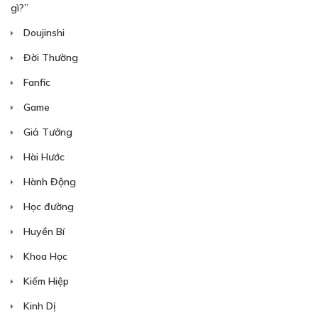
gì?”
Doujinshi
Đời Thường
Fanfic
Game
Giả Tưởng
Hài Hước
Hành Động
Học đường
Huyền Bí
Khoa Học
Kiếm Hiệp
Kinh Dị