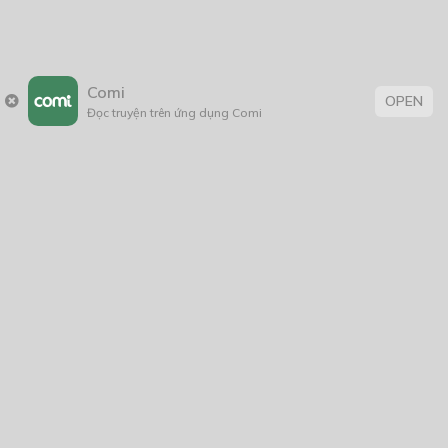
Comi
OPEN
Đọc truyện trên ứng dụng Comi
Trang chủ
Về chúng tôi
Điều khoản sử dụng
Hỏi & Đáp
Liên hệ
COMI © 2024 Comicola - Nền tảng truyện tranh bản quyền duy nhất tại
Việt Nam.
Cơ quan chủ quản: Công ty Cổ phần Comicola
Giấy xác nhận Đăng ký hoạt động phát hành Xuất bản phẩm điện tử số
2700/XN-CXBIPH do Cục Xuất bản, In và Phát hành cấp ngày 01/06/2022
Giấy Đăng kí kinh doanh số 0313105297 do Sở Kế hoạch và Đầu tư thành
phố Hồ Chí Minh cấp ngày 21/1/2015