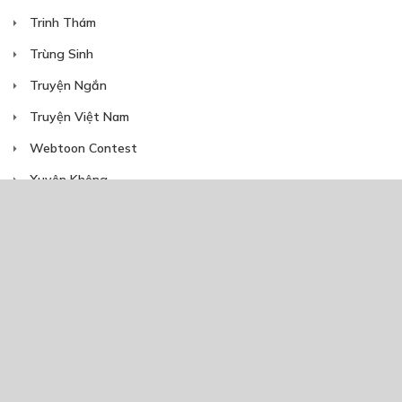
Trinh Thám
Trùng Sinh
Truyện Ngắn
Truyện Việt Nam
Webtoon Contest
Xuyên Không
NĂM PHÁT HÀNH
Giáp Hồng My
7/2020
5
24/05/2021
2025
2024
2023
2022
2021
2020
2019
2018
2017
2016
2014
2011
2005
1/11/2020