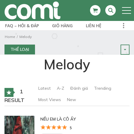
FAQ – HỎI & ĐÁP
GIỎ HÀNG
LIÊN HỆ
Home
Melody
THỂ LOẠI
Melody
Latest
A-Z
Đánh giá
Trending
1
RESULT
Most Views
New
NẾU EM LÀ CÔ ẤY
5